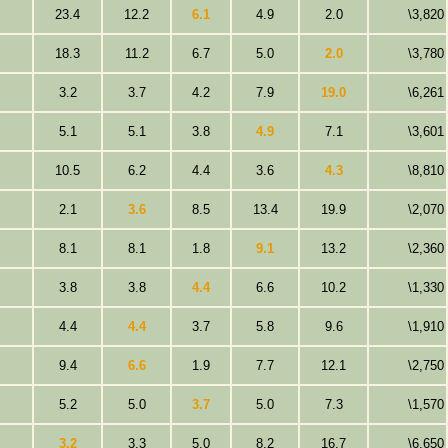
23.4
12.2
6.1
4.9
2.0
\3,820
18.3
11.2
6.7
5.0
2.0
\3,780
3.2
3.7
4.2
7.9
19.0
\6,261
5.1
5.1
3.8
4.9
7.1
\3,601
10.5
6.2
4.4
3.6
4.3
\8,810
2.1
3.6
8.5
13.4
19.9
\2,070
8.1
8.1
1.8
9.1
13.2
\2,360
3.8
3.8
4.4
6.6
10.2
\1,330
4.4
4.4
3.7
5.8
9.6
\1,910
9.4
6.6
1.9
7.7
12.1
\2,750
5.2
5.0
3.7
5.0
7.3
\1,570
3.2
3.3
5.0
8.2
16.7
\6,650