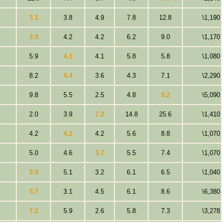
3.1
3.8
4.9
7.8
12.8
\1,190
3.9
4.2
4.2
6.2
9.0
\1,170
5.9
4.1
4.1
5.8
5.8
\1,080
8.2
4.4
3.6
4.3
7.1
\2,290
9.8
5.5
2.5
4.8
9.2
\5,090
2.0
3.9
7.2
14.8
25.6
\1,410
4.2
4.2
4.2
5.6
8.8
\1,070
5.0
4.6
3.7
5.5
7.4
\1,070
5.9
5.1
3.2
6.1
6.5
\1,040
5.7
3.1
4.5
6.1
8.6
\6,380
7.2
5.9
2.6
5.8
7.3
\3,278