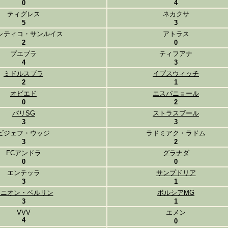
0
4
ティグレス
ネカクサ
5
3
レティコ・サンルイス
アトラス
2
0
プエブラ
ティフアナ
4
3
ミドルスブラ
イプスウィッチ
2
1
オビエド
エスパニョール
0
2
パリSG
ストラスブール
3
3
ビジェフ・ウッジ
ラドミアク・ラドム
3
2
FCアンドラ
グラナダ
0
0
エンテッラ
サンプドリア
3
1
ウニオン・ベルリン
ボルシアMG
3
1
VVV
エメン
4
0