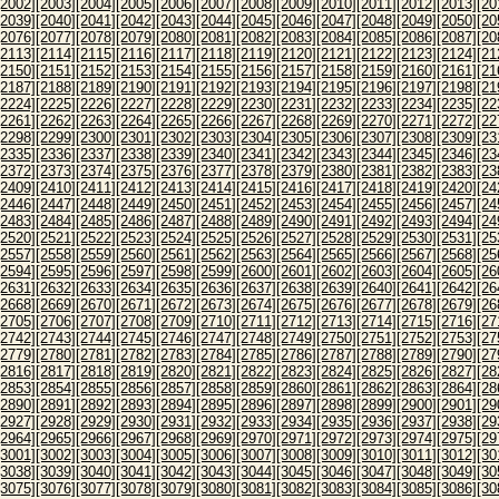
[2002]
[2003]
[2004]
[2005]
[2006]
[2007]
[2008]
[2009]
[2010]
[2011]
[2012]
[2013]
[20
[2039]
[2040]
[2041]
[2042]
[2043]
[2044]
[2045]
[2046]
[2047]
[2048]
[2049]
[2050]
[20
[2076]
[2077]
[2078]
[2079]
[2080]
[2081]
[2082]
[2083]
[2084]
[2085]
[2086]
[2087]
[20
[2113]
[2114]
[2115]
[2116]
[2117]
[2118]
[2119]
[2120]
[2121]
[2122]
[2123]
[2124]
[21
[2150]
[2151]
[2152]
[2153]
[2154]
[2155]
[2156]
[2157]
[2158]
[2159]
[2160]
[2161]
[21
[2187]
[2188]
[2189]
[2190]
[2191]
[2192]
[2193]
[2194]
[2195]
[2196]
[2197]
[2198]
[21
[2224]
[2225]
[2226]
[2227]
[2228]
[2229]
[2230]
[2231]
[2232]
[2233]
[2234]
[2235]
[22
[2261]
[2262]
[2263]
[2264]
[2265]
[2266]
[2267]
[2268]
[2269]
[2270]
[2271]
[2272]
[22
[2298]
[2299]
[2300]
[2301]
[2302]
[2303]
[2304]
[2305]
[2306]
[2307]
[2308]
[2309]
[23
[2335]
[2336]
[2337]
[2338]
[2339]
[2340]
[2341]
[2342]
[2343]
[2344]
[2345]
[2346]
[23
[2372]
[2373]
[2374]
[2375]
[2376]
[2377]
[2378]
[2379]
[2380]
[2381]
[2382]
[2383]
[23
[2409]
[2410]
[2411]
[2412]
[2413]
[2414]
[2415]
[2416]
[2417]
[2418]
[2419]
[2420]
[24
[2446]
[2447]
[2448]
[2449]
[2450]
[2451]
[2452]
[2453]
[2454]
[2455]
[2456]
[2457]
[24
[2483]
[2484]
[2485]
[2486]
[2487]
[2488]
[2489]
[2490]
[2491]
[2492]
[2493]
[2494]
[24
[2520]
[2521]
[2522]
[2523]
[2524]
[2525]
[2526]
[2527]
[2528]
[2529]
[2530]
[2531]
[25
[2557]
[2558]
[2559]
[2560]
[2561]
[2562]
[2563]
[2564]
[2565]
[2566]
[2567]
[2568]
[25
[2594]
[2595]
[2596]
[2597]
[2598]
[2599]
[2600]
[2601]
[2602]
[2603]
[2604]
[2605]
[26
[2631]
[2632]
[2633]
[2634]
[2635]
[2636]
[2637]
[2638]
[2639]
[2640]
[2641]
[2642]
[26
[2668]
[2669]
[2670]
[2671]
[2672]
[2673]
[2674]
[2675]
[2676]
[2677]
[2678]
[2679]
[26
[2705]
[2706]
[2707]
[2708]
[2709]
[2710]
[2711]
[2712]
[2713]
[2714]
[2715]
[2716]
[27
[2742]
[2743]
[2744]
[2745]
[2746]
[2747]
[2748]
[2749]
[2750]
[2751]
[2752]
[2753]
[27
[2779]
[2780]
[2781]
[2782]
[2783]
[2784]
[2785]
[2786]
[2787]
[2788]
[2789]
[2790]
[27
[2816]
[2817]
[2818]
[2819]
[2820]
[2821]
[2822]
[2823]
[2824]
[2825]
[2826]
[2827]
[28
[2853]
[2854]
[2855]
[2856]
[2857]
[2858]
[2859]
[2860]
[2861]
[2862]
[2863]
[2864]
[28
[2890]
[2891]
[2892]
[2893]
[2894]
[2895]
[2896]
[2897]
[2898]
[2899]
[2900]
[2901]
[29
[2927]
[2928]
[2929]
[2930]
[2931]
[2932]
[2933]
[2934]
[2935]
[2936]
[2937]
[2938]
[29
[2964]
[2965]
[2966]
[2967]
[2968]
[2969]
[2970]
[2971]
[2972]
[2973]
[2974]
[2975]
[29
[3001]
[3002]
[3003]
[3004]
[3005]
[3006]
[3007]
[3008]
[3009]
[3010]
[3011]
[3012]
[30
[3038]
[3039]
[3040]
[3041]
[3042]
[3043]
[3044]
[3045]
[3046]
[3047]
[3048]
[3049]
[30
[3075]
[3076]
[3077]
[3078]
[3079]
[3080]
[3081]
[3082]
[3083]
[3084]
[3085]
[3086]
[30