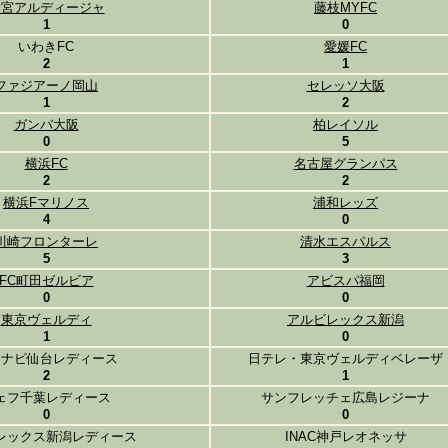
大宮アルディージャ
藤枝MYFC
1
0
いわきFC
愛媛FC
2
1
ファジアーノ岡山
セレッソ大阪
1
2
ガンバ大阪
柏レイソル
0
5
横浜FC
名古屋グランパス
2
2
横浜Fマリノス
浦和レッズ
4
0
川崎フロンターレ
清水エスパルス
5
3
FC町田ゼルビア
アビスパ福岡
0
0
東京ヴェルディ
アルビレックス新潟
1
0
イナビ仙台レディース
日テレ・東京ヴェルディベレーザ
2
1
ェフ千葉レディース
サンフレッチェ広島レジーナ
0
0
レックス新潟レディース
INAC神戸レオネッサ