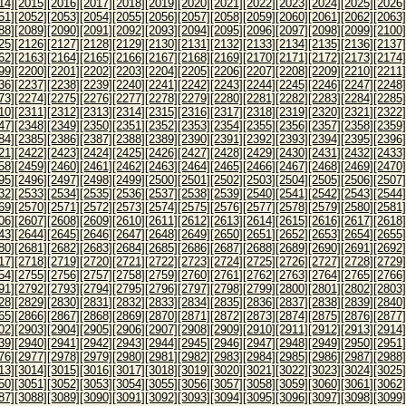
14]
[2015]
[2016]
[2017]
[2018]
[2019]
[2020]
[2021]
[2022]
[2023]
[2024]
[2025]
[2026]
51]
[2052]
[2053]
[2054]
[2055]
[2056]
[2057]
[2058]
[2059]
[2060]
[2061]
[2062]
[2063]
88]
[2089]
[2090]
[2091]
[2092]
[2093]
[2094]
[2095]
[2096]
[2097]
[2098]
[2099]
[2100]
25]
[2126]
[2127]
[2128]
[2129]
[2130]
[2131]
[2132]
[2133]
[2134]
[2135]
[2136]
[2137]
62]
[2163]
[2164]
[2165]
[2166]
[2167]
[2168]
[2169]
[2170]
[2171]
[2172]
[2173]
[2174]
99]
[2200]
[2201]
[2202]
[2203]
[2204]
[2205]
[2206]
[2207]
[2208]
[2209]
[2210]
[2211]
36]
[2237]
[2238]
[2239]
[2240]
[2241]
[2242]
[2243]
[2244]
[2245]
[2246]
[2247]
[2248]
73]
[2274]
[2275]
[2276]
[2277]
[2278]
[2279]
[2280]
[2281]
[2282]
[2283]
[2284]
[2285]
10]
[2311]
[2312]
[2313]
[2314]
[2315]
[2316]
[2317]
[2318]
[2319]
[2320]
[2321]
[2322]
47]
[2348]
[2349]
[2350]
[2351]
[2352]
[2353]
[2354]
[2355]
[2356]
[2357]
[2358]
[2359]
84]
[2385]
[2386]
[2387]
[2388]
[2389]
[2390]
[2391]
[2392]
[2393]
[2394]
[2395]
[2396]
21]
[2422]
[2423]
[2424]
[2425]
[2426]
[2427]
[2428]
[2429]
[2430]
[2431]
[2432]
[2433]
58]
[2459]
[2460]
[2461]
[2462]
[2463]
[2464]
[2465]
[2466]
[2467]
[2468]
[2469]
[2470]
95]
[2496]
[2497]
[2498]
[2499]
[2500]
[2501]
[2502]
[2503]
[2504]
[2505]
[2506]
[2507]
32]
[2533]
[2534]
[2535]
[2536]
[2537]
[2538]
[2539]
[2540]
[2541]
[2542]
[2543]
[2544]
69]
[2570]
[2571]
[2572]
[2573]
[2574]
[2575]
[2576]
[2577]
[2578]
[2579]
[2580]
[2581]
06]
[2607]
[2608]
[2609]
[2610]
[2611]
[2612]
[2613]
[2614]
[2615]
[2616]
[2617]
[2618]
43]
[2644]
[2645]
[2646]
[2647]
[2648]
[2649]
[2650]
[2651]
[2652]
[2653]
[2654]
[2655]
80]
[2681]
[2682]
[2683]
[2684]
[2685]
[2686]
[2687]
[2688]
[2689]
[2690]
[2691]
[2692]
17]
[2718]
[2719]
[2720]
[2721]
[2722]
[2723]
[2724]
[2725]
[2726]
[2727]
[2728]
[2729]
54]
[2755]
[2756]
[2757]
[2758]
[2759]
[2760]
[2761]
[2762]
[2763]
[2764]
[2765]
[2766]
91]
[2792]
[2793]
[2794]
[2795]
[2796]
[2797]
[2798]
[2799]
[2800]
[2801]
[2802]
[2803]
28]
[2829]
[2830]
[2831]
[2832]
[2833]
[2834]
[2835]
[2836]
[2837]
[2838]
[2839]
[2840]
65]
[2866]
[2867]
[2868]
[2869]
[2870]
[2871]
[2872]
[2873]
[2874]
[2875]
[2876]
[2877]
02]
[2903]
[2904]
[2905]
[2906]
[2907]
[2908]
[2909]
[2910]
[2911]
[2912]
[2913]
[2914]
39]
[2940]
[2941]
[2942]
[2943]
[2944]
[2945]
[2946]
[2947]
[2948]
[2949]
[2950]
[2951]
76]
[2977]
[2978]
[2979]
[2980]
[2981]
[2982]
[2983]
[2984]
[2985]
[2986]
[2987]
[2988]
13]
[3014]
[3015]
[3016]
[3017]
[3018]
[3019]
[3020]
[3021]
[3022]
[3023]
[3024]
[3025]
50]
[3051]
[3052]
[3053]
[3054]
[3055]
[3056]
[3057]
[3058]
[3059]
[3060]
[3061]
[3062]
87]
[3088]
[3089]
[3090]
[3091]
[3092]
[3093]
[3094]
[3095]
[3096]
[3097]
[3098]
[3099]