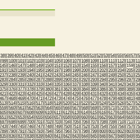
[38]
[39]
[40]
[41]
[42]
[43]
[44]
[45]
[46]
[47]
[48]
[49]
[50]
[51]
[52]
[53]
[54]
[55]
[56]
[57]
[5
]
[99]
[100]
[101]
[102]
[103]
[104]
[105]
[106]
[107]
[108]
[109]
[110]
[111]
[112]
[113]
[11
[145]
[146]
[147]
[148]
[149]
[150]
[151]
[152]
[153]
[154]
[155]
[156]
[157]
[158]
[159]
[16
[191]
[192]
[193]
[194]
[195]
[196]
[197]
[198]
[199]
[200]
[201]
[202]
[203]
[204]
[205]
[20
[237]
[238]
[239]
[240]
[241]
[242]
[243]
[244]
[245]
[246]
[247]
[248]
[249]
[250]
[251]
[25
[283]
[284]
[285]
[286]
[287]
[288]
[289]
[290]
[291]
[292]
[293]
[294]
[295]
[296]
[297]
[29
[329]
[330]
[331]
[332]
[333]
[334]
[335]
[336]
[337]
[338]
[339]
[340]
[341]
[342]
[343]
[34
[375]
[376]
[377]
[378]
[379]
[380]
[381]
[382]
[383]
[384]
[385]
[386]
[387]
[388]
[389]
[39
[421]
[422]
[423]
[424]
[425]
[426]
[427]
[428]
[429]
[430]
[431]
[432]
[433]
[434]
[435]
[43
[467]
[468]
[469]
[470]
[471]
[472]
[473]
[474]
[475]
[476]
[477]
[478]
[479]
[480]
[481]
[48
[513]
[514]
[515]
[516]
[517]
[518]
[519]
[520]
[521]
[522]
[523]
[524]
[525]
[526]
[527]
[52
[559]
[560]
[561]
[562]
[563]
[564]
[565]
[566]
[567]
[568]
[569]
[570]
[571]
[572]
[573]
[57
[605]
[606]
[607]
[608]
[609]
[610]
[611]
[612]
[613]
[614]
[615]
[616]
[617]
[618]
[619]
[62
[651]
[652]
[653]
[654]
[655]
[656]
[657]
[658]
[659]
[660]
[661]
[662]
[663]
[664]
[665]
[66
[697]
[698]
[699]
[700]
[701]
[702]
[703]
[704]
[705]
[706]
[707]
[708]
[709]
[710]
[711]
[71
[743]
[744]
[745]
[746]
[747]
[748]
[749]
[750]
[751]
[752]
[753]
[754]
[755]
[756]
[757]
[75
[789]
[790]
[791]
[792]
[793]
[794]
[795]
[796]
[797]
[798]
[799]
[800]
[801]
[802]
[803]
[80
[835]
[836]
[837]
[838]
[839]
[840]
[841]
[842]
[843]
[844]
[845]
[846]
[847]
[848]
[849]
[85