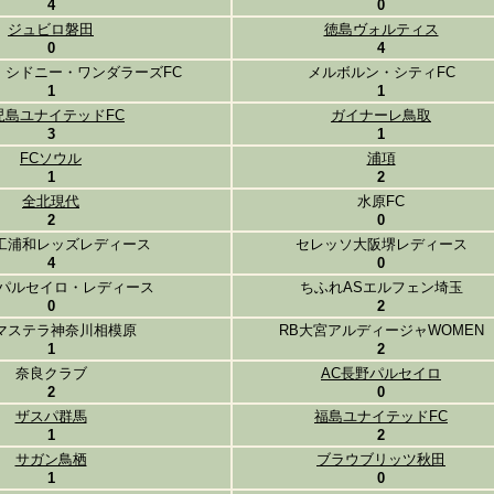
4
0
ジュビロ磐田
徳島ヴォルティス
0
4
・シドニー・ワンダラーズFC
メルボルン・シティFC
1
1
児島ユナイテッドFC
ガイナーレ鳥取
3
1
FCソウル
浦項
1
2
全北現代
水原FC
2
0
工浦和レッズレディース
セレッソ大阪堺レディース
4
0
野パルセイロ・レディース
ちふれASエルフェン埼玉
0
2
マステラ神奈川相模原
RB大宮アルディージャWOMEN
1
2
奈良クラブ
AC長野パルセイロ
2
0
ザスパ群馬
福島ユナイテッドFC
1
2
サガン鳥栖
ブラウブリッツ秋田
1
0