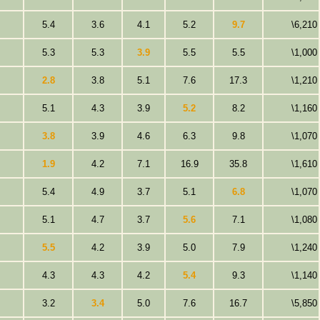
5.4
3.6
4.1
5.2
9.7
\6,210
5.3
5.3
3.9
5.5
5.5
\1,000
2.8
3.8
5.1
7.6
17.3
\1,210
5.1
4.3
3.9
5.2
8.2
\1,160
3.8
3.9
4.6
6.3
9.8
\1,070
1.9
4.2
7.1
16.9
35.8
\1,610
5.4
4.9
3.7
5.1
6.8
\1,070
5.1
4.7
3.7
5.6
7.1
\1,080
5.5
4.2
3.9
5.0
7.9
\1,240
4.3
4.3
4.2
5.4
9.3
\1,140
3.2
3.4
5.0
7.6
16.7
\5,850