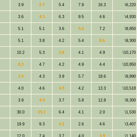
3.9
2.7
5.4
7.9
16.3
\6,220
3.6
4.3
6.3
9.5
4.6
\4,930
5.1
5.1
3.6
5.2
7.2
\8,850
5.1
3.8
4.2
5.4
8.6
\9,300
10.2
5.3
3.8
4.1
4.9
\10,170
8.3
4.7
4.2
4.9
4.4
\10,850
3.5
4.3
3.9
5.7
18.6
\9,890
4.0
4.6
4.5
4.2
13.3
\10,518
3.9
4.4
3.7
5.8
12.8
\9,300
30.0
15.1
6.4
4.1
2.0
\1,530
19.9
9.3
4.2
2.6
4.6
\3,407
12.0
7.4
3.7
4.0
3.9
\1,140