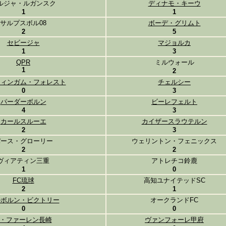
ルジャ・ルガンスク
ディナモ・キーウ
1
1
サルプスボル08
ボーデ・グリムト
2
5
セビージャ
マジョルカ
1
3
QPR
ミルウォール
1
2
ティンガム・フォレスト
チェルシー
0
3
パーダーボルン
ビーレフェルト
4
3
カールスルーエ
カイザースラウテルン
2
3
パース・グローリー
ウェリントン・フェニックス
2
2
ヴィアティン三重
アトレチコ鈴鹿
1
0
FC琉球
高知ユナイテッドSC
2
1
ルボルン・ビクトリー
オークランドFC
0
0
V・ファーレン長崎
ヴァンフォーレ甲府