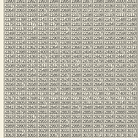
[1990]
[1991]
[1992]
[1993]
[1994]
[1995]
[1996]
[1997]
[1998]
[1999]
[2000]
[2001]
[2027]
[2028]
[2029]
[2030]
[2031]
[2032]
[2033]
[2034]
[2035]
[2036]
[2037]
[2038]
[2064]
[2065]
[2066]
[2067]
[2068]
[2069]
[2070]
[2071]
[2072]
[2073]
[2074]
[2075]
[2101]
[2102]
[2103]
[2104]
[2105]
[2106]
[2107]
[2108]
[2109]
[2110]
[2111]
[2112]
[2138]
[2139]
[2140]
[2141]
[2142]
[2143]
[2144]
[2145]
[2146]
[2147]
[2148]
[2149]
[2175]
[2176]
[2177]
[2178]
[2179]
[2180]
[2181]
[2182]
[2183]
[2184]
[2185]
[2186]
[2212]
[2213]
[2214]
[2215]
[2216]
[2217]
[2218]
[2219]
[2220]
[2221]
[2222]
[2223]
[2249]
[2250]
[2251]
[2252]
[2253]
[2254]
[2255]
[2256]
[2257]
[2258]
[2259]
[2260]
[2286]
[2287]
[2288]
[2289]
[2290]
[2291]
[2292]
[2293]
[2294]
[2295]
[2296]
[2297]
[2323]
[2324]
[2325]
[2326]
[2327]
[2328]
[2329]
[2330]
[2331]
[2332]
[2333]
[2334]
[2360]
[2361]
[2362]
[2363]
[2364]
[2365]
[2366]
[2367]
[2368]
[2369]
[2370]
[2371]
[2397]
[2398]
[2399]
[2400]
[2401]
[2402]
[2403]
[2404]
[2405]
[2406]
[2407]
[2408]
[2434]
[2435]
[2436]
[2437]
[2438]
[2439]
[2440]
[2441]
[2442]
[2443]
[2444]
[2445]
[2471]
[2472]
[2473]
[2474]
[2475]
[2476]
[2477]
[2478]
[2479]
[2480]
[2481]
[2482]
[2508]
[2509]
[2510]
[2511]
[2512]
[2513]
[2514]
[2515]
[2516]
[2517]
[2518]
[2519]
[2545]
[2546]
[2547]
[2548]
[2549]
[2550]
[2551]
[2552]
[2553]
[2554]
[2555]
[2556]
[2582]
[2583]
[2584]
[2585]
[2586]
[2587]
[2588]
[2589]
[2590]
[2591]
[2592]
[2593]
[2619]
[2620]
[2621]
[2622]
[2623]
[2624]
[2625]
[2626]
[2627]
[2628]
[2629]
[2630]
[2656]
[2657]
[2658]
[2659]
[2660]
[2661]
[2662]
[2663]
[2664]
[2665]
[2666]
[2667]
[2693]
[2694]
[2695]
[2696]
[2697]
[2698]
[2699]
[2700]
[2701]
[2702]
[2703]
[2704]
[2730]
[2731]
[2732]
[2733]
[2734]
[2735]
[2736]
[2737]
[2738]
[2739]
[2740]
[2741]
[2767]
[2768]
[2769]
[2770]
[2771]
[2772]
[2773]
[2774]
[2775]
[2776]
[2777]
[2778]
[2804]
[2805]
[2806]
[2807]
[2808]
[2809]
[2810]
[2811]
[2812]
[2813]
[2814]
[2815]
[2841]
[2842]
[2843]
[2844]
[2845]
[2846]
[2847]
[2848]
[2849]
[2850]
[2851]
[2852]
[2878]
[2879]
[2880]
[2881]
[2882]
[2883]
[2884]
[2885]
[2886]
[2887]
[2888]
[2889]
[2915]
[2916]
[2917]
[2918]
[2919]
[2920]
[2921]
[2922]
[2923]
[2924]
[2925]
[2926]
[2952]
[2953]
[2954]
[2955]
[2956]
[2957]
[2958]
[2959]
[2960]
[2961]
[2962]
[2963]
[2989]
[2990]
[2991]
[2992]
[2993]
[2994]
[2995]
[2996]
[2997]
[2998]
[2999]
[3000]
[3026]
[3027]
[3028]
[3029]
[3030]
[3031]
[3032]
[3033]
[3034]
[3035]
[3036]
[3037]
[3063]
[3064]
[3065]
[3066]
[3067]
[3068]
[3069]
[3070]
[3071]
[3072]
[3073]
[3074]