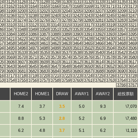
24]
[3125]
[3126]
[3127]
[3128]
[3129]
[3130]
[3131]
[3132]
[3133]
[3134]
[3135]
[3136]
61]
[3162]
[3163]
[3164]
[3165]
[3166]
[3167]
[3168]
[3169]
[3170]
[3171]
[3172]
[3173]
98]
[3199]
[3200]
[3201]
[3202]
[3203]
[3204]
[3205]
[3206]
[3207]
[3208]
[3209]
[3210]
35]
[3236]
[3237]
[3238]
[3239]
[3240]
[3241]
[3242]
[3243]
[3244]
[3245]
[3246]
[3247]
72]
[3273]
[3274]
[3275]
[3276]
[3277]
[3278]
[3279]
[3280]
[3281]
[3282]
[3283]
[3284]
09]
[3310]
[3311]
[3312]
[3313]
[3314]
[3315]
[3316]
[3317]
[3318]
[3319]
[3320]
[3321]
46]
[3347]
[3348]
[3349]
[3350]
[3351]
[3352]
[3353]
[3354]
[3355]
[3356]
[3357]
[3358]
83]
[3384]
[3385]
[3386]
[3387]
[3388]
[3389]
[3390]
[3391]
[3392]
[3393]
[3394]
[3395]
20]
[3421]
[3422]
[3423]
[3424]
[3425]
[3426]
[3427]
[3428]
[3429]
[3430]
[3431]
[3432]
57]
[3458]
[3459]
[3460]
[3461]
[3462]
[3463]
[3464]
[3465]
[3466]
[3467]
[3468]
[3469]
94]
[3495]
[3496]
[3497]
[3498]
[3499]
[3500]
[3501]
[3502]
[3503]
[3504]
[3505]
[3506]
31]
[3532]
[3533]
[3534]
[3535]
[3536]
[3537]
[3538]
[3539]
[3540]
[3541]
[3542]
[3543]
68]
[3569]
[3570]
[3571]
[3572]
[3573]
[3574]
[3575]
[3576]
[3577]
[3578]
[3579]
[3580]
05]
[3606]
[3607]
[3608]
[3609]
[3610]
[3611]
[3612]
[3613]
[3614]
[3615]
[3616]
[3617]
42]
[3643]
[3644]
[3645]
[3646]
[3647]
[3648]
[3649]
[3650]
[3651]
[3652]
[3653]
[3654]
79]
[3680]
[3681]
[3682]
[3683]
[3684]
[3685]
[3686]
[3687]
[3688]
[3689]
[3690]
[3691]
16]
[3717]
[3718]
[3719]
[3720]
[3721]
[3722]
[3723]
[3724]
[3725]
[3726]
[3727]
[3728]
53]
[3754]
[3755]
[3756]
[3757]
[3758]
[3759]
[3760]
[3761]
[3762]
[3763]
[3764]
[3765]
[3766]
[3767]
HOME2
HOME1
DRAW
AWAY1
AWAY2
総投票額
7.4
3.7
3.5
5.0
9.3
\7,070
8.8
5.3
2.8
5.2
6.9
\7,480
6.2
4.8
3.7
5.1
6.2
\1,110