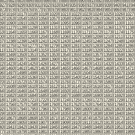
[881]
[882]
[883]
[884]
[885]
[886]
[887]
[888]
[889]
[890]
[891]
[892]
[893]
[894]
[895]
[89
[927]
[928]
[929]
[930]
[931]
[932]
[933]
[934]
[935]
[936]
[937]
[938]
[939]
[940]
[941]
[94
[973]
[974]
[975]
[976]
[977]
[978]
[979]
[980]
[981]
[982]
[983]
[984]
[985]
[986]
[987]
[98
15]
[1016]
[1017]
[1018]
[1019]
[1020]
[1021]
[1022]
[1023]
[1024]
[1025]
[1026]
[1027]
52]
[1053]
[1054]
[1055]
[1056]
[1057]
[1058]
[1059]
[1060]
[1061]
[1062]
[1063]
[1064]
89]
[1090]
[1091]
[1092]
[1093]
[1094]
[1095]
[1096]
[1097]
[1098]
[1099]
[1100]
[1101]
26]
[1127]
[1128]
[1129]
[1130]
[1131]
[1132]
[1133]
[1134]
[1135]
[1136]
[1137]
[1138]
63]
[1164]
[1165]
[1166]
[1167]
[1168]
[1169]
[1170]
[1171]
[1172]
[1173]
[1174]
[1175]
00]
[1201]
[1202]
[1203]
[1204]
[1205]
[1206]
[1207]
[1208]
[1209]
[1210]
[1211]
[1212]
37]
[1238]
[1239]
[1240]
[1241]
[1242]
[1243]
[1244]
[1245]
[1246]
[1247]
[1248]
[1249]
74]
[1275]
[1276]
[1277]
[1278]
[1279]
[1280]
[1281]
[1282]
[1283]
[1284]
[1285]
[1286]
11]
[1312]
[1313]
[1314]
[1315]
[1316]
[1317]
[1318]
[1319]
[1320]
[1321]
[1322]
[1323]
48]
[1349]
[1350]
[1351]
[1352]
[1353]
[1354]
[1355]
[1356]
[1357]
[1358]
[1359]
[1360]
85]
[1386]
[1387]
[1388]
[1389]
[1390]
[1391]
[1392]
[1393]
[1394]
[1395]
[1396]
[1397]
22]
[1423]
[1424]
[1425]
[1426]
[1427]
[1428]
[1429]
[1430]
[1431]
[1432]
[1433]
[1434]
59]
[1460]
[1461]
[1462]
[1463]
[1464]
[1465]
[1466]
[1467]
[1468]
[1469]
[1470]
[1471]
96]
[1497]
[1498]
[1499]
[1500]
[1501]
[1502]
[1503]
[1504]
[1505]
[1506]
[1507]
[1508]
33]
[1534]
[1535]
[1536]
[1537]
[1538]
[1539]
[1540]
[1541]
[1542]
[1543]
[1544]
[1545]
70]
[1571]
[1572]
[1573]
[1574]
[1575]
[1576]
[1577]
[1578]
[1579]
[1580]
[1581]
[1582]
07]
[1608]
[1609]
[1610]
[1611]
[1612]
[1613]
[1614]
[1615]
[1616]
[1617]
[1618]
[1619]
44]
[1645]
[1646]
[1647]
[1648]
[1649]
[1650]
[1651]
[1652]
[1653]
[1654]
[1655]
[1656]
81]
[1682]
[1683]
[1684]
[1685]
[1686]
[1687]
[1688]
[1689]
[1690]
[1691]
[1692]
[1693]
18]
[1719]
[1720]
[1721]
[1722]
[1723]
[1724]
[1725]
[1726]
[1727]
[1728]
[1729]
[1730]
55]
[1756]
[1757]
[1758]
[1759]
[1760]
[1761]
[1762]
[1763]
[1764]
[1765]
[1766]
[1767]
92]
[1793]
[1794]
[1795]
[1796]
[1797]
[1798]
[1799]
[1800]
[1801]
[1802]
[1803]
[1804]
29]
[1830]
[1831]
[1832]
[1833]
[1834]
[1835]
[1836]
[1837]
[1838]
[1839]
[1840]
[1841]
66]
[1867]
[1868]
[1869]
[1870]
[1871]
[1872]
[1873]
[1874]
[1875]
[1876]
[1877]
[1878]
03]
[1904]
[1905]
[1906]
[1907]
[1908]
[1909]
[1910]
[1911]
[1912]
[1913]
[1914]
[1915]
40]
[1941]
[1942]
[1943]
[1944]
[1945]
[1946]
[1947]
[1948]
[1949]
[1950]
[1951]
[1952]
77]
[1978]
[1979]
[1980]
[1981]
[1982]
[1983]
[1984]
[1985]
[1986]
[1987]
[1988]
[1989]