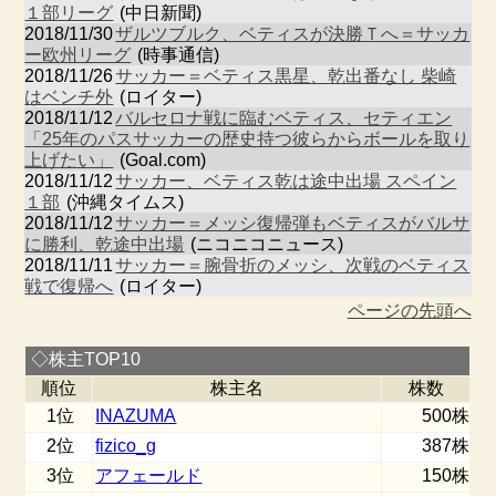
１部リーグ
(中日新聞)
2018/11/30
ザルツブルク、ベティスが決勝Ｔへ＝サッカ
ー欧州リーグ
(時事通信)
2018/11/26
サッカー＝ベティス黒星、乾出番なし 柴崎
はベンチ外
(ロイター)
2018/11/12
バルセロナ戦に臨むベティス、セティエン
「25年のパスサッカーの歴史持つ彼らからボールを取り
上げたい」
(Goal.com)
2018/11/12
サッカー、ベティス乾は途中出場 スペイン
１部
(沖縄タイムス)
2018/11/12
サッカー＝メッシ復帰弾もベティスがバルサ
に勝利、乾途中出場
(ニコニコニュース)
2018/11/11
サッカー＝腕骨折のメッシ、次戦のベティス
戦で復帰へ
(ロイター)
ページの先頭へ
◇株主TOP10
順位
株主名
株数
1位
INAZUMA
500株
2位
fizico_g
387株
3位
アフェールド
150株