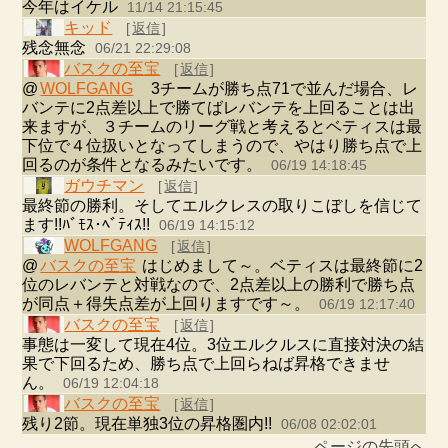
今年はイケル
11/14 21:15:45
キッド
[
返信
]
残念無念
06/21 22:29:08
バスクの至宝
[
返信
]
@
WOLFGANG
3チームが勝ち点71で並んだ場合、レ
バンテに2点差以上で勝てばレバンテを上回ることは出
来ますが、３チームのリーグ戦と考えるとベティスは最
下位で４位扱いとなってしまうので、やはり勝ち点で上
回るのが条件となるみたいです。
06/19 14:18:45
ガウチマン
[
返信
]
最終節の勝利。そしてエルクレスの取りこぼしを信じて
ます!!ﾊﾞﾓｽ･ﾍﾞﾃｨｽ!!
06/19 14:15:12
WOLFGANG
[
返信
]
@
バスクの至宝
はじめまして～。ベティスは最終節に2
位のレバンテと対戦なので、2点差以上の勝利で勝ち点
が同点＋得失点差が上回りますです～。
06/19 12:17:40
バスクの至宝
[
返信
]
事態は一変して現在4位。3位エルクルスに直接対決の結
果で下回るため、勝ち点で上回らねば昇格できませ
ん。
06/19 12:04:18
バスクの至宝
[
返信
]
残り2節。現在単独3位の昇格圏内!!
06/08 02:02:01
ページの先頭へ