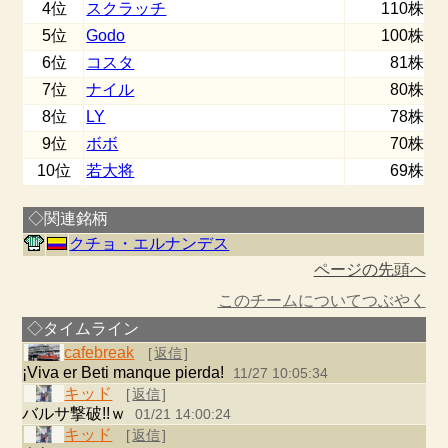
4位
スクラッチ
110株
5位
Godo
100株
6位
コスタ
81株
7位
ナイル
80株
8位
LY
78株
9位
ボボ
70株
10位
若大将
69株
◇関連銘柄
クチョ・エルナンデス
ページの先頭へ
このチームについてつぶやく
◇タイムライン
cafebreak
[
返信
]
¡Viva er Beti manque pierda!
11/27 10:05:34
キッド
[
返信
]
バルサ撃破!!ｗ
01/21 14:00:24
キッド
[
返信
]