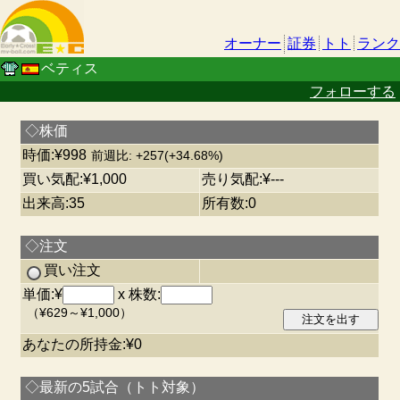
オーナー
証券
トト
ランク
ベティス
フォローする
◇株価
時価:¥998
前週比: +257(+34.68%)
買い気配:¥1,000
売り気配:¥---
出来高:35
所有数:0
◇注文
買い注文
単価:¥
x 株数:
（¥629～¥1,000）
あなたの所持金:¥0
◇最新の5試合（トト対象）