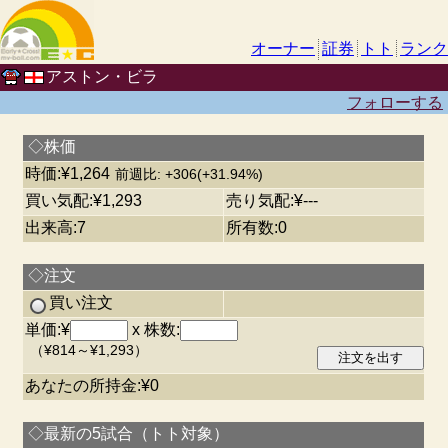
オーナー
証券
トト
ランク
アストン・ビラ
フォローする
◇株価
時価:¥1,264
前週比: +306(+31.94%)
買い気配:¥1,293
売り気配:¥---
出来高:7
所有数:0
◇注文
買い注文
単価:¥
x 株数:
（¥814～¥1,293）
あなたの所持金:¥0
◇最新の5試合（トト対象）