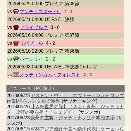
2026/05/25 00:00 プレミア 第38節
vs
マンチェスター・C
2 - 1
2026/05/21 04:00 UEFA EL 決勝
vs
フライブルク
3 - 0
2026/05/16 04:00 プレミア 第37節
vs
リバプール
4 - 2
2026/05/10 22:00 プレミア 第36節
vs
バーンリィ
2 - 2
2026/05/08 04:00 UEFA EL 準決勝 2ndレグ
vs
ノッティンガム・フォレスト
4 - 0
◇ニュース（PC向け）
2018/08/25
アストン・ヴィラ、エヴァートンからコンゴ
代表MFをレンタルで獲得
(サッカーキング)
2018/05/26
【Ｗ杯世界の顔】（２４）豪州 ジェディナ
ク、攻守の要を担う「ジェダイ」
(サンスポ)
2017/08/23
豪州の主将・ジェディナクは日本戦欠場
(サ
ンスポ)
2017/08/15
Ｗ杯アジア最終予選へ豪州代表はケーヒルら