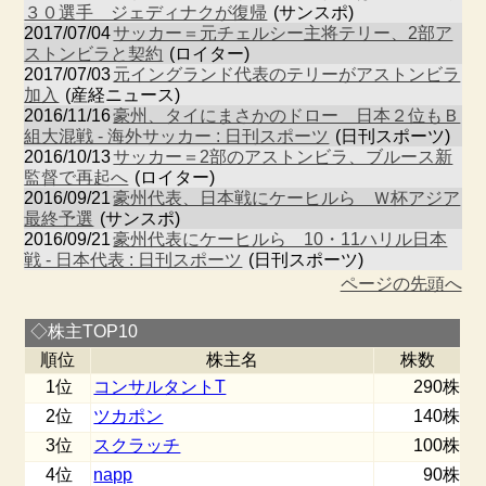
３０選手 ジェディナクが復帰
(サンスポ)
2017/07/04
サッカー＝元チェルシー主将テリー、2部ア
ストンビラと契約
(ロイター)
2017/07/03
元イングランド代表のテリーがアストンビラ
加入
(産経ニュース)
2016/11/16
豪州、タイにまさかのドロー 日本２位もＢ
組大混戦 - 海外サッカー : 日刊スポーツ
(日刊スポーツ)
2016/10/13
サッカー＝2部のアストンビラ、ブルース新
監督で再起へ
(ロイター)
2016/09/21
豪州代表、日本戦にケーヒルら Ｗ杯アジア
最終予選
(サンスポ)
2016/09/21
豪州代表にケーヒルら 10・11ハリル日本
戦 - 日本代表 : 日刊スポーツ
(日刊スポーツ)
ページの先頭へ
◇株主TOP10
順位
株主名
株数
1位
コンサルタントT
290株
2位
ツカポン
140株
3位
スクラッチ
100株
4位
napp
90株