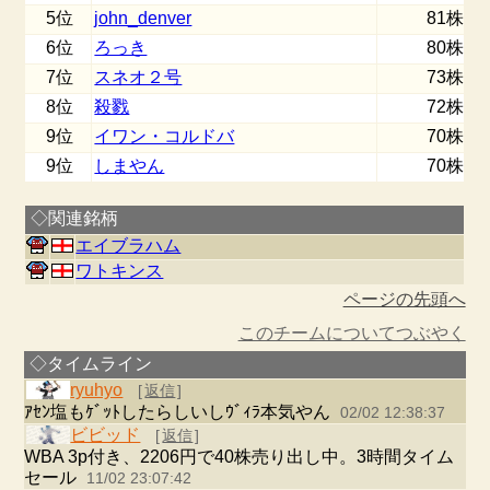
5位
john_denver
81株
6位
ろっき
80株
7位
スネオ２号
73株
8位
殺戮
72株
9位
イワン・コルドバ
70株
9位
しまやん
70株
◇関連銘柄
エイブラハム
ワトキンス
ページの先頭へ
このチームについてつぶやく
◇タイムライン
ryuhyo
[
返信
]
ｱｾﾝ塩もｹﾞｯﾄしたらしいしｳﾞｨﾗ本気やん
02/02 12:38:37
ビビッド
[
返信
]
WBA 3p付き、2206円で40株売り出し中。3時間タイム
セール
11/02 23:07:42