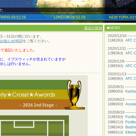
した
PARIS-09:52:30
LONDON-08:52:30
NEW YORK-03:5
過去の告知
■NEWS
2020/12/16 ----------
日～31日の間に行います。
11時28分
AFC C
知らせ[403]
をご覧ください。
2020/12/11 ----------
いて追記いたしました。
12時36分
AFC C
に、イプスウィッチが含まれていますが
2020/12/9 -----------
出しは行いません。
13時58分
AFC C
2020/11/13 ----------
15時09分
AFC C
2020/9/11 -----------
16時00分
Kashi
2020/8/23 -----------
16時00分
Aussi
2020/8/18 -----------
21時56分
Footba
19時21分
Footba
15時34分
Badmi
08時01分
Ether