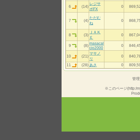
レジサ
6
(14)
0
869,5
ポFX
ただむ
7
(4)
0
868,7
ね
ＪＡＫ
8
(3)
0
867,0
Ｅ
masacal
9
(8)
0
846,4
cio2000
マサノ
10
(21)
0
840,7
リ
11
(28)
あさ
0
809,5
管理
※このページ(http:/
Produ