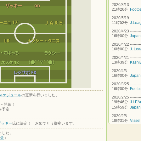
2020/8/13 -----------
21時26分
Footba
2020/5/19 -----------
11時52分
J.Lea
2020/4/23 -----------
16時00分
Japan'
2020/4/22 -----------
16時00分
J. Lea
2020/4/21 -----------
13時39分
Kashi
2020/4/3 ------------
16時00分
Japane
2020/3/25 -----------
16時00分
Footba
スケジュール
の更新を行いました。
2020/2/25 -----------
19時46分
J.LEA
ge～開幕！！
15時59分
Japan 
を予定
2020/2/8 ------------
18時31分
Visse
ザッキー
氏に決定！ おめでとう御座います。
ました。
税金
」