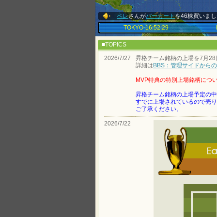
ペレ
さんが
バーカート
を46株買いま
TOKYO-16:52:30
■TOPICS
2026/7/27
昇格チーム銘柄の上場を7月28
詳細は
BBS：管理サイドからのお
MVP特典の特別上場銘柄につ
昇格チーム銘柄の上場予定の中
すでに上場されているので売り
ご了承ください。
2026/7/22