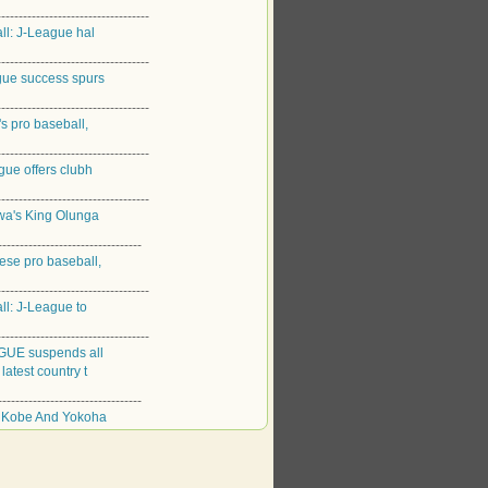
--------------------------------
ll: J-League hal
--------------------------------
gue success spurs
--------------------------------
s pro baseball,
--------------------------------
gue offers clubh
--------------------------------
wa's King Olunga
-------------------------------
se pro baseball,
--------------------------------
ll: J-League to
--------------------------------
GUE suspends all
latest country t
-------------------------------
l Kobe And Yokoha