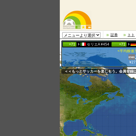
証券
トト
511
+60
リーガ
¥598
+71
セリエA
¥454
+71
ブ
<平均株価:5
三浦 
¥27,795
鎌田 
＜＜もっとサッカーを楽しもう。会員登録
¥160