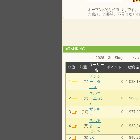
オープンβ的な位置づけです。
ご感想、ご要望、不具合などの
■RANKING
2026～3rd Stage～ ベス
ユーザー
順位
前週
ポイント
総資産
名
ナンシ
1
(1)
ー・タ
0
1,033,1
ニス
エルニ
2
(2)
0
983,8
ーニョ1
7
ザッキ
3
(10)
0
977,8
ー
ろべる
4
(5)
と・こ
0
933,8
ばっち
5
(6)
LK
0
895,2