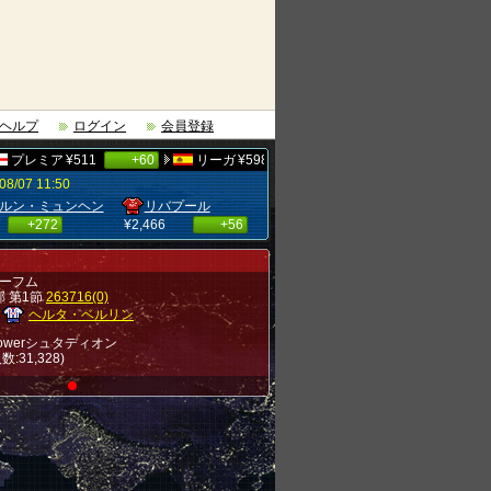
ヘルプ
ログイン
会員登録
プレミア
¥511
+60
リーガ
¥598
+71
セリエA
¥454
+71
/07 11:50
ミュンヘン
リバプール
マンチェスター・C
バルセロナ
72
¥2,466
+56
¥2,320
+467
¥2,251
+4
ラファエル・エリアス
町野 修斗
イゴール・チアゴ
ガブリ
7
+14
¥156
+8
¥155
+34
¥153
 ボーフム
 第1節
263716(0)
ヘルタ・ベルリン
rpowerシュタディオン
:31,328)