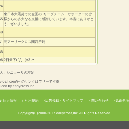
24
東日本大震災での全国のJリーグチーム、サポーターの皆
55
様からの多大なる支援に感謝しています。本当にありがと
うございました。
48
元アーリークロス関西所属
51
88
96
2日天下( ´Д｀)=3 ﾌｩ
人：シニョーリの左足
my-ball.com/)へのリンクはフリーです※
ced by earlycross Inc.
個人情報
利用規約
広告掲載
サイトマップ
問い合わせ
免責事項
Copyright(C)2000-2017 earlycross,Inc. All Rights Reserved.