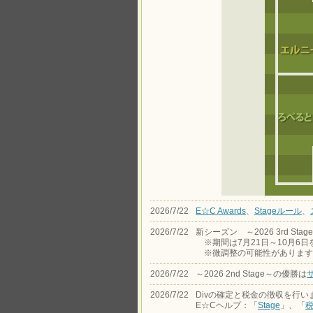
2026/7/22
E☆C Awards
、
Stageルール
、
2026/7/22
新シーズン ～2026 3rd Sta
※期間は7月21日～10月6日
※微調整の可能性があります
2026/7/22
～2026 2nd Stage～の優勝は
2026/7/22
Divの確定と税金の徴収を行い
E☆Cヘルプ：「
Stage
」、「