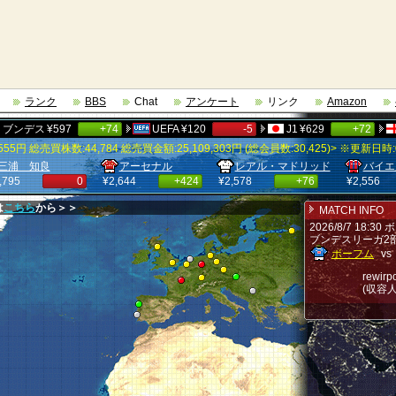
ランク
BBS
Chat
アンケート
リンク
Amazon
ンデス
¥597
+74
UEFA
¥120
-5
J1
¥629
+72
55円 総売買株数:44,784 総売買金額:25,109,303円 (総会員数:30,425)> ※更新日時:08
知良
アーセナル
レアル・マドリッド
バイエルン・
0
¥2,644
+424
¥2,578
+76
¥2,556
+2
大地
ルックマン
サンチョ
マジョルカ
は
こちら
から＞＞
MATCH INFO
+16
¥158
+37
¥158
0
¥158
-18
¥15
2026/8/7 18:30
ブンデスリーガ2部
ボーフム
vs
rewi
(収容人数