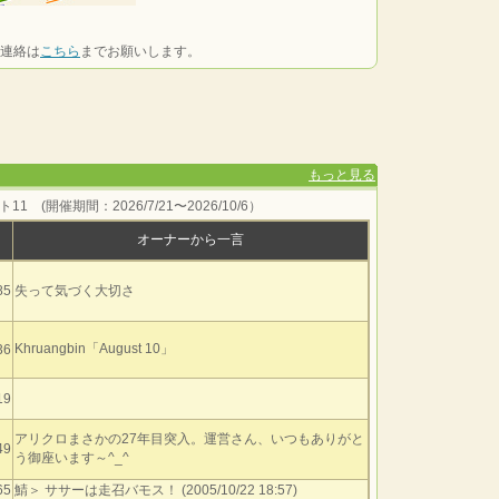
連絡は
こちら
までお願いします。
もっと見る
ト11 (開催期間：2026/7/21〜2026/10/6）
オーナーから一言
85
失って気づく大切さ
Khruangbin「August 10」
36
19
アリクロまさかの27年目突入。運営さん、いつもありがと
49
う御座います～^_^
65
鯖＞ ササーは走召バモス！ (2005/10/22 18:57)