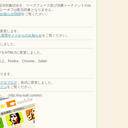
の配当対象試合を、リーグフェーズ及び決勝トーナメントのみ
レーオフは配当対象となりません。
知らせ[369]
をご覧ください。
変更します。
S:管理サイドからのお知らせ
をご覧ください。
しました。
をHTML5に変更しました。
以上、Firefox、Chrome、Safari
ります。
クロブログ
」形式に変更しました。
イン
をご覧ください。
ttp://my-ball.com/m/）