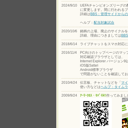
2024/9/10
UEFAチャンピオンズリーグ
に変更します。間に行われるプ
詳細は
BBS：管理サイドからのお
ヘルプ：
配当対象試合
2020/10/6
銘柄の上場、廃止のサイクルを
詳細、理由につきましては
BB
2018/6/14
ライブチャットをスマホ対応に
2016/11/4
PC向けのトップページのマップ
対応確認ブラウザとしては、
Internet Explorer バージョン9
iOS版Safari
Android標準ブラウザ
で問題がないことを確認してお
2010/4/24
伝言板、チャットなどを「
マイ
使い方などは
ヘルプ：タイムラ
2009/9/24
ｱｰﾘｰｸﾛｽ・ﾓﾊﾞｲﾙ!!
作ってみました。（h