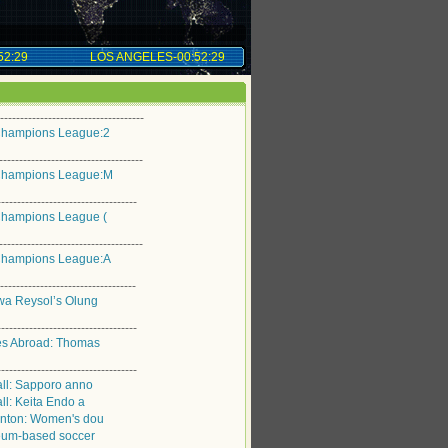
2:30
LOS ANGELES-00:52:30
---------------------------------
hampions League:2
---------------------------------
hampions League:M
--------------------------------
hampions League (
---------------------------------
hampions League:A
--------------------------------
wa Reysol’s Olung
--------------------------------
es Abroad: Thomas
--------------------------------
ll: Sapporo anno
ll: Keita Endo a
nton: Women's dou
eum-based soccer