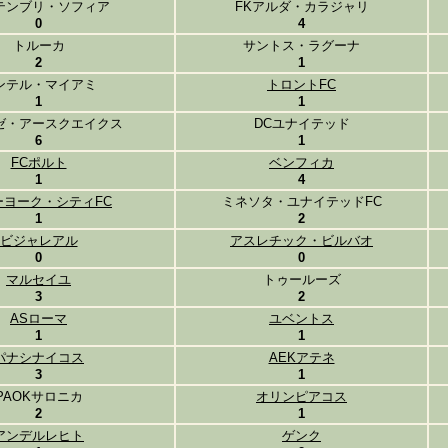
テンブリ・ソフィア
FKアルダ・カラジャリ
0
4
トルーカ
サントス・ラグーナ
2
1
ンテル・マイアミ
トロントFC
1
1
ゼ・アースクエイクス
DCユナイテッド
6
1
FCポルト
ベンフィカ
1
4
ーヨーク・シティFC
ミネソタ・ユナイテッドFC
1
2
ビジャレアル
アスレチック・ビルバオ
0
0
マルセイユ
トゥールーズ
3
2
ASローマ
ユベントス
1
1
パナシナイコス
AEKアテネ
3
1
PAOKサロニカ
オリンピアコス
2
1
アンデルレヒト
ゲンク