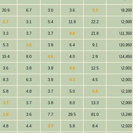
20.9
6.7
3.0
3.6
5.3
\9,200
2.7
3.1
5.4
11.8
22.2
\2,000
3.3
3.7
3.7
8.8
21.8
\11,350
5.3
3.6
3.8
6.4
9.1
\10,950
15.4
8.0
4.6
4.0
2.9
\14,450
3.6
3.8
3.9
8.0
12.5
\2,001
8.3
6.3
3.8
4.3
4.5
\2,001
5.8
4.8
3.7
5.0
6.8
\2,100
3.7
3.7
3.8
8.0
13.3
\2,000
1.8
3.6
7.7
29.5
81.0
\3,240
4.8
4.4
3.7
5.8
8.4
\2,020