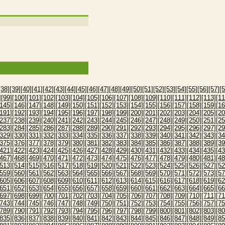
[38]
[39]
[40]
[41]
[42]
[43]
[44]
[45]
[46]
[47]
[48]
[49]
[50]
[51]
[52]
[53]
[54]
[55]
[56]
[57]
[5
]
[99]
[100]
[101]
[102]
[103]
[104]
[105]
[106]
[107]
[108]
[109]
[110]
[111]
[112]
[113]
[11
[145]
[146]
[147]
[148]
[149]
[150]
[151]
[152]
[153]
[154]
[155]
[156]
[157]
[158]
[159]
[16
[191]
[192]
[193]
[194]
[195]
[196]
[197]
[198]
[199]
[200]
[201]
[202]
[203]
[204]
[205]
[20
[237]
[238]
[239]
[240]
[241]
[242]
[243]
[244]
[245]
[246]
[247]
[248]
[249]
[250]
[251]
[25
[283]
[284]
[285]
[286]
[287]
[288]
[289]
[290]
[291]
[292]
[293]
[294]
[295]
[296]
[297]
[29
[329]
[330]
[331]
[332]
[333]
[334]
[335]
[336]
[337]
[338]
[339]
[340]
[341]
[342]
[343]
[34
[375]
[376]
[377]
[378]
[379]
[380]
[381]
[382]
[383]
[384]
[385]
[386]
[387]
[388]
[389]
[39
[421]
[422]
[423]
[424]
[425]
[426]
[427]
[428]
[429]
[430]
[431]
[432]
[433]
[434]
[435]
[43
[467]
[468]
[469]
[470]
[471]
[472]
[473]
[474]
[475]
[476]
[477]
[478]
[479]
[480]
[481]
[48
[513]
[514]
[515]
[516]
[517]
[518]
[519]
[520]
[521]
[522]
[523]
[524]
[525]
[526]
[527]
[52
[559]
[560]
[561]
[562]
[563]
[564]
[565]
[566]
[567]
[568]
[569]
[570]
[571]
[572]
[573]
[57
[605]
[606]
[607]
[608]
[609]
[610]
[611]
[612]
[613]
[614]
[615]
[616]
[617]
[618]
[619]
[62
[651]
[652]
[653]
[654]
[655]
[656]
[657]
[658]
[659]
[660]
[661]
[662]
[663]
[664]
[665]
[66
[697]
[698]
[699]
[700]
[701]
[702]
[703]
[704]
[705]
[706]
[707]
[708]
[709]
[710]
[711]
[71
[743]
[744]
[745]
[746]
[747]
[748]
[749]
[750]
[751]
[752]
[753]
[754]
[755]
[756]
[757]
[75
[789]
[790]
[791]
[792]
[793]
[794]
[795]
[796]
[797]
[798]
[799]
[800]
[801]
[802]
[803]
[80
[835]
[836]
[837]
[838]
[839]
[840]
[841]
[842]
[843]
[844]
[845]
[846]
[847]
[848]
[849]
[85