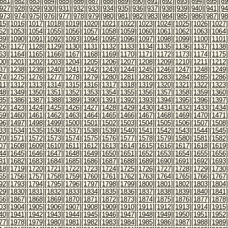
[881]
[882]
[883]
[884]
[885]
[886]
[887]
[888]
[889]
[890]
[891]
[892]
[893]
[894]
[895]
[89
[927]
[928]
[929]
[930]
[931]
[932]
[933]
[934]
[935]
[936]
[937]
[938]
[939]
[940]
[941]
[94
[973]
[974]
[975]
[976]
[977]
[978]
[979]
[980]
[981]
[982]
[983]
[984]
[985]
[986]
[987]
[98
15]
[1016]
[1017]
[1018]
[1019]
[1020]
[1021]
[1022]
[1023]
[1024]
[1025]
[1026]
[1027]
52]
[1053]
[1054]
[1055]
[1056]
[1057]
[1058]
[1059]
[1060]
[1061]
[1062]
[1063]
[1064]
89]
[1090]
[1091]
[1092]
[1093]
[1094]
[1095]
[1096]
[1097]
[1098]
[1099]
[1100]
[1101]
26]
[1127]
[1128]
[1129]
[1130]
[1131]
[1132]
[1133]
[1134]
[1135]
[1136]
[1137]
[1138]
63]
[1164]
[1165]
[1166]
[1167]
[1168]
[1169]
[1170]
[1171]
[1172]
[1173]
[1174]
[1175]
00]
[1201]
[1202]
[1203]
[1204]
[1205]
[1206]
[1207]
[1208]
[1209]
[1210]
[1211]
[1212]
37]
[1238]
[1239]
[1240]
[1241]
[1242]
[1243]
[1244]
[1245]
[1246]
[1247]
[1248]
[1249]
74]
[1275]
[1276]
[1277]
[1278]
[1279]
[1280]
[1281]
[1282]
[1283]
[1284]
[1285]
[1286]
11]
[1312]
[1313]
[1314]
[1315]
[1316]
[1317]
[1318]
[1319]
[1320]
[1321]
[1322]
[1323]
48]
[1349]
[1350]
[1351]
[1352]
[1353]
[1354]
[1355]
[1356]
[1357]
[1358]
[1359]
[1360]
85]
[1386]
[1387]
[1388]
[1389]
[1390]
[1391]
[1392]
[1393]
[1394]
[1395]
[1396]
[1397]
22]
[1423]
[1424]
[1425]
[1426]
[1427]
[1428]
[1429]
[1430]
[1431]
[1432]
[1433]
[1434]
59]
[1460]
[1461]
[1462]
[1463]
[1464]
[1465]
[1466]
[1467]
[1468]
[1469]
[1470]
[1471]
96]
[1497]
[1498]
[1499]
[1500]
[1501]
[1502]
[1503]
[1504]
[1505]
[1506]
[1507]
[1508]
33]
[1534]
[1535]
[1536]
[1537]
[1538]
[1539]
[1540]
[1541]
[1542]
[1543]
[1544]
[1545]
70]
[1571]
[1572]
[1573]
[1574]
[1575]
[1576]
[1577]
[1578]
[1579]
[1580]
[1581]
[1582]
07]
[1608]
[1609]
[1610]
[1611]
[1612]
[1613]
[1614]
[1615]
[1616]
[1617]
[1618]
[1619]
44]
[1645]
[1646]
[1647]
[1648]
[1649]
[1650]
[1651]
[1652]
[1653]
[1654]
[1655]
[1656]
81]
[1682]
[1683]
[1684]
[1685]
[1686]
[1687]
[1688]
[1689]
[1690]
[1691]
[1692]
[1693]
18]
[1719]
[1720]
[1721]
[1722]
[1723]
[1724]
[1725]
[1726]
[1727]
[1728]
[1729]
[1730]
55]
[1756]
[1757]
[1758]
[1759]
[1760]
[1761]
[1762]
[1763]
[1764]
[1765]
[1766]
[1767]
92]
[1793]
[1794]
[1795]
[1796]
[1797]
[1798]
[1799]
[1800]
[1801]
[1802]
[1803]
[1804]
29]
[1830]
[1831]
[1832]
[1833]
[1834]
[1835]
[1836]
[1837]
[1838]
[1839]
[1840]
[1841]
66]
[1867]
[1868]
[1869]
[1870]
[1871]
[1872]
[1873]
[1874]
[1875]
[1876]
[1877]
[1878]
03]
[1904]
[1905]
[1906]
[1907]
[1908]
[1909]
[1910]
[1911]
[1912]
[1913]
[1914]
[1915]
40]
[1941]
[1942]
[1943]
[1944]
[1945]
[1946]
[1947]
[1948]
[1949]
[1950]
[1951]
[1952]
77]
[1978]
[1979]
[1980]
[1981]
[1982]
[1983]
[1984]
[1985]
[1986]
[1987]
[1988]
[1989]