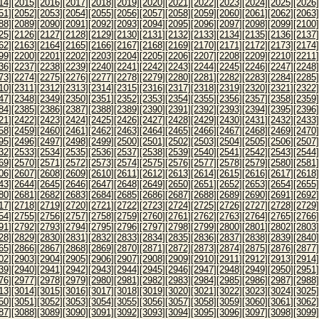
14]
[2015]
[2016]
[2017]
[2018]
[2019]
[2020]
[2021]
[2022]
[2023]
[2024]
[2025]
[2026]
51]
[2052]
[2053]
[2054]
[2055]
[2056]
[2057]
[2058]
[2059]
[2060]
[2061]
[2062]
[2063]
88]
[2089]
[2090]
[2091]
[2092]
[2093]
[2094]
[2095]
[2096]
[2097]
[2098]
[2099]
[2100]
25]
[2126]
[2127]
[2128]
[2129]
[2130]
[2131]
[2132]
[2133]
[2134]
[2135]
[2136]
[2137]
62]
[2163]
[2164]
[2165]
[2166]
[2167]
[2168]
[2169]
[2170]
[2171]
[2172]
[2173]
[2174]
99]
[2200]
[2201]
[2202]
[2203]
[2204]
[2205]
[2206]
[2207]
[2208]
[2209]
[2210]
[2211]
36]
[2237]
[2238]
[2239]
[2240]
[2241]
[2242]
[2243]
[2244]
[2245]
[2246]
[2247]
[2248]
73]
[2274]
[2275]
[2276]
[2277]
[2278]
[2279]
[2280]
[2281]
[2282]
[2283]
[2284]
[2285]
10]
[2311]
[2312]
[2313]
[2314]
[2315]
[2316]
[2317]
[2318]
[2319]
[2320]
[2321]
[2322]
47]
[2348]
[2349]
[2350]
[2351]
[2352]
[2353]
[2354]
[2355]
[2356]
[2357]
[2358]
[2359]
84]
[2385]
[2386]
[2387]
[2388]
[2389]
[2390]
[2391]
[2392]
[2393]
[2394]
[2395]
[2396]
21]
[2422]
[2423]
[2424]
[2425]
[2426]
[2427]
[2428]
[2429]
[2430]
[2431]
[2432]
[2433]
58]
[2459]
[2460]
[2461]
[2462]
[2463]
[2464]
[2465]
[2466]
[2467]
[2468]
[2469]
[2470]
95]
[2496]
[2497]
[2498]
[2499]
[2500]
[2501]
[2502]
[2503]
[2504]
[2505]
[2506]
[2507]
32]
[2533]
[2534]
[2535]
[2536]
[2537]
[2538]
[2539]
[2540]
[2541]
[2542]
[2543]
[2544]
69]
[2570]
[2571]
[2572]
[2573]
[2574]
[2575]
[2576]
[2577]
[2578]
[2579]
[2580]
[2581]
06]
[2607]
[2608]
[2609]
[2610]
[2611]
[2612]
[2613]
[2614]
[2615]
[2616]
[2617]
[2618]
43]
[2644]
[2645]
[2646]
[2647]
[2648]
[2649]
[2650]
[2651]
[2652]
[2653]
[2654]
[2655]
80]
[2681]
[2682]
[2683]
[2684]
[2685]
[2686]
[2687]
[2688]
[2689]
[2690]
[2691]
[2692]
17]
[2718]
[2719]
[2720]
[2721]
[2722]
[2723]
[2724]
[2725]
[2726]
[2727]
[2728]
[2729]
54]
[2755]
[2756]
[2757]
[2758]
[2759]
[2760]
[2761]
[2762]
[2763]
[2764]
[2765]
[2766]
91]
[2792]
[2793]
[2794]
[2795]
[2796]
[2797]
[2798]
[2799]
[2800]
[2801]
[2802]
[2803]
28]
[2829]
[2830]
[2831]
[2832]
[2833]
[2834]
[2835]
[2836]
[2837]
[2838]
[2839]
[2840]
65]
[2866]
[2867]
[2868]
[2869]
[2870]
[2871]
[2872]
[2873]
[2874]
[2875]
[2876]
[2877]
02]
[2903]
[2904]
[2905]
[2906]
[2907]
[2908]
[2909]
[2910]
[2911]
[2912]
[2913]
[2914]
39]
[2940]
[2941]
[2942]
[2943]
[2944]
[2945]
[2946]
[2947]
[2948]
[2949]
[2950]
[2951]
76]
[2977]
[2978]
[2979]
[2980]
[2981]
[2982]
[2983]
[2984]
[2985]
[2986]
[2987]
[2988]
13]
[3014]
[3015]
[3016]
[3017]
[3018]
[3019]
[3020]
[3021]
[3022]
[3023]
[3024]
[3025]
50]
[3051]
[3052]
[3053]
[3054]
[3055]
[3056]
[3057]
[3058]
[3059]
[3060]
[3061]
[3062]
87]
[3088]
[3089]
[3090]
[3091]
[3092]
[3093]
[3094]
[3095]
[3096]
[3097]
[3098]
[3099]