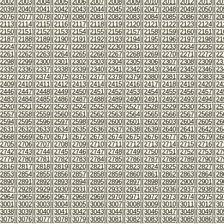
[2002]
[2003]
[2004]
[2005]
[2006]
[2007]
[2008]
[2009]
[2010]
[2011]
[2012]
[2013]
[20
[2039]
[2040]
[2041]
[2042]
[2043]
[2044]
[2045]
[2046]
[2047]
[2048]
[2049]
[2050]
[20
[2076]
[2077]
[2078]
[2079]
[2080]
[2081]
[2082]
[2083]
[2084]
[2085]
[2086]
[2087]
[20
[2113]
[2114]
[2115]
[2116]
[2117]
[2118]
[2119]
[2120]
[2121]
[2122]
[2123]
[2124]
[21
[2150]
[2151]
[2152]
[2153]
[2154]
[2155]
[2156]
[2157]
[2158]
[2159]
[2160]
[2161]
[21
[2187]
[2188]
[2189]
[2190]
[2191]
[2192]
[2193]
[2194]
[2195]
[2196]
[2197]
[2198]
[21
[2224]
[2225]
[2226]
[2227]
[2228]
[2229]
[2230]
[2231]
[2232]
[2233]
[2234]
[2235]
[22
[2261]
[2262]
[2263]
[2264]
[2265]
[2266]
[2267]
[2268]
[2269]
[2270]
[2271]
[2272]
[22
[2298]
[2299]
[2300]
[2301]
[2302]
[2303]
[2304]
[2305]
[2306]
[2307]
[2308]
[2309]
[23
[2335]
[2336]
[2337]
[2338]
[2339]
[2340]
[2341]
[2342]
[2343]
[2344]
[2345]
[2346]
[23
[2372]
[2373]
[2374]
[2375]
[2376]
[2377]
[2378]
[2379]
[2380]
[2381]
[2382]
[2383]
[23
[2409]
[2410]
[2411]
[2412]
[2413]
[2414]
[2415]
[2416]
[2417]
[2418]
[2419]
[2420]
[24
[2446]
[2447]
[2448]
[2449]
[2450]
[2451]
[2452]
[2453]
[2454]
[2455]
[2456]
[2457]
[24
[2483]
[2484]
[2485]
[2486]
[2487]
[2488]
[2489]
[2490]
[2491]
[2492]
[2493]
[2494]
[24
[2520]
[2521]
[2522]
[2523]
[2524]
[2525]
[2526]
[2527]
[2528]
[2529]
[2530]
[2531]
[25
[2557]
[2558]
[2559]
[2560]
[2561]
[2562]
[2563]
[2564]
[2565]
[2566]
[2567]
[2568]
[25
[2594]
[2595]
[2596]
[2597]
[2598]
[2599]
[2600]
[2601]
[2602]
[2603]
[2604]
[2605]
[26
[2631]
[2632]
[2633]
[2634]
[2635]
[2636]
[2637]
[2638]
[2639]
[2640]
[2641]
[2642]
[26
[2668]
[2669]
[2670]
[2671]
[2672]
[2673]
[2674]
[2675]
[2676]
[2677]
[2678]
[2679]
[26
[2705]
[2706]
[2707]
[2708]
[2709]
[2710]
[2711]
[2712]
[2713]
[2714]
[2715]
[2716]
[27
[2742]
[2743]
[2744]
[2745]
[2746]
[2747]
[2748]
[2749]
[2750]
[2751]
[2752]
[2753]
[27
[2779]
[2780]
[2781]
[2782]
[2783]
[2784]
[2785]
[2786]
[2787]
[2788]
[2789]
[2790]
[27
[2816]
[2817]
[2818]
[2819]
[2820]
[2821]
[2822]
[2823]
[2824]
[2825]
[2826]
[2827]
[28
[2853]
[2854]
[2855]
[2856]
[2857]
[2858]
[2859]
[2860]
[2861]
[2862]
[2863]
[2864]
[28
[2890]
[2891]
[2892]
[2893]
[2894]
[2895]
[2896]
[2897]
[2898]
[2899]
[2900]
[2901]
[29
[2927]
[2928]
[2929]
[2930]
[2931]
[2932]
[2933]
[2934]
[2935]
[2936]
[2937]
[2938]
[29
[2964]
[2965]
[2966]
[2967]
[2968]
[2969]
[2970]
[2971]
[2972]
[2973]
[2974]
[2975]
[29
[3001]
[3002]
[3003]
[3004]
[3005]
[3006]
[3007]
[3008]
[3009]
[3010]
[3011]
[3012]
[30
[3038]
[3039]
[3040]
[3041]
[3042]
[3043]
[3044]
[3045]
[3046]
[3047]
[3048]
[3049]
[30
[3075]
[3076]
[3077]
[3078]
[3079]
[3080]
[3081]
[3082]
[3083]
[3084]
[3085]
[3086]
[30