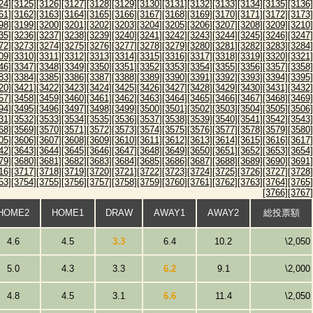
24]
[3125]
[3126]
[3127]
[3128]
[3129]
[3130]
[3131]
[3132]
[3133]
[3134]
[3135]
[3136]
61]
[3162]
[3163]
[3164]
[3165]
[3166]
[3167]
[3168]
[3169]
[3170]
[3171]
[3172]
[3173]
98]
[3199]
[3200]
[3201]
[3202]
[3203]
[3204]
[3205]
[3206]
[3207]
[3208]
[3209]
[3210]
35]
[3236]
[3237]
[3238]
[3239]
[3240]
[3241]
[3242]
[3243]
[3244]
[3245]
[3246]
[3247]
72]
[3273]
[3274]
[3275]
[3276]
[3277]
[3278]
[3279]
[3280]
[3281]
[3282]
[3283]
[3284]
09]
[3310]
[3311]
[3312]
[3313]
[3314]
[3315]
[3316]
[3317]
[3318]
[3319]
[3320]
[3321]
46]
[3347]
[3348]
[3349]
[3350]
[3351]
[3352]
[3353]
[3354]
[3355]
[3356]
[3357]
[3358]
83]
[3384]
[3385]
[3386]
[3387]
[3388]
[3389]
[3390]
[3391]
[3392]
[3393]
[3394]
[3395]
20]
[3421]
[3422]
[3423]
[3424]
[3425]
[3426]
[3427]
[3428]
[3429]
[3430]
[3431]
[3432]
57]
[3458]
[3459]
[3460]
[3461]
[3462]
[3463]
[3464]
[3465]
[3466]
[3467]
[3468]
[3469]
94]
[3495]
[3496]
[3497]
[3498]
[3499]
[3500]
[3501]
[3502]
[3503]
[3504]
[3505]
[3506]
31]
[3532]
[3533]
[3534]
[3535]
[3536]
[3537]
[3538]
[3539]
[3540]
[3541]
[3542]
[3543]
68]
[3569]
[3570]
[3571]
[3572]
[3573]
[3574]
[3575]
[3576]
[3577]
[3578]
[3579]
[3580]
05]
[3606]
[3607]
[3608]
[3609]
[3610]
[3611]
[3612]
[3613]
[3614]
[3615]
[3616]
[3617]
42]
[3643]
[3644]
[3645]
[3646]
[3647]
[3648]
[3649]
[3650]
[3651]
[3652]
[3653]
[3654]
79]
[3680]
[3681]
[3682]
[3683]
[3684]
[3685]
[3686]
[3687]
[3688]
[3689]
[3690]
[3691]
16]
[3717]
[3718]
[3719]
[3720]
[3721]
[3722]
[3723]
[3724]
[3725]
[3726]
[3727]
[3728]
53]
[3754]
[3755]
[3756]
[3757]
[3758]
[3759]
[3760]
[3761]
[3762]
[3763]
[3764]
[3765]
[3766]
[3767]
HOME2
HOME1
DRAW
AWAY1
AWAY2
総投票額
4.6
4.5
3.3
6.4
10.2
\2,050
5.0
4.3
3.3
6.2
9.1
\2,000
4.8
4.5
3.1
6.6
11.4
\2,050