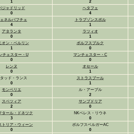
1
2
バジャドリッド
ヘタフェ
0
4
ェネルバフチェ
トラブゾンスポル
4
1
アタランタ
ラツィオ
0
1
ニオン・ベルリン
ボルフスブルク
1
0
ンチェスター・U
マンチェスター・C
0
0
レンヌ
オセール
0
1
タッド・ランス
ストラスブール
0
1
モンペリエ
ル・アーブル
0
2
スペツィア
サンプドリア
2
0
フタール・ドネツク
NKベレス・リウネ
3
0
ストリア・ウィーン
ボルフスベルガーAC
0
0