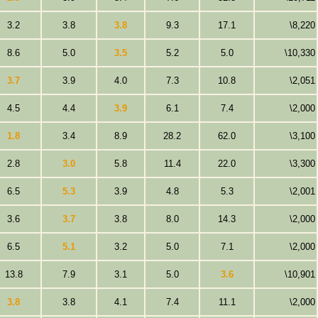
3.2
3.8
3.8
9.3
17.1
\8,220
8.6
5.0
3.5
5.2
5.0
\10,330
3.7
3.9
4.0
7.3
10.8
\2,051
4.5
4.4
3.9
6.1
7.4
\2,000
1.8
3.4
8.9
28.2
62.0
\3,100
2.8
3.0
5.8
11.4
22.0
\3,300
6.5
5.3
3.9
4.8
5.3
\2,001
3.6
3.7
3.8
8.0
14.3
\2,000
6.5
5.1
3.2
5.0
7.1
\2,000
13.8
7.9
3.1
5.0
3.6
\10,901
3.8
3.8
4.1
7.4
11.1
\2,000