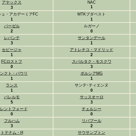
アヤックス
NAC
1
3
シュ・アカデーミアFC
MTKブダペスト
1
1
バーゼル
ルガーノ
2
0
レバンテ
サンタンデール
3
1
セビージャ
アトレチコ・マドリッド
1
2
FCロストフ
スパルタク・モスクワ
0
3
ンクト・パウリ
ボルシアMG
1
1
ランス
サンテ･ティエンヌ
1
0
パレルモ
サッスオーロ
5
3
レントフォード
チェルシー
0
0
フルハム
リバプール
3
2
トテナム・H
サウサンプトン