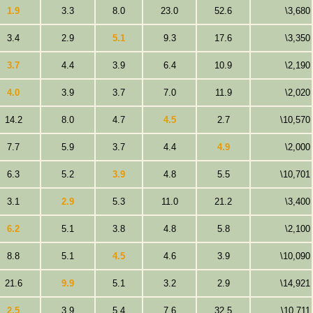
1.9
3.3
8.0
23.0
52.6
\3,680
3.4
2.9
5.1
9.3
17.6
\3,350
3.7
4.4
3.9
6.4
10.9
\2,190
4.0
3.9
3.7
7.0
11.9
\2,020
14.2
8.0
4.7
4.5
2.7
\10,570
7.7
5.9
3.7
4.4
4.9
\2,000
6.3
5.2
3.9
4.8
5.5
\10,701
3.1
2.9
5.3
11.0
21.2
\3,400
6.2
5.1
3.8
4.8
5.8
\2,100
8.8
5.1
4.5
4.6
3.9
\10,090
21.6
9.9
5.1
3.2
2.9
\14,921
2.5
3.9
5.4
7.6
32.5
\10,711