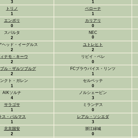
3
1
トリノ
ベローナ
1
1
エンポリ
カリアリ
0
0
スパルタ
NEC
0
2
アヘッド・イーグルス
ユトレヒト
2
2
ィナモ・キーウ
リビイ・ベレ
2
0
ブル・ザルツブルグ
FCブラウバイス・リンツ
2
1
ンクト・ガレン
セルベッテ
1
0
AIKソルナ
ノルシェーピン
4
3
サラゴサ
ミランデス
1
0
ラス・パルマス
レアル・ソシエダ
1
3
北京国安
浙江緑城
2
0