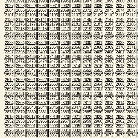
[1990]
[1991]
[1992]
[1993]
[1994]
[1995]
[1996]
[1997]
[1998]
[1999]
[2000]
[2001]
[2027]
[2028]
[2029]
[2030]
[2031]
[2032]
[2033]
[2034]
[2035]
[2036]
[2037]
[2038]
[2064]
[2065]
[2066]
[2067]
[2068]
[2069]
[2070]
[2071]
[2072]
[2073]
[2074]
[2075]
[2101]
[2102]
[2103]
[2104]
[2105]
[2106]
[2107]
[2108]
[2109]
[2110]
[2111]
[2112]
[2138]
[2139]
[2140]
[2141]
[2142]
[2143]
[2144]
[2145]
[2146]
[2147]
[2148]
[2149]
[2175]
[2176]
[2177]
[2178]
[2179]
[2180]
[2181]
[2182]
[2183]
[2184]
[2185]
[2186]
[2212]
[2213]
[2214]
[2215]
[2216]
[2217]
[2218]
[2219]
[2220]
[2221]
[2222]
[2223]
[2249]
[2250]
[2251]
[2252]
[2253]
[2254]
[2255]
[2256]
[2257]
[2258]
[2259]
[2260]
[2286]
[2287]
[2288]
[2289]
[2290]
[2291]
[2292]
[2293]
[2294]
[2295]
[2296]
[2297]
[2323]
[2324]
[2325]
[2326]
[2327]
[2328]
[2329]
[2330]
[2331]
[2332]
[2333]
[2334]
[2360]
[2361]
[2362]
[2363]
[2364]
[2365]
[2366]
[2367]
[2368]
[2369]
[2370]
[2371]
[2397]
[2398]
[2399]
[2400]
[2401]
[2402]
[2403]
[2404]
[2405]
[2406]
[2407]
[2408]
[2434]
[2435]
[2436]
[2437]
[2438]
[2439]
[2440]
[2441]
[2442]
[2443]
[2444]
[2445]
[2471]
[2472]
[2473]
[2474]
[2475]
[2476]
[2477]
[2478]
[2479]
[2480]
[2481]
[2482]
[2508]
[2509]
[2510]
[2511]
[2512]
[2513]
[2514]
[2515]
[2516]
[2517]
[2518]
[2519]
[2545]
[2546]
[2547]
[2548]
[2549]
[2550]
[2551]
[2552]
[2553]
[2554]
[2555]
[2556]
[2582]
[2583]
[2584]
[2585]
[2586]
[2587]
[2588]
[2589]
[2590]
[2591]
[2592]
[2593]
[2619]
[2620]
[2621]
[2622]
[2623]
[2624]
[2625]
[2626]
[2627]
[2628]
[2629]
[2630]
[2656]
[2657]
[2658]
[2659]
[2660]
[2661]
[2662]
[2663]
[2664]
[2665]
[2666]
[2667]
[2693]
[2694]
[2695]
[2696]
[2697]
[2698]
[2699]
[2700]
[2701]
[2702]
[2703]
[2704]
[2730]
[2731]
[2732]
[2733]
[2734]
[2735]
[2736]
[2737]
[2738]
[2739]
[2740]
[2741]
[2767]
[2768]
[2769]
[2770]
[2771]
[2772]
[2773]
[2774]
[2775]
[2776]
[2777]
[2778]
[2804]
[2805]
[2806]
[2807]
[2808]
[2809]
[2810]
[2811]
[2812]
[2813]
[2814]
[2815]
[2841]
[2842]
[2843]
[2844]
[2845]
[2846]
[2847]
[2848]
[2849]
[2850]
[2851]
[2852]
[2878]
[2879]
[2880]
[2881]
[2882]
[2883]
[2884]
[2885]
[2886]
[2887]
[2888]
[2889]
[2915]
[2916]
[2917]
[2918]
[2919]
[2920]
[2921]
[2922]
[2923]
[2924]
[2925]
[2926]
[2952]
[2953]
[2954]
[2955]
[2956]
[2957]
[2958]
[2959]
[2960]
[2961]
[2962]
[2963]
[2989]
[2990]
[2991]
[2992]
[2993]
[2994]
[2995]
[2996]
[2997]
[2998]
[2999]
[3000]
[3026]
[3027]
[3028]
[3029]
[3030]
[3031]
[3032]
[3033]
[3034]
[3035]
[3036]
[3037]
[3063]
[3064]
[3065]
[3066]
[3067]
[3068]
[3069]
[3070]
[3071]
[3072]
[3073]
[3074]