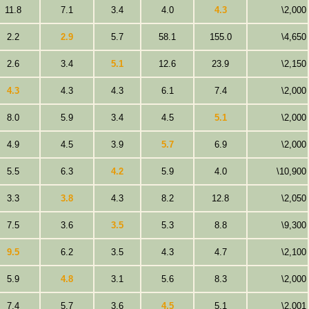
11.8
7.1
3.4
4.0
4.3
\2,000
2.2
2.9
5.7
58.1
155.0
\4,650
2.6
3.4
5.1
12.6
23.9
\2,150
4.3
4.3
4.3
6.1
7.4
\2,000
8.0
5.9
3.4
4.5
5.1
\2,000
4.9
4.5
3.9
5.7
6.9
\2,000
5.5
6.3
4.2
5.9
4.0
\10,900
3.3
3.8
4.3
8.2
12.8
\2,050
7.5
3.6
3.5
5.3
8.8
\9,300
9.5
6.2
3.5
4.3
4.7
\2,100
5.9
4.8
3.1
5.6
8.3
\2,000
7.4
5.7
3.6
4.5
5.1
\2,001