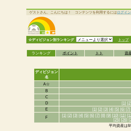
ゲストさん、こんにちは！ コンテンツを利用するには
ログイン
☆ディビジョン別ランキング
トップ
ランキング
ポイント
トト
資
ディビジョン
名
A☆
B
C
D
[1]
[2
E
[1]
[2]
[3]
[4]
[5]
[6]
[7]
[1]
[2]
[3]
[4]
[5]
[6]
[7]
[8]
[9]
[10]
[11]
[1
F
[25]
[26]
[
平均資産は8/