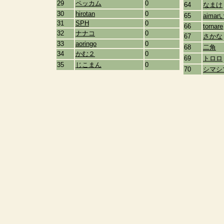
29
ペッカム
0
64
なまけ
30
hirotan
0
65
aima
31
SPH
0
66
tornare
32
ナナコ
0
67
さかな
33
aoringo
0
68
二角
34
かむ２
0
69
トロロ
35
じこまん
0
70
シマシ