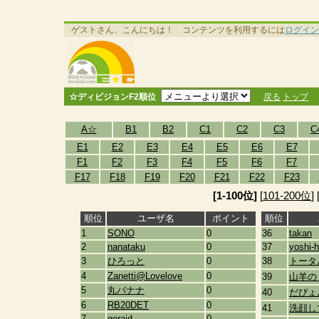
ゲストさん、こんにちは！ コンテンツを利用するには
ログイン
☆ディビジョンF2順位
戻る
トップ
A☆
B1
B2
C1
C2
C3
C
E1
E2
E3
E4
E5
E6
E7
F1
F2
F3
F4
F5
F6
F7
F17
F18
F19
F20
F21
F22
F23
[1-100位]
[
101-200位
] 
順位
ユーザ名
ポイント
順位
1
SONO
0
36
takan
2
nanataku
0
37
yoshi-
3
ひろっと
0
38
トータ
4
Zanetti@Lovelove
0
39
山羊の
5
丸バナナ
0
40
だぴょ
6
RB20DET
0
41
洗顔し
7
geraid
0