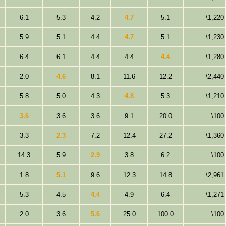
6.1
5.3
4.2
4.7
5.1
\1,220
5.9
5.1
4.4
4.7
5.1
\1,230
6.4
6.1
4.4
4.4
4.4
\1,280
2.0
4.6
8.1
11.6
12.2
\2,440
5.8
5.0
4.3
4.8
5.3
\1,210
3.6
3.6
3.6
9.1
20.0
\100
3.3
2.3
7.2
12.4
27.2
\1,360
14.3
5.9
2.9
3.8
6.2
\100
1.8
5.1
9.6
12.3
14.8
\2,961
5.3
4.5
4.4
4.9
6.4
\1,271
2.0
3.6
5.6
25.0
100.0
\100