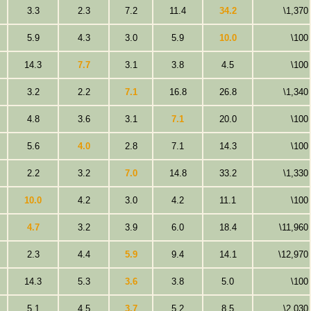
3.3
2.3
7.2
11.4
34.2
\1,370
5.9
4.3
3.0
5.9
10.0
\100
14.3
7.7
3.1
3.8
4.5
\100
3.2
2.2
7.1
16.8
26.8
\1,340
4.8
3.6
3.1
7.1
20.0
\100
5.6
4.0
2.8
7.1
14.3
\100
2.2
3.2
7.0
14.8
33.2
\1,330
10.0
4.2
3.0
4.2
11.1
\100
4.7
3.2
3.9
6.0
18.4
\11,960
2.3
4.4
5.9
9.4
14.1
\12,970
14.3
5.3
3.6
3.8
5.0
\100
5.1
4.5
3.7
5.2
8.5
\2,030