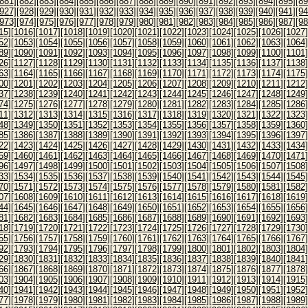
[881]
[882]
[883]
[884]
[885]
[886]
[887]
[888]
[889]
[890]
[891]
[892]
[893]
[894]
[895]
[89
[927]
[928]
[929]
[930]
[931]
[932]
[933]
[934]
[935]
[936]
[937]
[938]
[939]
[940]
[941]
[94
[973]
[974]
[975]
[976]
[977]
[978]
[979]
[980]
[981]
[982]
[983]
[984]
[985]
[986]
[987]
[98
15]
[1016]
[1017]
[1018]
[1019]
[1020]
[1021]
[1022]
[1023]
[1024]
[1025]
[1026]
[1027]
52]
[1053]
[1054]
[1055]
[1056]
[1057]
[1058]
[1059]
[1060]
[1061]
[1062]
[1063]
[1064]
89]
[1090]
[1091]
[1092]
[1093]
[1094]
[1095]
[1096]
[1097]
[1098]
[1099]
[1100]
[1101]
26]
[1127]
[1128]
[1129]
[1130]
[1131]
[1132]
[1133]
[1134]
[1135]
[1136]
[1137]
[1138]
63]
[1164]
[1165]
[1166]
[1167]
[1168]
[1169]
[1170]
[1171]
[1172]
[1173]
[1174]
[1175]
00]
[1201]
[1202]
[1203]
[1204]
[1205]
[1206]
[1207]
[1208]
[1209]
[1210]
[1211]
[1212]
37]
[1238]
[1239]
[1240]
[1241]
[1242]
[1243]
[1244]
[1245]
[1246]
[1247]
[1248]
[1249]
74]
[1275]
[1276]
[1277]
[1278]
[1279]
[1280]
[1281]
[1282]
[1283]
[1284]
[1285]
[1286]
11]
[1312]
[1313]
[1314]
[1315]
[1316]
[1317]
[1318]
[1319]
[1320]
[1321]
[1322]
[1323]
48]
[1349]
[1350]
[1351]
[1352]
[1353]
[1354]
[1355]
[1356]
[1357]
[1358]
[1359]
[1360]
85]
[1386]
[1387]
[1388]
[1389]
[1390]
[1391]
[1392]
[1393]
[1394]
[1395]
[1396]
[1397]
22]
[1423]
[1424]
[1425]
[1426]
[1427]
[1428]
[1429]
[1430]
[1431]
[1432]
[1433]
[1434]
59]
[1460]
[1461]
[1462]
[1463]
[1464]
[1465]
[1466]
[1467]
[1468]
[1469]
[1470]
[1471]
96]
[1497]
[1498]
[1499]
[1500]
[1501]
[1502]
[1503]
[1504]
[1505]
[1506]
[1507]
[1508]
33]
[1534]
[1535]
[1536]
[1537]
[1538]
[1539]
[1540]
[1541]
[1542]
[1543]
[1544]
[1545]
70]
[1571]
[1572]
[1573]
[1574]
[1575]
[1576]
[1577]
[1578]
[1579]
[1580]
[1581]
[1582]
07]
[1608]
[1609]
[1610]
[1611]
[1612]
[1613]
[1614]
[1615]
[1616]
[1617]
[1618]
[1619]
44]
[1645]
[1646]
[1647]
[1648]
[1649]
[1650]
[1651]
[1652]
[1653]
[1654]
[1655]
[1656]
81]
[1682]
[1683]
[1684]
[1685]
[1686]
[1687]
[1688]
[1689]
[1690]
[1691]
[1692]
[1693]
18]
[1719]
[1720]
[1721]
[1722]
[1723]
[1724]
[1725]
[1726]
[1727]
[1728]
[1729]
[1730]
55]
[1756]
[1757]
[1758]
[1759]
[1760]
[1761]
[1762]
[1763]
[1764]
[1765]
[1766]
[1767]
92]
[1793]
[1794]
[1795]
[1796]
[1797]
[1798]
[1799]
[1800]
[1801]
[1802]
[1803]
[1804]
29]
[1830]
[1831]
[1832]
[1833]
[1834]
[1835]
[1836]
[1837]
[1838]
[1839]
[1840]
[1841]
66]
[1867]
[1868]
[1869]
[1870]
[1871]
[1872]
[1873]
[1874]
[1875]
[1876]
[1877]
[1878]
03]
[1904]
[1905]
[1906]
[1907]
[1908]
[1909]
[1910]
[1911]
[1912]
[1913]
[1914]
[1915]
40]
[1941]
[1942]
[1943]
[1944]
[1945]
[1946]
[1947]
[1948]
[1949]
[1950]
[1951]
[1952]
77]
[1978]
[1979]
[1980]
[1981]
[1982]
[1983]
[1984]
[1985]
[1986]
[1987]
[1988]
[1989]