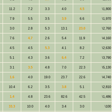
11.2
7.2
3.3
4.0
4.5
\1,800
7.9
5.5
3.5
3.9
6.6
\1,970
3.0
2.8
5.3
13.1
23.0
\2,760
7.6
4.7
2.6
5.4
11.9
\4,160
4.5
4.5
5.3
4.1
8.2
\2,630
5.1
4.3
3.6
6.4
7.2
\3,790
3.1
3.5
4.8
7.0
22.3
\5,130
1.6
4.0
19.0
23.7
22.6
\4,740
10.4
6.2
3.5
3.8
5.1
\2,810
1.4
4.8
23.6
82.6
42.5
\1,486
33.3
10.0
4.0
3.4
3.0
\100