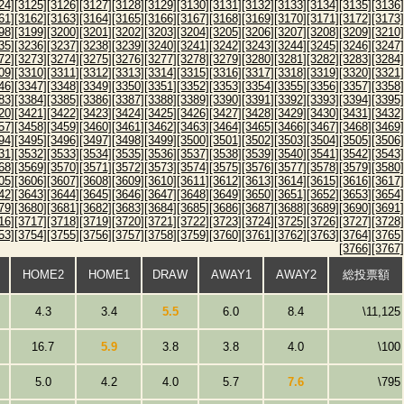
24]
[3125]
[3126]
[3127]
[3128]
[3129]
[3130]
[3131]
[3132]
[3133]
[3134]
[3135]
[3136]
61]
[3162]
[3163]
[3164]
[3165]
[3166]
[3167]
[3168]
[3169]
[3170]
[3171]
[3172]
[3173]
98]
[3199]
[3200]
[3201]
[3202]
[3203]
[3204]
[3205]
[3206]
[3207]
[3208]
[3209]
[3210]
35]
[3236]
[3237]
[3238]
[3239]
[3240]
[3241]
[3242]
[3243]
[3244]
[3245]
[3246]
[3247]
72]
[3273]
[3274]
[3275]
[3276]
[3277]
[3278]
[3279]
[3280]
[3281]
[3282]
[3283]
[3284]
09]
[3310]
[3311]
[3312]
[3313]
[3314]
[3315]
[3316]
[3317]
[3318]
[3319]
[3320]
[3321]
46]
[3347]
[3348]
[3349]
[3350]
[3351]
[3352]
[3353]
[3354]
[3355]
[3356]
[3357]
[3358]
83]
[3384]
[3385]
[3386]
[3387]
[3388]
[3389]
[3390]
[3391]
[3392]
[3393]
[3394]
[3395]
20]
[3421]
[3422]
[3423]
[3424]
[3425]
[3426]
[3427]
[3428]
[3429]
[3430]
[3431]
[3432]
57]
[3458]
[3459]
[3460]
[3461]
[3462]
[3463]
[3464]
[3465]
[3466]
[3467]
[3468]
[3469]
94]
[3495]
[3496]
[3497]
[3498]
[3499]
[3500]
[3501]
[3502]
[3503]
[3504]
[3505]
[3506]
31]
[3532]
[3533]
[3534]
[3535]
[3536]
[3537]
[3538]
[3539]
[3540]
[3541]
[3542]
[3543]
68]
[3569]
[3570]
[3571]
[3572]
[3573]
[3574]
[3575]
[3576]
[3577]
[3578]
[3579]
[3580]
05]
[3606]
[3607]
[3608]
[3609]
[3610]
[3611]
[3612]
[3613]
[3614]
[3615]
[3616]
[3617]
42]
[3643]
[3644]
[3645]
[3646]
[3647]
[3648]
[3649]
[3650]
[3651]
[3652]
[3653]
[3654]
79]
[3680]
[3681]
[3682]
[3683]
[3684]
[3685]
[3686]
[3687]
[3688]
[3689]
[3690]
[3691]
16]
[3717]
[3718]
[3719]
[3720]
[3721]
[3722]
[3723]
[3724]
[3725]
[3726]
[3727]
[3728]
53]
[3754]
[3755]
[3756]
[3757]
[3758]
[3759]
[3760]
[3761]
[3762]
[3763]
[3764]
[3765]
[3766]
[3767]
HOME2
HOME1
DRAW
AWAY1
AWAY2
総投票額
4.3
3.4
5.5
6.0
8.4
\11,125
16.7
5.9
3.8
3.8
4.0
\100
5.0
4.2
4.0
5.7
7.6
\795