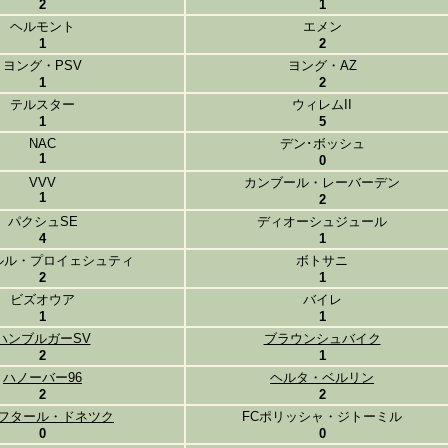
2
1
ヘルモント
エメン
1
2
ヨング・PSV
ヨング・AZ
1
2
テルスター
ウィレムII
1
5
NAC
デン･ボッシュ
1
0
VVV
カンブール・レーバーデン
1
2
パクシュSE
ディオーシュジュール
4
1
ルル・プロイェシュティ
ボトサニ
2
1
ビズオウア
バイレ
1
1
ハンブルガーSV
ブラウンシュバイク
2
1
ハノーバー96
ヘルタ・ベルリン
2
2
フタール・ドネツク
FCポリッシャ・ジトーミル
0
0