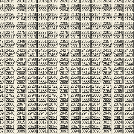
14]
[2015]
[2016]
[2017]
[2018]
[2019]
[2020]
[2021]
[2022]
[2023]
[2024]
[2025]
[2026]
51]
[2052]
[2053]
[2054]
[2055]
[2056]
[2057]
[2058]
[2059]
[2060]
[2061]
[2062]
[2063]
88]
[2089]
[2090]
[2091]
[2092]
[2093]
[2094]
[2095]
[2096]
[2097]
[2098]
[2099]
[2100]
25]
[2126]
[2127]
[2128]
[2129]
[2130]
[2131]
[2132]
[2133]
[2134]
[2135]
[2136]
[2137]
62]
[2163]
[2164]
[2165]
[2166]
[2167]
[2168]
[2169]
[2170]
[2171]
[2172]
[2173]
[2174]
99]
[2200]
[2201]
[2202]
[2203]
[2204]
[2205]
[2206]
[2207]
[2208]
[2209]
[2210]
[2211]
36]
[2237]
[2238]
[2239]
[2240]
[2241]
[2242]
[2243]
[2244]
[2245]
[2246]
[2247]
[2248]
73]
[2274]
[2275]
[2276]
[2277]
[2278]
[2279]
[2280]
[2281]
[2282]
[2283]
[2284]
[2285]
10]
[2311]
[2312]
[2313]
[2314]
[2315]
[2316]
[2317]
[2318]
[2319]
[2320]
[2321]
[2322]
47]
[2348]
[2349]
[2350]
[2351]
[2352]
[2353]
[2354]
[2355]
[2356]
[2357]
[2358]
[2359]
84]
[2385]
[2386]
[2387]
[2388]
[2389]
[2390]
[2391]
[2392]
[2393]
[2394]
[2395]
[2396]
21]
[2422]
[2423]
[2424]
[2425]
[2426]
[2427]
[2428]
[2429]
[2430]
[2431]
[2432]
[2433]
58]
[2459]
[2460]
[2461]
[2462]
[2463]
[2464]
[2465]
[2466]
[2467]
[2468]
[2469]
[2470]
95]
[2496]
[2497]
[2498]
[2499]
[2500]
[2501]
[2502]
[2503]
[2504]
[2505]
[2506]
[2507]
32]
[2533]
[2534]
[2535]
[2536]
[2537]
[2538]
[2539]
[2540]
[2541]
[2542]
[2543]
[2544]
69]
[2570]
[2571]
[2572]
[2573]
[2574]
[2575]
[2576]
[2577]
[2578]
[2579]
[2580]
[2581]
06]
[2607]
[2608]
[2609]
[2610]
[2611]
[2612]
[2613]
[2614]
[2615]
[2616]
[2617]
[2618]
43]
[2644]
[2645]
[2646]
[2647]
[2648]
[2649]
[2650]
[2651]
[2652]
[2653]
[2654]
[2655]
80]
[2681]
[2682]
[2683]
[2684]
[2685]
[2686]
[2687]
[2688]
[2689]
[2690]
[2691]
[2692]
17]
[2718]
[2719]
[2720]
[2721]
[2722]
[2723]
[2724]
[2725]
[2726]
[2727]
[2728]
[2729]
54]
[2755]
[2756]
[2757]
[2758]
[2759]
[2760]
[2761]
[2762]
[2763]
[2764]
[2765]
[2766]
91]
[2792]
[2793]
[2794]
[2795]
[2796]
[2797]
[2798]
[2799]
[2800]
[2801]
[2802]
[2803]
28]
[2829]
[2830]
[2831]
[2832]
[2833]
[2834]
[2835]
[2836]
[2837]
[2838]
[2839]
[2840]
65]
[2866]
[2867]
[2868]
[2869]
[2870]
[2871]
[2872]
[2873]
[2874]
[2875]
[2876]
[2877]
02]
[2903]
[2904]
[2905]
[2906]
[2907]
[2908]
[2909]
[2910]
[2911]
[2912]
[2913]
[2914]
39]
[2940]
[2941]
[2942]
[2943]
[2944]
[2945]
[2946]
[2947]
[2948]
[2949]
[2950]
[2951]
76]
[2977]
[2978]
[2979]
[2980]
[2981]
[2982]
[2983]
[2984]
[2985]
[2986]
[2987]
[2988]
13]
[3014]
[3015]
[3016]
[3017]
[3018]
[3019]
[3020]
[3021]
[3022]
[3023]
[3024]
[3025]
50]
[3051]
[3052]
[3053]
[3054]
[3055]
[3056]
[3057]
[3058]
[3059]
[3060]
[3061]
[3062]
87]
[3088]
[3089]
[3090]
[3091]
[3092]
[3093]
[3094]
[3095]
[3096]
[3097]
[3098]
[3099]