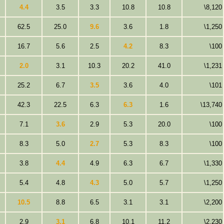
4.4
3.5
3.3
10.8
10.8
\8,120
62.5
25.0
9.6
3.6
1.8
\1,250
16.7
5.6
2.5
4.2
8.3
\100
2.0
3.1
10.3
20.2
41.0
\1,231
25.2
6.7
3.5
3.6
4.0
\101
42.3
22.5
6.3
6.3
1.6
\13,740
7.1
3.6
2.9
5.3
20.0
\100
8.3
5.0
2.7
5.3
8.3
\100
3.8
4.4
4.9
6.3
6.7
\1,330
5.4
4.8
4.3
5.0
5.7
\1,250
10.5
8.8
6.5
3.1
3.1
\2,200
2.9
3.1
6.8
10.1
11.2
\2,230