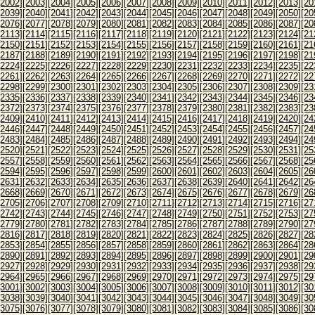
[2002]
[2003]
[2004]
[2005]
[2006]
[2007]
[2008]
[2009]
[2010]
[2011]
[2012]
[2013]
[20
[2039]
[2040]
[2041]
[2042]
[2043]
[2044]
[2045]
[2046]
[2047]
[2048]
[2049]
[2050]
[20
[2076]
[2077]
[2078]
[2079]
[2080]
[2081]
[2082]
[2083]
[2084]
[2085]
[2086]
[2087]
[20
[2113]
[2114]
[2115]
[2116]
[2117]
[2118]
[2119]
[2120]
[2121]
[2122]
[2123]
[2124]
[21
[2150]
[2151]
[2152]
[2153]
[2154]
[2155]
[2156]
[2157]
[2158]
[2159]
[2160]
[2161]
[21
[2187]
[2188]
[2189]
[2190]
[2191]
[2192]
[2193]
[2194]
[2195]
[2196]
[2197]
[2198]
[21
[2224]
[2225]
[2226]
[2227]
[2228]
[2229]
[2230]
[2231]
[2232]
[2233]
[2234]
[2235]
[22
[2261]
[2262]
[2263]
[2264]
[2265]
[2266]
[2267]
[2268]
[2269]
[2270]
[2271]
[2272]
[22
[2298]
[2299]
[2300]
[2301]
[2302]
[2303]
[2304]
[2305]
[2306]
[2307]
[2308]
[2309]
[23
[2335]
[2336]
[2337]
[2338]
[2339]
[2340]
[2341]
[2342]
[2343]
[2344]
[2345]
[2346]
[23
[2372]
[2373]
[2374]
[2375]
[2376]
[2377]
[2378]
[2379]
[2380]
[2381]
[2382]
[2383]
[23
[2409]
[2410]
[2411]
[2412]
[2413]
[2414]
[2415]
[2416]
[2417]
[2418]
[2419]
[2420]
[24
[2446]
[2447]
[2448]
[2449]
[2450]
[2451]
[2452]
[2453]
[2454]
[2455]
[2456]
[2457]
[24
[2483]
[2484]
[2485]
[2486]
[2487]
[2488]
[2489]
[2490]
[2491]
[2492]
[2493]
[2494]
[24
[2520]
[2521]
[2522]
[2523]
[2524]
[2525]
[2526]
[2527]
[2528]
[2529]
[2530]
[2531]
[25
[2557]
[2558]
[2559]
[2560]
[2561]
[2562]
[2563]
[2564]
[2565]
[2566]
[2567]
[2568]
[25
[2594]
[2595]
[2596]
[2597]
[2598]
[2599]
[2600]
[2601]
[2602]
[2603]
[2604]
[2605]
[26
[2631]
[2632]
[2633]
[2634]
[2635]
[2636]
[2637]
[2638]
[2639]
[2640]
[2641]
[2642]
[26
[2668]
[2669]
[2670]
[2671]
[2672]
[2673]
[2674]
[2675]
[2676]
[2677]
[2678]
[2679]
[26
[2705]
[2706]
[2707]
[2708]
[2709]
[2710]
[2711]
[2712]
[2713]
[2714]
[2715]
[2716]
[27
[2742]
[2743]
[2744]
[2745]
[2746]
[2747]
[2748]
[2749]
[2750]
[2751]
[2752]
[2753]
[27
[2779]
[2780]
[2781]
[2782]
[2783]
[2784]
[2785]
[2786]
[2787]
[2788]
[2789]
[2790]
[27
[2816]
[2817]
[2818]
[2819]
[2820]
[2821]
[2822]
[2823]
[2824]
[2825]
[2826]
[2827]
[28
[2853]
[2854]
[2855]
[2856]
[2857]
[2858]
[2859]
[2860]
[2861]
[2862]
[2863]
[2864]
[28
[2890]
[2891]
[2892]
[2893]
[2894]
[2895]
[2896]
[2897]
[2898]
[2899]
[2900]
[2901]
[29
[2927]
[2928]
[2929]
[2930]
[2931]
[2932]
[2933]
[2934]
[2935]
[2936]
[2937]
[2938]
[29
[2964]
[2965]
[2966]
[2967]
[2968]
[2969]
[2970]
[2971]
[2972]
[2973]
[2974]
[2975]
[29
[3001]
[3002]
[3003]
[3004]
[3005]
[3006]
[3007]
[3008]
[3009]
[3010]
[3011]
[3012]
[30
[3038]
[3039]
[3040]
[3041]
[3042]
[3043]
[3044]
[3045]
[3046]
[3047]
[3048]
[3049]
[30
[3075]
[3076]
[3077]
[3078]
[3079]
[3080]
[3081]
[3082]
[3083]
[3084]
[3085]
[3086]
[30