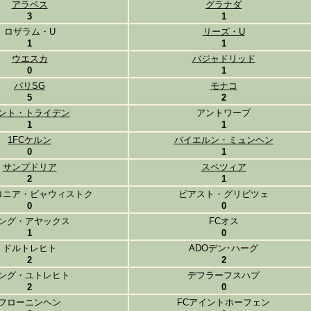
アラベス
グラナダ
3
1
ロザラム・U
リーズ・U
1
1
ウエスカ
バジャドリッド
0
1
パリSG
モナコ
5
2
ント・トライデン
アントワープ
1
1
1FCケルン
バイエルン・ミュンヘン
0
1
サンプドリア
スペツィア
2
1
ロニア・ビャウィストク
ピアスト・グリビツェ
0
0
ング・アヤックス
FCオス
1
0
ドルトレヒト
ADOデン･ハーグ
2
2
ング・ユトレヒト
デフラーフスハプ
2
0
フローニンヘン
FCアイントホーフェン