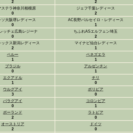
2
2
マステラ神奈川相模原
ジェフ千葉レディース
0
2
ッソ大阪堺レディース
AC長野パルセイロ・レディース
0
1
レッチェ広島レジーナ
ちふれASエルフェン埼玉
0
2
レックス新潟レディース
マイナビ仙台レディース
2
1
ペルー
ベネズエラ
1
1
ブラジル
アルゼンチン
0
1
エクアドル
チリ
1
0
ウルグアイ
ボリビア
3
0
パラグアイ
コロンビア
0
1
ポーランド
ラトビア
2
0
オーストリア
ドイツ
2
0