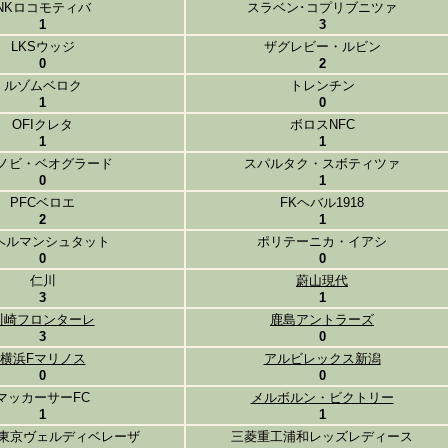
NKロコモティバ
スラベン･コプリブニツァ
1
3
LKSウッジ
ザグレビー・ルビン
0
2
ルゾムベロク
トレンチン
1
0
OFIクレタ
ボロスNFC
1
1
Tノビ・ベオグラード
スパルタク・スボティツァ
0
1
PFCベロエ
FKヘバル1918
2
1
ヘルマンシュタット
ポリテーニカ・イアシ
0
0
仁川
蔚山現代
3
1
川崎フロンターレ
鹿島アントラーズ
3
0
横浜Fマリノス
アルビレックス新潟
0
0
マッカーサーFC
メルボルン・ビクトリー
1
1
東京ヴェルディベレーザ
三菱重工浦和レッズレディース