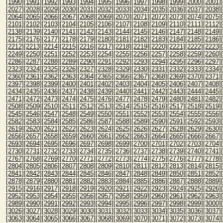
[1990]
[1991]
[1992]
[1993]
[1994]
[1995]
[1996]
[1997]
[1998]
[1999]
[2000]
[2001]
[2027]
[2028]
[2029]
[2030]
[2031]
[2032]
[2033]
[2034]
[2035]
[2036]
[2037]
[2038]
[2064]
[2065]
[2066]
[2067]
[2068]
[2069]
[2070]
[2071]
[2072]
[2073]
[2074]
[2075]
[2101]
[2102]
[2103]
[2104]
[2105]
[2106]
[2107]
[2108]
[2109]
[2110]
[2111]
[2112]
[2138]
[2139]
[2140]
[2141]
[2142]
[2143]
[2144]
[2145]
[2146]
[2147]
[2148]
[2149]
[2175]
[2176]
[2177]
[2178]
[2179]
[2180]
[2181]
[2182]
[2183]
[2184]
[2185]
[2186]
[2212]
[2213]
[2214]
[2215]
[2216]
[2217]
[2218]
[2219]
[2220]
[2221]
[2222]
[2223]
[2249]
[2250]
[2251]
[2252]
[2253]
[2254]
[2255]
[2256]
[2257]
[2258]
[2259]
[2260]
[2286]
[2287]
[2288]
[2289]
[2290]
[2291]
[2292]
[2293]
[2294]
[2295]
[2296]
[2297]
[2323]
[2324]
[2325]
[2326]
[2327]
[2328]
[2329]
[2330]
[2331]
[2332]
[2333]
[2334]
[2360]
[2361]
[2362]
[2363]
[2364]
[2365]
[2366]
[2367]
[2368]
[2369]
[2370]
[2371]
[2397]
[2398]
[2399]
[2400]
[2401]
[2402]
[2403]
[2404]
[2405]
[2406]
[2407]
[2408]
[2434]
[2435]
[2436]
[2437]
[2438]
[2439]
[2440]
[2441]
[2442]
[2443]
[2444]
[2445]
[2471]
[2472]
[2473]
[2474]
[2475]
[2476]
[2477]
[2478]
[2479]
[2480]
[2481]
[2482]
[2508]
[2509]
[2510]
[2511]
[2512]
[2513]
[2514]
[2515]
[2516]
[2517]
[2518]
[2519]
[2545]
[2546]
[2547]
[2548]
[2549]
[2550]
[2551]
[2552]
[2553]
[2554]
[2555]
[2556]
[2582]
[2583]
[2584]
[2585]
[2586]
[2587]
[2588]
[2589]
[2590]
[2591]
[2592]
[2593]
[2619]
[2620]
[2621]
[2622]
[2623]
[2624]
[2625]
[2626]
[2627]
[2628]
[2629]
[2630]
[2656]
[2657]
[2658]
[2659]
[2660]
[2661]
[2662]
[2663]
[2664]
[2665]
[2666]
[2667]
[2693]
[2694]
[2695]
[2696]
[2697]
[2698]
[2699]
[2700]
[2701]
[2702]
[2703]
[2704]
[2730]
[2731]
[2732]
[2733]
[2734]
[2735]
[2736]
[2737]
[2738]
[2739]
[2740]
[2741]
[2767]
[2768]
[2769]
[2770]
[2771]
[2772]
[2773]
[2774]
[2775]
[2776]
[2777]
[2778]
[2804]
[2805]
[2806]
[2807]
[2808]
[2809]
[2810]
[2811]
[2812]
[2813]
[2814]
[2815]
[2841]
[2842]
[2843]
[2844]
[2845]
[2846]
[2847]
[2848]
[2849]
[2850]
[2851]
[2852]
[2878]
[2879]
[2880]
[2881]
[2882]
[2883]
[2884]
[2885]
[2886]
[2887]
[2888]
[2889]
[2915]
[2916]
[2917]
[2918]
[2919]
[2920]
[2921]
[2922]
[2923]
[2924]
[2925]
[2926]
[2952]
[2953]
[2954]
[2955]
[2956]
[2957]
[2958]
[2959]
[2960]
[2961]
[2962]
[2963]
[2989]
[2990]
[2991]
[2992]
[2993]
[2994]
[2995]
[2996]
[2997]
[2998]
[2999]
[3000]
[3026]
[3027]
[3028]
[3029]
[3030]
[3031]
[3032]
[3033]
[3034]
[3035]
[3036]
[3037]
[3063]
[3064]
[3065]
[3066]
[3067]
[3068]
[3069]
[3070]
[3071]
[3072]
[3073]
[3074]