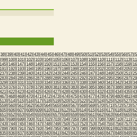
[38]
[39]
[40]
[41]
[42]
[43]
[44]
[45]
[46]
[47]
[48]
[49]
[50]
[51]
[52]
[53]
[54]
[55]
[56]
[57]
[5
]
[99]
[100]
[101]
[102]
[103]
[104]
[105]
[106]
[107]
[108]
[109]
[110]
[111]
[112]
[113]
[11
[145]
[146]
[147]
[148]
[149]
[150]
[151]
[152]
[153]
[154]
[155]
[156]
[157]
[158]
[159]
[16
[191]
[192]
[193]
[194]
[195]
[196]
[197]
[198]
[199]
[200]
[201]
[202]
[203]
[204]
[205]
[20
[237]
[238]
[239]
[240]
[241]
[242]
[243]
[244]
[245]
[246]
[247]
[248]
[249]
[250]
[251]
[25
[283]
[284]
[285]
[286]
[287]
[288]
[289]
[290]
[291]
[292]
[293]
[294]
[295]
[296]
[297]
[29
[329]
[330]
[331]
[332]
[333]
[334]
[335]
[336]
[337]
[338]
[339]
[340]
[341]
[342]
[343]
[34
[375]
[376]
[377]
[378]
[379]
[380]
[381]
[382]
[383]
[384]
[385]
[386]
[387]
[388]
[389]
[39
[421]
[422]
[423]
[424]
[425]
[426]
[427]
[428]
[429]
[430]
[431]
[432]
[433]
[434]
[435]
[43
[467]
[468]
[469]
[470]
[471]
[472]
[473]
[474]
[475]
[476]
[477]
[478]
[479]
[480]
[481]
[48
[513]
[514]
[515]
[516]
[517]
[518]
[519]
[520]
[521]
[522]
[523]
[524]
[525]
[526]
[527]
[52
[559]
[560]
[561]
[562]
[563]
[564]
[565]
[566]
[567]
[568]
[569]
[570]
[571]
[572]
[573]
[57
[605]
[606]
[607]
[608]
[609]
[610]
[611]
[612]
[613]
[614]
[615]
[616]
[617]
[618]
[619]
[62
[651]
[652]
[653]
[654]
[655]
[656]
[657]
[658]
[659]
[660]
[661]
[662]
[663]
[664]
[665]
[66
[697]
[698]
[699]
[700]
[701]
[702]
[703]
[704]
[705]
[706]
[707]
[708]
[709]
[710]
[711]
[71
[743]
[744]
[745]
[746]
[747]
[748]
[749]
[750]
[751]
[752]
[753]
[754]
[755]
[756]
[757]
[75
[789]
[790]
[791]
[792]
[793]
[794]
[795]
[796]
[797]
[798]
[799]
[800]
[801]
[802]
[803]
[80
[835]
[836]
[837]
[838]
[839]
[840]
[841]
[842]
[843]
[844]
[845]
[846]
[847]
[848]
[849]
[85