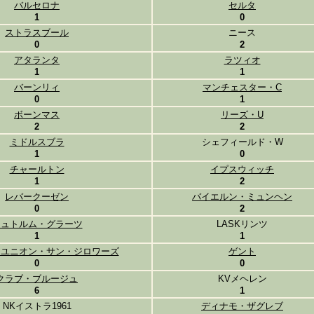
バルセロナ
セルタ
1
0
ストラスブール
ニース
0
2
アタランタ
ラツィオ
1
1
バーンリィ
マンチェスター・C
0
1
ボーンマス
リーズ・U
2
2
ミドルスブラ
シェフィールド・W
1
0
チャールトン
イプスウィッチ
1
2
レバークーゼン
バイエルン・ミュンヘン
0
2
シュトルム・グラーツ
LASKリンツ
1
1
・ユニオン・サン・ジロワーズ
ゲント
0
0
クラブ・ブルージュ
KVメヘレン
6
1
NKイストラ1961
ディナモ・ザグレブ