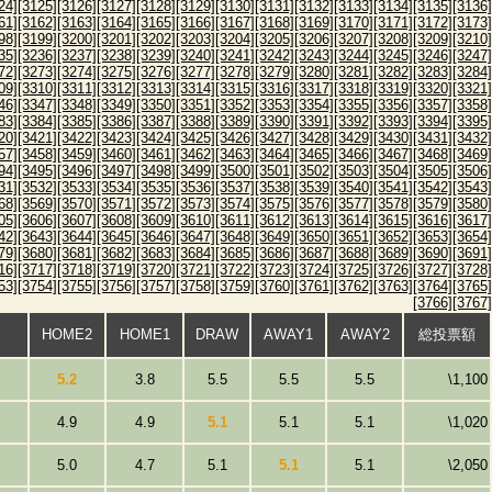
24]
[3125]
[3126]
[3127]
[3128]
[3129]
[3130]
[3131]
[3132]
[3133]
[3134]
[3135]
[3136]
61]
[3162]
[3163]
[3164]
[3165]
[3166]
[3167]
[3168]
[3169]
[3170]
[3171]
[3172]
[3173]
98]
[3199]
[3200]
[3201]
[3202]
[3203]
[3204]
[3205]
[3206]
[3207]
[3208]
[3209]
[3210]
35]
[3236]
[3237]
[3238]
[3239]
[3240]
[3241]
[3242]
[3243]
[3244]
[3245]
[3246]
[3247]
72]
[3273]
[3274]
[3275]
[3276]
[3277]
[3278]
[3279]
[3280]
[3281]
[3282]
[3283]
[3284]
09]
[3310]
[3311]
[3312]
[3313]
[3314]
[3315]
[3316]
[3317]
[3318]
[3319]
[3320]
[3321]
46]
[3347]
[3348]
[3349]
[3350]
[3351]
[3352]
[3353]
[3354]
[3355]
[3356]
[3357]
[3358]
83]
[3384]
[3385]
[3386]
[3387]
[3388]
[3389]
[3390]
[3391]
[3392]
[3393]
[3394]
[3395]
20]
[3421]
[3422]
[3423]
[3424]
[3425]
[3426]
[3427]
[3428]
[3429]
[3430]
[3431]
[3432]
57]
[3458]
[3459]
[3460]
[3461]
[3462]
[3463]
[3464]
[3465]
[3466]
[3467]
[3468]
[3469]
94]
[3495]
[3496]
[3497]
[3498]
[3499]
[3500]
[3501]
[3502]
[3503]
[3504]
[3505]
[3506]
31]
[3532]
[3533]
[3534]
[3535]
[3536]
[3537]
[3538]
[3539]
[3540]
[3541]
[3542]
[3543]
68]
[3569]
[3570]
[3571]
[3572]
[3573]
[3574]
[3575]
[3576]
[3577]
[3578]
[3579]
[3580]
05]
[3606]
[3607]
[3608]
[3609]
[3610]
[3611]
[3612]
[3613]
[3614]
[3615]
[3616]
[3617]
42]
[3643]
[3644]
[3645]
[3646]
[3647]
[3648]
[3649]
[3650]
[3651]
[3652]
[3653]
[3654]
79]
[3680]
[3681]
[3682]
[3683]
[3684]
[3685]
[3686]
[3687]
[3688]
[3689]
[3690]
[3691]
16]
[3717]
[3718]
[3719]
[3720]
[3721]
[3722]
[3723]
[3724]
[3725]
[3726]
[3727]
[3728]
53]
[3754]
[3755]
[3756]
[3757]
[3758]
[3759]
[3760]
[3761]
[3762]
[3763]
[3764]
[3765]
[3766]
[3767]
HOME2
HOME1
DRAW
AWAY1
AWAY2
総投票額
5.2
3.8
5.5
5.5
5.5
\1,100
4.9
4.9
5.1
5.1
5.1
\1,020
5.0
4.7
5.1
5.1
5.1
\2,050