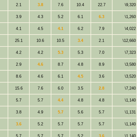
2.1
3.8
7.6
10.4
22.7
\9,320
3.9
4.3
5.2
6.1
6.3
\1,260
4.1
4.5
4.1
6.2
7.9
\4,022
25.1
10.6
10.5
3.4
2.1
\12,660
4.2
4.2
5.3
5.3
7.0
\7,323
2.9
4.6
8.7
4.8
8.9
\3,580
8.6
4.6
6.1
4.5
3.6
\3,520
15.6
7.6
6.0
3.5
2.8
\7,240
5.7
5.7
4.4
4.8
4.8
\1,140
3.8
4.9
5.7
5.6
5.7
\1,131
3.6
5.2
5.7
5.7
5.7
\1,140
5.7
5.7
5.7
5.2
3.6
\1,140