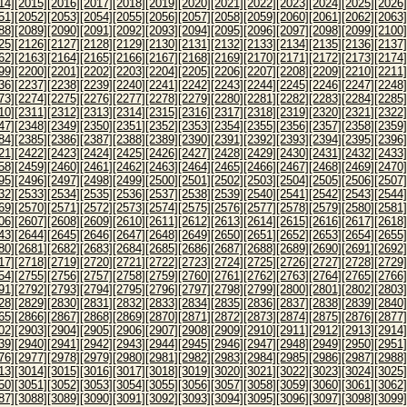
14]
[2015]
[2016]
[2017]
[2018]
[2019]
[2020]
[2021]
[2022]
[2023]
[2024]
[2025]
[2026]
51]
[2052]
[2053]
[2054]
[2055]
[2056]
[2057]
[2058]
[2059]
[2060]
[2061]
[2062]
[2063]
88]
[2089]
[2090]
[2091]
[2092]
[2093]
[2094]
[2095]
[2096]
[2097]
[2098]
[2099]
[2100]
25]
[2126]
[2127]
[2128]
[2129]
[2130]
[2131]
[2132]
[2133]
[2134]
[2135]
[2136]
[2137]
62]
[2163]
[2164]
[2165]
[2166]
[2167]
[2168]
[2169]
[2170]
[2171]
[2172]
[2173]
[2174]
99]
[2200]
[2201]
[2202]
[2203]
[2204]
[2205]
[2206]
[2207]
[2208]
[2209]
[2210]
[2211]
36]
[2237]
[2238]
[2239]
[2240]
[2241]
[2242]
[2243]
[2244]
[2245]
[2246]
[2247]
[2248]
73]
[2274]
[2275]
[2276]
[2277]
[2278]
[2279]
[2280]
[2281]
[2282]
[2283]
[2284]
[2285]
10]
[2311]
[2312]
[2313]
[2314]
[2315]
[2316]
[2317]
[2318]
[2319]
[2320]
[2321]
[2322]
47]
[2348]
[2349]
[2350]
[2351]
[2352]
[2353]
[2354]
[2355]
[2356]
[2357]
[2358]
[2359]
84]
[2385]
[2386]
[2387]
[2388]
[2389]
[2390]
[2391]
[2392]
[2393]
[2394]
[2395]
[2396]
21]
[2422]
[2423]
[2424]
[2425]
[2426]
[2427]
[2428]
[2429]
[2430]
[2431]
[2432]
[2433]
58]
[2459]
[2460]
[2461]
[2462]
[2463]
[2464]
[2465]
[2466]
[2467]
[2468]
[2469]
[2470]
95]
[2496]
[2497]
[2498]
[2499]
[2500]
[2501]
[2502]
[2503]
[2504]
[2505]
[2506]
[2507]
32]
[2533]
[2534]
[2535]
[2536]
[2537]
[2538]
[2539]
[2540]
[2541]
[2542]
[2543]
[2544]
69]
[2570]
[2571]
[2572]
[2573]
[2574]
[2575]
[2576]
[2577]
[2578]
[2579]
[2580]
[2581]
06]
[2607]
[2608]
[2609]
[2610]
[2611]
[2612]
[2613]
[2614]
[2615]
[2616]
[2617]
[2618]
43]
[2644]
[2645]
[2646]
[2647]
[2648]
[2649]
[2650]
[2651]
[2652]
[2653]
[2654]
[2655]
80]
[2681]
[2682]
[2683]
[2684]
[2685]
[2686]
[2687]
[2688]
[2689]
[2690]
[2691]
[2692]
17]
[2718]
[2719]
[2720]
[2721]
[2722]
[2723]
[2724]
[2725]
[2726]
[2727]
[2728]
[2729]
54]
[2755]
[2756]
[2757]
[2758]
[2759]
[2760]
[2761]
[2762]
[2763]
[2764]
[2765]
[2766]
91]
[2792]
[2793]
[2794]
[2795]
[2796]
[2797]
[2798]
[2799]
[2800]
[2801]
[2802]
[2803]
28]
[2829]
[2830]
[2831]
[2832]
[2833]
[2834]
[2835]
[2836]
[2837]
[2838]
[2839]
[2840]
65]
[2866]
[2867]
[2868]
[2869]
[2870]
[2871]
[2872]
[2873]
[2874]
[2875]
[2876]
[2877]
02]
[2903]
[2904]
[2905]
[2906]
[2907]
[2908]
[2909]
[2910]
[2911]
[2912]
[2913]
[2914]
39]
[2940]
[2941]
[2942]
[2943]
[2944]
[2945]
[2946]
[2947]
[2948]
[2949]
[2950]
[2951]
76]
[2977]
[2978]
[2979]
[2980]
[2981]
[2982]
[2983]
[2984]
[2985]
[2986]
[2987]
[2988]
13]
[3014]
[3015]
[3016]
[3017]
[3018]
[3019]
[3020]
[3021]
[3022]
[3023]
[3024]
[3025]
50]
[3051]
[3052]
[3053]
[3054]
[3055]
[3056]
[3057]
[3058]
[3059]
[3060]
[3061]
[3062]
87]
[3088]
[3089]
[3090]
[3091]
[3092]
[3093]
[3094]
[3095]
[3096]
[3097]
[3098]
[3099]