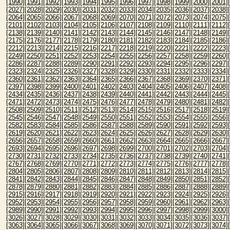
[1990]
[1991]
[1992]
[1993]
[1994]
[1995]
[1996]
[1997]
[1998]
[1999]
[2000]
[2001]
[2027]
[2028]
[2029]
[2030]
[2031]
[2032]
[2033]
[2034]
[2035]
[2036]
[2037]
[2038]
[2064]
[2065]
[2066]
[2067]
[2068]
[2069]
[2070]
[2071]
[2072]
[2073]
[2074]
[2075]
[2101]
[2102]
[2103]
[2104]
[2105]
[2106]
[2107]
[2108]
[2109]
[2110]
[2111]
[2112]
[2138]
[2139]
[2140]
[2141]
[2142]
[2143]
[2144]
[2145]
[2146]
[2147]
[2148]
[2149]
[2175]
[2176]
[2177]
[2178]
[2179]
[2180]
[2181]
[2182]
[2183]
[2184]
[2185]
[2186]
[2212]
[2213]
[2214]
[2215]
[2216]
[2217]
[2218]
[2219]
[2220]
[2221]
[2222]
[2223]
[2249]
[2250]
[2251]
[2252]
[2253]
[2254]
[2255]
[2256]
[2257]
[2258]
[2259]
[2260]
[2286]
[2287]
[2288]
[2289]
[2290]
[2291]
[2292]
[2293]
[2294]
[2295]
[2296]
[2297]
[2323]
[2324]
[2325]
[2326]
[2327]
[2328]
[2329]
[2330]
[2331]
[2332]
[2333]
[2334]
[2360]
[2361]
[2362]
[2363]
[2364]
[2365]
[2366]
[2367]
[2368]
[2369]
[2370]
[2371]
[2397]
[2398]
[2399]
[2400]
[2401]
[2402]
[2403]
[2404]
[2405]
[2406]
[2407]
[2408]
[2434]
[2435]
[2436]
[2437]
[2438]
[2439]
[2440]
[2441]
[2442]
[2443]
[2444]
[2445]
[2471]
[2472]
[2473]
[2474]
[2475]
[2476]
[2477]
[2478]
[2479]
[2480]
[2481]
[2482]
[2508]
[2509]
[2510]
[2511]
[2512]
[2513]
[2514]
[2515]
[2516]
[2517]
[2518]
[2519]
[2545]
[2546]
[2547]
[2548]
[2549]
[2550]
[2551]
[2552]
[2553]
[2554]
[2555]
[2556]
[2582]
[2583]
[2584]
[2585]
[2586]
[2587]
[2588]
[2589]
[2590]
[2591]
[2592]
[2593]
[2619]
[2620]
[2621]
[2622]
[2623]
[2624]
[2625]
[2626]
[2627]
[2628]
[2629]
[2630]
[2656]
[2657]
[2658]
[2659]
[2660]
[2661]
[2662]
[2663]
[2664]
[2665]
[2666]
[2667]
[2693]
[2694]
[2695]
[2696]
[2697]
[2698]
[2699]
[2700]
[2701]
[2702]
[2703]
[2704]
[2730]
[2731]
[2732]
[2733]
[2734]
[2735]
[2736]
[2737]
[2738]
[2739]
[2740]
[2741]
[2767]
[2768]
[2769]
[2770]
[2771]
[2772]
[2773]
[2774]
[2775]
[2776]
[2777]
[2778]
[2804]
[2805]
[2806]
[2807]
[2808]
[2809]
[2810]
[2811]
[2812]
[2813]
[2814]
[2815]
[2841]
[2842]
[2843]
[2844]
[2845]
[2846]
[2847]
[2848]
[2849]
[2850]
[2851]
[2852]
[2878]
[2879]
[2880]
[2881]
[2882]
[2883]
[2884]
[2885]
[2886]
[2887]
[2888]
[2889]
[2915]
[2916]
[2917]
[2918]
[2919]
[2920]
[2921]
[2922]
[2923]
[2924]
[2925]
[2926]
[2952]
[2953]
[2954]
[2955]
[2956]
[2957]
[2958]
[2959]
[2960]
[2961]
[2962]
[2963]
[2989]
[2990]
[2991]
[2992]
[2993]
[2994]
[2995]
[2996]
[2997]
[2998]
[2999]
[3000]
[3026]
[3027]
[3028]
[3029]
[3030]
[3031]
[3032]
[3033]
[3034]
[3035]
[3036]
[3037]
[3063]
[3064]
[3065]
[3066]
[3067]
[3068]
[3069]
[3070]
[3071]
[3072]
[3073]
[3074]