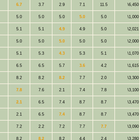
6.7
3.7
2.9
7.1
11.5
\6,450
5.0
5.0
5.0
5.0
5.0
\1,000
5.1
5.1
4.9
4.9
5.0
\2,021
5.0
5.0
5.0
5.0
5.0
\2,000
5.1
5.3
4.3
5.3
5.1
\1,070
6.5
6.5
5.7
3.6
4.2
\1,615
8.2
8.2
8.2
7.7
2.0
\3,300
7.8
7.6
2.1
7.4
7.8
\3,100
2.1
6.5
7.4
8.7
8.7
\3,470
2.1
6.5
7.4
8.7
8.7
\3,470
7.2
2.2
7.2
7.7
7.7
\3,090
8.2
8.2
8.2
4.4
2.4
\3,280