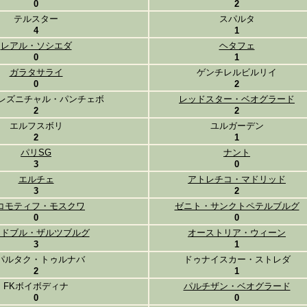
0
2
テルスター
スパルタ
4
1
レアル・ソシエダ
ヘタフェ
0
1
ガラタサライ
ゲンチレルビルリイ
0
2
ェレズニチャル・パンチェボ
レッドスター・ベオグラード
2
2
エルフスボリ
ユルガーデン
2
1
パリSG
ナント
3
0
エルチェ
アトレチコ・マドリッド
3
2
コモティフ・モスクワ
ゼニト・サンクトペテルブルグ
0
0
ッドブル・ザルツブルグ
オーストリア・ウィーン
3
1
パルタク・トゥルナバ
ドゥナイスカー・ストレダ
2
1
FKボイボディナ
パルチザン・ベオグラード
0
0