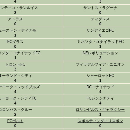
4
3
トレティコ・サンルイス
サントス・ラグーナ
2
0
アトラス
ティグレス
0
0
ューストン・ディナモ
サンディエゴFC
1
0
FCダラス
ミネソタ・ユナイテッドFC
0
1
ランタ・ユナイテッドFC
NEレボリューション
1
2
トロントFC
フィラデルフィア・ユニオン
3
3
オーランド・シティ
シャーロットFC
4
1
ーヨーク・レッドブルズ
DCユナイテッド
4
4
ューヨーク・シティFC
FCシンシナティ
4
4
コロンバス・クルー
ロサンゼルス・ギャラクシー
2
1
FCポルト
スポルティング・リスボン
0
0