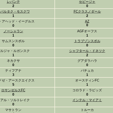
レバンテ
セビージャ
2
0
スパルタク・モスクワ
FCクラスノダール
1
2
・アヘッド・イーグルス
AZ
0
0
ノーシャラン
AGFオーフス
1
1
サムスンスポル
トラブゾンスポル
0
0
ザルジャ・ルガンスク
シャフタール・ドネツク
1
2
ネカクサ
グアダラハラ
0
0
ティフアナ
パチュカ
3
1
ノゼ・アースクエイクス
オースティンFC
5
1
ロサンゼルスFC
コロラド・ラピッズ
0
0
レアル・ソルトレイク
インテル・マイアミ
0
2
マサトラン
トルーカ