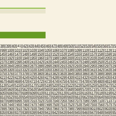
[38]
[39]
[40]
[41]
[42]
[43]
[44]
[45]
[46]
[47]
[48]
[49]
[50]
[51]
[52]
[53]
[54]
[55]
[56]
[57]
[5
]
[99]
[100]
[101]
[102]
[103]
[104]
[105]
[106]
[107]
[108]
[109]
[110]
[111]
[112]
[113]
[11
[145]
[146]
[147]
[148]
[149]
[150]
[151]
[152]
[153]
[154]
[155]
[156]
[157]
[158]
[159]
[16
[191]
[192]
[193]
[194]
[195]
[196]
[197]
[198]
[199]
[200]
[201]
[202]
[203]
[204]
[205]
[20
[237]
[238]
[239]
[240]
[241]
[242]
[243]
[244]
[245]
[246]
[247]
[248]
[249]
[250]
[251]
[25
[283]
[284]
[285]
[286]
[287]
[288]
[289]
[290]
[291]
[292]
[293]
[294]
[295]
[296]
[297]
[29
[329]
[330]
[331]
[332]
[333]
[334]
[335]
[336]
[337]
[338]
[339]
[340]
[341]
[342]
[343]
[34
[375]
[376]
[377]
[378]
[379]
[380]
[381]
[382]
[383]
[384]
[385]
[386]
[387]
[388]
[389]
[39
[421]
[422]
[423]
[424]
[425]
[426]
[427]
[428]
[429]
[430]
[431]
[432]
[433]
[434]
[435]
[43
[467]
[468]
[469]
[470]
[471]
[472]
[473]
[474]
[475]
[476]
[477]
[478]
[479]
[480]
[481]
[48
[513]
[514]
[515]
[516]
[517]
[518]
[519]
[520]
[521]
[522]
[523]
[524]
[525]
[526]
[527]
[52
[559]
[560]
[561]
[562]
[563]
[564]
[565]
[566]
[567]
[568]
[569]
[570]
[571]
[572]
[573]
[57
[605]
[606]
[607]
[608]
[609]
[610]
[611]
[612]
[613]
[614]
[615]
[616]
[617]
[618]
[619]
[62
[651]
[652]
[653]
[654]
[655]
[656]
[657]
[658]
[659]
[660]
[661]
[662]
[663]
[664]
[665]
[66
[697]
[698]
[699]
[700]
[701]
[702]
[703]
[704]
[705]
[706]
[707]
[708]
[709]
[710]
[711]
[71
[743]
[744]
[745]
[746]
[747]
[748]
[749]
[750]
[751]
[752]
[753]
[754]
[755]
[756]
[757]
[75
[789]
[790]
[791]
[792]
[793]
[794]
[795]
[796]
[797]
[798]
[799]
[800]
[801]
[802]
[803]
[80
[835]
[836]
[837]
[838]
[839]
[840]
[841]
[842]
[843]
[844]
[845]
[846]
[847]
[848]
[849]
[85