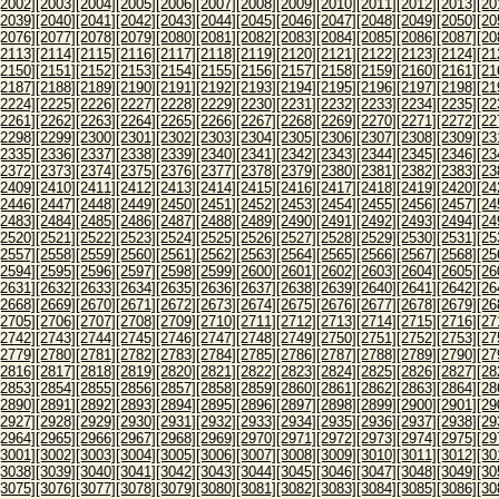
[2002]
[2003]
[2004]
[2005]
[2006]
[2007]
[2008]
[2009]
[2010]
[2011]
[2012]
[2013]
[20
[2039]
[2040]
[2041]
[2042]
[2043]
[2044]
[2045]
[2046]
[2047]
[2048]
[2049]
[2050]
[20
[2076]
[2077]
[2078]
[2079]
[2080]
[2081]
[2082]
[2083]
[2084]
[2085]
[2086]
[2087]
[20
[2113]
[2114]
[2115]
[2116]
[2117]
[2118]
[2119]
[2120]
[2121]
[2122]
[2123]
[2124]
[21
[2150]
[2151]
[2152]
[2153]
[2154]
[2155]
[2156]
[2157]
[2158]
[2159]
[2160]
[2161]
[21
[2187]
[2188]
[2189]
[2190]
[2191]
[2192]
[2193]
[2194]
[2195]
[2196]
[2197]
[2198]
[21
[2224]
[2225]
[2226]
[2227]
[2228]
[2229]
[2230]
[2231]
[2232]
[2233]
[2234]
[2235]
[22
[2261]
[2262]
[2263]
[2264]
[2265]
[2266]
[2267]
[2268]
[2269]
[2270]
[2271]
[2272]
[22
[2298]
[2299]
[2300]
[2301]
[2302]
[2303]
[2304]
[2305]
[2306]
[2307]
[2308]
[2309]
[23
[2335]
[2336]
[2337]
[2338]
[2339]
[2340]
[2341]
[2342]
[2343]
[2344]
[2345]
[2346]
[23
[2372]
[2373]
[2374]
[2375]
[2376]
[2377]
[2378]
[2379]
[2380]
[2381]
[2382]
[2383]
[23
[2409]
[2410]
[2411]
[2412]
[2413]
[2414]
[2415]
[2416]
[2417]
[2418]
[2419]
[2420]
[24
[2446]
[2447]
[2448]
[2449]
[2450]
[2451]
[2452]
[2453]
[2454]
[2455]
[2456]
[2457]
[24
[2483]
[2484]
[2485]
[2486]
[2487]
[2488]
[2489]
[2490]
[2491]
[2492]
[2493]
[2494]
[24
[2520]
[2521]
[2522]
[2523]
[2524]
[2525]
[2526]
[2527]
[2528]
[2529]
[2530]
[2531]
[25
[2557]
[2558]
[2559]
[2560]
[2561]
[2562]
[2563]
[2564]
[2565]
[2566]
[2567]
[2568]
[25
[2594]
[2595]
[2596]
[2597]
[2598]
[2599]
[2600]
[2601]
[2602]
[2603]
[2604]
[2605]
[26
[2631]
[2632]
[2633]
[2634]
[2635]
[2636]
[2637]
[2638]
[2639]
[2640]
[2641]
[2642]
[26
[2668]
[2669]
[2670]
[2671]
[2672]
[2673]
[2674]
[2675]
[2676]
[2677]
[2678]
[2679]
[26
[2705]
[2706]
[2707]
[2708]
[2709]
[2710]
[2711]
[2712]
[2713]
[2714]
[2715]
[2716]
[27
[2742]
[2743]
[2744]
[2745]
[2746]
[2747]
[2748]
[2749]
[2750]
[2751]
[2752]
[2753]
[27
[2779]
[2780]
[2781]
[2782]
[2783]
[2784]
[2785]
[2786]
[2787]
[2788]
[2789]
[2790]
[27
[2816]
[2817]
[2818]
[2819]
[2820]
[2821]
[2822]
[2823]
[2824]
[2825]
[2826]
[2827]
[28
[2853]
[2854]
[2855]
[2856]
[2857]
[2858]
[2859]
[2860]
[2861]
[2862]
[2863]
[2864]
[28
[2890]
[2891]
[2892]
[2893]
[2894]
[2895]
[2896]
[2897]
[2898]
[2899]
[2900]
[2901]
[29
[2927]
[2928]
[2929]
[2930]
[2931]
[2932]
[2933]
[2934]
[2935]
[2936]
[2937]
[2938]
[29
[2964]
[2965]
[2966]
[2967]
[2968]
[2969]
[2970]
[2971]
[2972]
[2973]
[2974]
[2975]
[29
[3001]
[3002]
[3003]
[3004]
[3005]
[3006]
[3007]
[3008]
[3009]
[3010]
[3011]
[3012]
[30
[3038]
[3039]
[3040]
[3041]
[3042]
[3043]
[3044]
[3045]
[3046]
[3047]
[3048]
[3049]
[30
[3075]
[3076]
[3077]
[3078]
[3079]
[3080]
[3081]
[3082]
[3083]
[3084]
[3085]
[3086]
[30