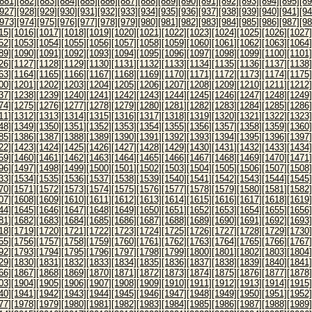
[881]
[882]
[883]
[884]
[885]
[886]
[887]
[888]
[889]
[890]
[891]
[892]
[893]
[894]
[895]
[89
[927]
[928]
[929]
[930]
[931]
[932]
[933]
[934]
[935]
[936]
[937]
[938]
[939]
[940]
[941]
[94
[973]
[974]
[975]
[976]
[977]
[978]
[979]
[980]
[981]
[982]
[983]
[984]
[985]
[986]
[987]
[98
15]
[1016]
[1017]
[1018]
[1019]
[1020]
[1021]
[1022]
[1023]
[1024]
[1025]
[1026]
[1027]
52]
[1053]
[1054]
[1055]
[1056]
[1057]
[1058]
[1059]
[1060]
[1061]
[1062]
[1063]
[1064]
89]
[1090]
[1091]
[1092]
[1093]
[1094]
[1095]
[1096]
[1097]
[1098]
[1099]
[1100]
[1101]
26]
[1127]
[1128]
[1129]
[1130]
[1131]
[1132]
[1133]
[1134]
[1135]
[1136]
[1137]
[1138]
63]
[1164]
[1165]
[1166]
[1167]
[1168]
[1169]
[1170]
[1171]
[1172]
[1173]
[1174]
[1175]
00]
[1201]
[1202]
[1203]
[1204]
[1205]
[1206]
[1207]
[1208]
[1209]
[1210]
[1211]
[1212]
37]
[1238]
[1239]
[1240]
[1241]
[1242]
[1243]
[1244]
[1245]
[1246]
[1247]
[1248]
[1249]
74]
[1275]
[1276]
[1277]
[1278]
[1279]
[1280]
[1281]
[1282]
[1283]
[1284]
[1285]
[1286]
11]
[1312]
[1313]
[1314]
[1315]
[1316]
[1317]
[1318]
[1319]
[1320]
[1321]
[1322]
[1323]
48]
[1349]
[1350]
[1351]
[1352]
[1353]
[1354]
[1355]
[1356]
[1357]
[1358]
[1359]
[1360]
85]
[1386]
[1387]
[1388]
[1389]
[1390]
[1391]
[1392]
[1393]
[1394]
[1395]
[1396]
[1397]
22]
[1423]
[1424]
[1425]
[1426]
[1427]
[1428]
[1429]
[1430]
[1431]
[1432]
[1433]
[1434]
59]
[1460]
[1461]
[1462]
[1463]
[1464]
[1465]
[1466]
[1467]
[1468]
[1469]
[1470]
[1471]
96]
[1497]
[1498]
[1499]
[1500]
[1501]
[1502]
[1503]
[1504]
[1505]
[1506]
[1507]
[1508]
33]
[1534]
[1535]
[1536]
[1537]
[1538]
[1539]
[1540]
[1541]
[1542]
[1543]
[1544]
[1545]
70]
[1571]
[1572]
[1573]
[1574]
[1575]
[1576]
[1577]
[1578]
[1579]
[1580]
[1581]
[1582]
07]
[1608]
[1609]
[1610]
[1611]
[1612]
[1613]
[1614]
[1615]
[1616]
[1617]
[1618]
[1619]
44]
[1645]
[1646]
[1647]
[1648]
[1649]
[1650]
[1651]
[1652]
[1653]
[1654]
[1655]
[1656]
81]
[1682]
[1683]
[1684]
[1685]
[1686]
[1687]
[1688]
[1689]
[1690]
[1691]
[1692]
[1693]
18]
[1719]
[1720]
[1721]
[1722]
[1723]
[1724]
[1725]
[1726]
[1727]
[1728]
[1729]
[1730]
55]
[1756]
[1757]
[1758]
[1759]
[1760]
[1761]
[1762]
[1763]
[1764]
[1765]
[1766]
[1767]
92]
[1793]
[1794]
[1795]
[1796]
[1797]
[1798]
[1799]
[1800]
[1801]
[1802]
[1803]
[1804]
29]
[1830]
[1831]
[1832]
[1833]
[1834]
[1835]
[1836]
[1837]
[1838]
[1839]
[1840]
[1841]
66]
[1867]
[1868]
[1869]
[1870]
[1871]
[1872]
[1873]
[1874]
[1875]
[1876]
[1877]
[1878]
03]
[1904]
[1905]
[1906]
[1907]
[1908]
[1909]
[1910]
[1911]
[1912]
[1913]
[1914]
[1915]
40]
[1941]
[1942]
[1943]
[1944]
[1945]
[1946]
[1947]
[1948]
[1949]
[1950]
[1951]
[1952]
77]
[1978]
[1979]
[1980]
[1981]
[1982]
[1983]
[1984]
[1985]
[1986]
[1987]
[1988]
[1989]