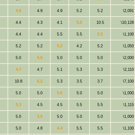
4.9
4.9
4.9
5.2
5.2
\2,091
4.4
4.3
4.1
5.0
10.5
\10,128
4.4
4.4
5.5
5.5
5.5
\1,100
5.2
5.2
5.2
4.2
5.2
\1,050
5.0
5.0
5.0
5.0
5.0
\2,000
4.7
4.7
5.1
5.3
5.3
\2,110
10.8
6.2
5.3
3.5
3.7
\7,100
5.0
5.0
5.0
5.0
5.0
\1,000
5.3
4.5
4.5
5.5
5.5
\1,115
5.0
5.0
5.0
5.0
5.0
\1,000
5.0
4.8
4.4
5.5
5.5
\1,100