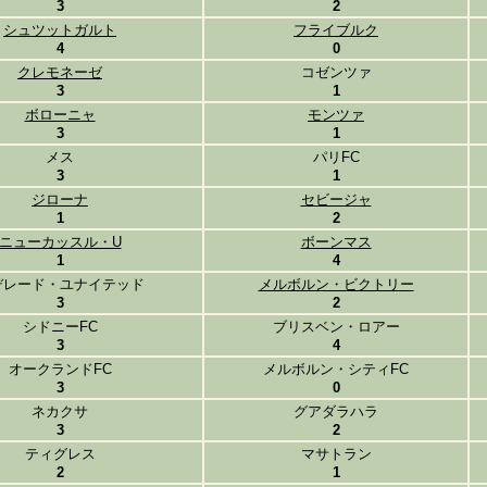
3
2
シュツットガルト
フライブルク
4
0
クレモネーゼ
コゼンツァ
3
1
ボローニャ
モンツァ
3
1
メス
パリFC
3
1
ジローナ
セビージャ
1
2
ニューカッスル・U
ボーンマス
1
4
デレード・ユナイテッド
メルボルン・ビクトリー
3
2
シドニーFC
ブリスベン・ロアー
3
4
オークランドFC
メルボルン・シティFC
3
0
ネカクサ
グアダラハラ
3
2
ティグレス
マサトラン
2
1