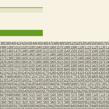
[38]
[39]
[40]
[41]
[42]
[43]
[44]
[45]
[46]
[47]
[48]
[49]
[50]
[51]
[52]
[53]
[54]
[55]
[56]
[57]
[5
]
[99]
[100]
[101]
[102]
[103]
[104]
[105]
[106]
[107]
[108]
[109]
[110]
[111]
[112]
[113]
[11
[145]
[146]
[147]
[148]
[149]
[150]
[151]
[152]
[153]
[154]
[155]
[156]
[157]
[158]
[159]
[16
[191]
[192]
[193]
[194]
[195]
[196]
[197]
[198]
[199]
[200]
[201]
[202]
[203]
[204]
[205]
[20
[237]
[238]
[239]
[240]
[241]
[242]
[243]
[244]
[245]
[246]
[247]
[248]
[249]
[250]
[251]
[25
[283]
[284]
[285]
[286]
[287]
[288]
[289]
[290]
[291]
[292]
[293]
[294]
[295]
[296]
[297]
[29
[329]
[330]
[331]
[332]
[333]
[334]
[335]
[336]
[337]
[338]
[339]
[340]
[341]
[342]
[343]
[34
[375]
[376]
[377]
[378]
[379]
[380]
[381]
[382]
[383]
[384]
[385]
[386]
[387]
[388]
[389]
[39
[421]
[422]
[423]
[424]
[425]
[426]
[427]
[428]
[429]
[430]
[431]
[432]
[433]
[434]
[435]
[43
[467]
[468]
[469]
[470]
[471]
[472]
[473]
[474]
[475]
[476]
[477]
[478]
[479]
[480]
[481]
[48
[513]
[514]
[515]
[516]
[517]
[518]
[519]
[520]
[521]
[522]
[523]
[524]
[525]
[526]
[527]
[52
[559]
[560]
[561]
[562]
[563]
[564]
[565]
[566]
[567]
[568]
[569]
[570]
[571]
[572]
[573]
[57
[605]
[606]
[607]
[608]
[609]
[610]
[611]
[612]
[613]
[614]
[615]
[616]
[617]
[618]
[619]
[62
[651]
[652]
[653]
[654]
[655]
[656]
[657]
[658]
[659]
[660]
[661]
[662]
[663]
[664]
[665]
[66
[697]
[698]
[699]
[700]
[701]
[702]
[703]
[704]
[705]
[706]
[707]
[708]
[709]
[710]
[711]
[71
[743]
[744]
[745]
[746]
[747]
[748]
[749]
[750]
[751]
[752]
[753]
[754]
[755]
[756]
[757]
[75
[789]
[790]
[791]
[792]
[793]
[794]
[795]
[796]
[797]
[798]
[799]
[800]
[801]
[802]
[803]
[80
[835]
[836]
[837]
[838]
[839]
[840]
[841]
[842]
[843]
[844]
[845]
[846]
[847]
[848]
[849]
[85