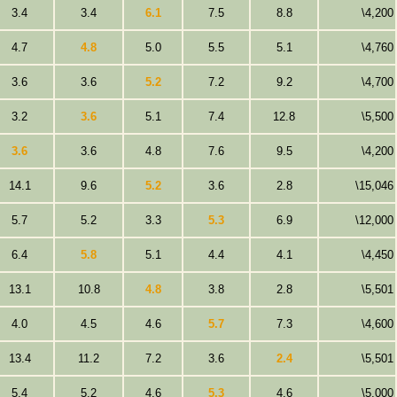
3.4
3.4
6.1
7.5
8.8
\4,200
4.7
4.8
5.0
5.5
5.1
\4,760
3.6
3.6
5.2
7.2
9.2
\4,700
3.2
3.6
5.1
7.4
12.8
\5,500
3.6
3.6
4.8
7.6
9.5
\4,200
14.1
9.6
5.2
3.6
2.8
\15,046
5.7
5.2
3.3
5.3
6.9
\12,000
6.4
5.8
5.1
4.4
4.1
\4,450
13.1
10.8
4.8
3.8
2.8
\5,501
4.0
4.5
4.6
5.7
7.3
\4,600
13.4
11.2
7.2
3.6
2.4
\5,501
5.4
5.2
4.6
5.3
4.6
\5,000