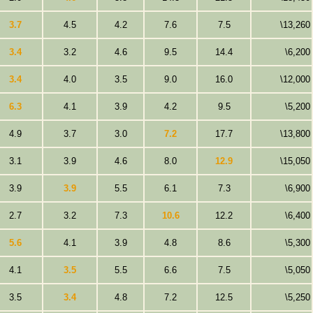
3.7
4.5
4.2
7.6
7.5
\13,260
3.4
3.2
4.6
9.5
14.4
\6,200
3.4
4.0
3.5
9.0
16.0
\12,000
6.3
4.1
3.9
4.2
9.5
\5,200
4.9
3.7
3.0
7.2
17.7
\13,800
3.1
3.9
4.6
8.0
12.9
\15,050
3.9
3.9
5.5
6.1
7.3
\6,900
2.7
3.2
7.3
10.6
12.2
\6,400
5.6
4.1
3.9
4.8
8.6
\5,300
4.1
3.5
5.5
6.6
7.5
\5,050
3.5
3.4
4.8
7.2
12.5
\5,250