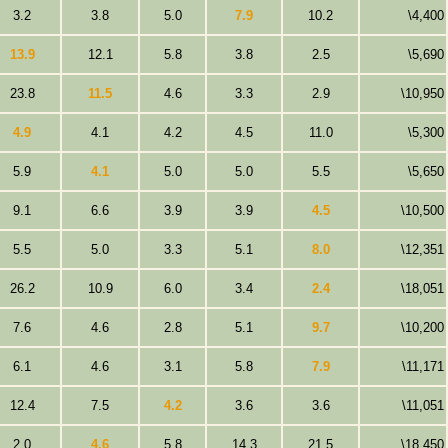
3.2
3.8
5.0
7.9
10.2
\4,400
13.9
12.1
5.8
3.8
2.5
\5,690
23.8
11.5
4.6
3.3
2.9
\10,950
4.9
4.1
4.2
4.5
11.0
\5,300
5.9
4.1
5.0
5.0
5.5
\5,650
9.1
6.6
3.9
3.9
4.5
\10,500
5.5
5.0
3.3
5.1
8.0
\12,351
26.2
10.9
6.0
3.4
2.4
\18,051
7.6
4.6
2.8
5.1
9.7
\10,200
6.1
4.6
3.1
5.8
7.9
\11,171
12.4
7.5
4.2
3.6
3.6
\11,051
2.0
4.6
5.8
14.3
21.5
\18,450