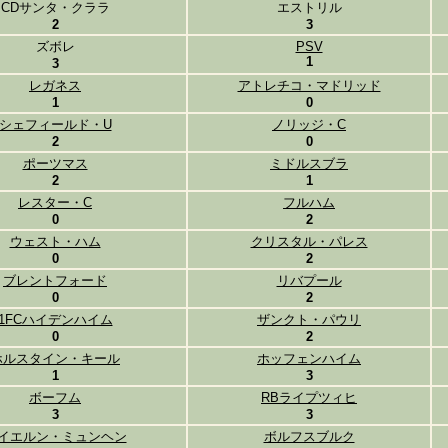
CDサンタ・クララ
エストリル
2
3
ズボレ
PSV
1
3
レガネス
アトレチコ・マドリッド
1
0
シェフィールド・U
ノリッジ・C
2
0
ポーツマス
ミドルスブラ
2
1
レスター・C
フルハム
0
2
ウェスト・ハム
クリスタル・パレス
0
2
ブレントフォード
リバプール
0
2
1FCハイデンハイム
ザンクト・パウリ
0
2
ホルスタイン・キール
ホッフェンハイム
1
3
ボーフム
RBライプツィヒ
3
3
イエルン・ミュンヘン
ボルフスブルク