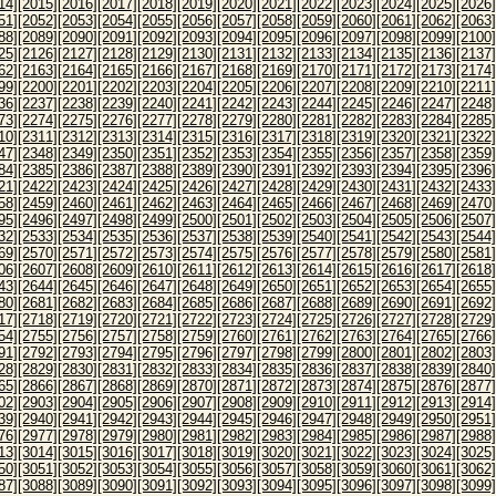
14]
[2015]
[2016]
[2017]
[2018]
[2019]
[2020]
[2021]
[2022]
[2023]
[2024]
[2025]
[2026]
51]
[2052]
[2053]
[2054]
[2055]
[2056]
[2057]
[2058]
[2059]
[2060]
[2061]
[2062]
[2063]
88]
[2089]
[2090]
[2091]
[2092]
[2093]
[2094]
[2095]
[2096]
[2097]
[2098]
[2099]
[2100]
25]
[2126]
[2127]
[2128]
[2129]
[2130]
[2131]
[2132]
[2133]
[2134]
[2135]
[2136]
[2137]
62]
[2163]
[2164]
[2165]
[2166]
[2167]
[2168]
[2169]
[2170]
[2171]
[2172]
[2173]
[2174]
99]
[2200]
[2201]
[2202]
[2203]
[2204]
[2205]
[2206]
[2207]
[2208]
[2209]
[2210]
[2211]
36]
[2237]
[2238]
[2239]
[2240]
[2241]
[2242]
[2243]
[2244]
[2245]
[2246]
[2247]
[2248]
73]
[2274]
[2275]
[2276]
[2277]
[2278]
[2279]
[2280]
[2281]
[2282]
[2283]
[2284]
[2285]
10]
[2311]
[2312]
[2313]
[2314]
[2315]
[2316]
[2317]
[2318]
[2319]
[2320]
[2321]
[2322]
47]
[2348]
[2349]
[2350]
[2351]
[2352]
[2353]
[2354]
[2355]
[2356]
[2357]
[2358]
[2359]
84]
[2385]
[2386]
[2387]
[2388]
[2389]
[2390]
[2391]
[2392]
[2393]
[2394]
[2395]
[2396]
21]
[2422]
[2423]
[2424]
[2425]
[2426]
[2427]
[2428]
[2429]
[2430]
[2431]
[2432]
[2433]
58]
[2459]
[2460]
[2461]
[2462]
[2463]
[2464]
[2465]
[2466]
[2467]
[2468]
[2469]
[2470]
95]
[2496]
[2497]
[2498]
[2499]
[2500]
[2501]
[2502]
[2503]
[2504]
[2505]
[2506]
[2507]
32]
[2533]
[2534]
[2535]
[2536]
[2537]
[2538]
[2539]
[2540]
[2541]
[2542]
[2543]
[2544]
69]
[2570]
[2571]
[2572]
[2573]
[2574]
[2575]
[2576]
[2577]
[2578]
[2579]
[2580]
[2581]
06]
[2607]
[2608]
[2609]
[2610]
[2611]
[2612]
[2613]
[2614]
[2615]
[2616]
[2617]
[2618]
43]
[2644]
[2645]
[2646]
[2647]
[2648]
[2649]
[2650]
[2651]
[2652]
[2653]
[2654]
[2655]
80]
[2681]
[2682]
[2683]
[2684]
[2685]
[2686]
[2687]
[2688]
[2689]
[2690]
[2691]
[2692]
17]
[2718]
[2719]
[2720]
[2721]
[2722]
[2723]
[2724]
[2725]
[2726]
[2727]
[2728]
[2729]
54]
[2755]
[2756]
[2757]
[2758]
[2759]
[2760]
[2761]
[2762]
[2763]
[2764]
[2765]
[2766]
91]
[2792]
[2793]
[2794]
[2795]
[2796]
[2797]
[2798]
[2799]
[2800]
[2801]
[2802]
[2803]
28]
[2829]
[2830]
[2831]
[2832]
[2833]
[2834]
[2835]
[2836]
[2837]
[2838]
[2839]
[2840]
65]
[2866]
[2867]
[2868]
[2869]
[2870]
[2871]
[2872]
[2873]
[2874]
[2875]
[2876]
[2877]
02]
[2903]
[2904]
[2905]
[2906]
[2907]
[2908]
[2909]
[2910]
[2911]
[2912]
[2913]
[2914]
39]
[2940]
[2941]
[2942]
[2943]
[2944]
[2945]
[2946]
[2947]
[2948]
[2949]
[2950]
[2951]
76]
[2977]
[2978]
[2979]
[2980]
[2981]
[2982]
[2983]
[2984]
[2985]
[2986]
[2987]
[2988]
13]
[3014]
[3015]
[3016]
[3017]
[3018]
[3019]
[3020]
[3021]
[3022]
[3023]
[3024]
[3025]
50]
[3051]
[3052]
[3053]
[3054]
[3055]
[3056]
[3057]
[3058]
[3059]
[3060]
[3061]
[3062]
87]
[3088]
[3089]
[3090]
[3091]
[3092]
[3093]
[3094]
[3095]
[3096]
[3097]
[3098]
[3099]