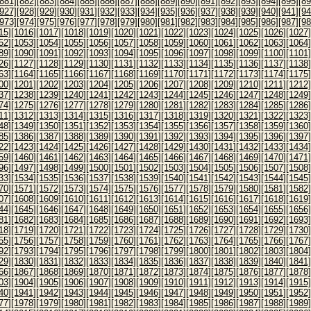
[881]
[882]
[883]
[884]
[885]
[886]
[887]
[888]
[889]
[890]
[891]
[892]
[893]
[894]
[895]
[89
[927]
[928]
[929]
[930]
[931]
[932]
[933]
[934]
[935]
[936]
[937]
[938]
[939]
[940]
[941]
[94
[973]
[974]
[975]
[976]
[977]
[978]
[979]
[980]
[981]
[982]
[983]
[984]
[985]
[986]
[987]
[98
15]
[1016]
[1017]
[1018]
[1019]
[1020]
[1021]
[1022]
[1023]
[1024]
[1025]
[1026]
[1027]
52]
[1053]
[1054]
[1055]
[1056]
[1057]
[1058]
[1059]
[1060]
[1061]
[1062]
[1063]
[1064]
89]
[1090]
[1091]
[1092]
[1093]
[1094]
[1095]
[1096]
[1097]
[1098]
[1099]
[1100]
[1101]
26]
[1127]
[1128]
[1129]
[1130]
[1131]
[1132]
[1133]
[1134]
[1135]
[1136]
[1137]
[1138]
63]
[1164]
[1165]
[1166]
[1167]
[1168]
[1169]
[1170]
[1171]
[1172]
[1173]
[1174]
[1175]
00]
[1201]
[1202]
[1203]
[1204]
[1205]
[1206]
[1207]
[1208]
[1209]
[1210]
[1211]
[1212]
37]
[1238]
[1239]
[1240]
[1241]
[1242]
[1243]
[1244]
[1245]
[1246]
[1247]
[1248]
[1249]
74]
[1275]
[1276]
[1277]
[1278]
[1279]
[1280]
[1281]
[1282]
[1283]
[1284]
[1285]
[1286]
11]
[1312]
[1313]
[1314]
[1315]
[1316]
[1317]
[1318]
[1319]
[1320]
[1321]
[1322]
[1323]
48]
[1349]
[1350]
[1351]
[1352]
[1353]
[1354]
[1355]
[1356]
[1357]
[1358]
[1359]
[1360]
85]
[1386]
[1387]
[1388]
[1389]
[1390]
[1391]
[1392]
[1393]
[1394]
[1395]
[1396]
[1397]
22]
[1423]
[1424]
[1425]
[1426]
[1427]
[1428]
[1429]
[1430]
[1431]
[1432]
[1433]
[1434]
59]
[1460]
[1461]
[1462]
[1463]
[1464]
[1465]
[1466]
[1467]
[1468]
[1469]
[1470]
[1471]
96]
[1497]
[1498]
[1499]
[1500]
[1501]
[1502]
[1503]
[1504]
[1505]
[1506]
[1507]
[1508]
33]
[1534]
[1535]
[1536]
[1537]
[1538]
[1539]
[1540]
[1541]
[1542]
[1543]
[1544]
[1545]
70]
[1571]
[1572]
[1573]
[1574]
[1575]
[1576]
[1577]
[1578]
[1579]
[1580]
[1581]
[1582]
07]
[1608]
[1609]
[1610]
[1611]
[1612]
[1613]
[1614]
[1615]
[1616]
[1617]
[1618]
[1619]
44]
[1645]
[1646]
[1647]
[1648]
[1649]
[1650]
[1651]
[1652]
[1653]
[1654]
[1655]
[1656]
81]
[1682]
[1683]
[1684]
[1685]
[1686]
[1687]
[1688]
[1689]
[1690]
[1691]
[1692]
[1693]
18]
[1719]
[1720]
[1721]
[1722]
[1723]
[1724]
[1725]
[1726]
[1727]
[1728]
[1729]
[1730]
55]
[1756]
[1757]
[1758]
[1759]
[1760]
[1761]
[1762]
[1763]
[1764]
[1765]
[1766]
[1767]
92]
[1793]
[1794]
[1795]
[1796]
[1797]
[1798]
[1799]
[1800]
[1801]
[1802]
[1803]
[1804]
29]
[1830]
[1831]
[1832]
[1833]
[1834]
[1835]
[1836]
[1837]
[1838]
[1839]
[1840]
[1841]
66]
[1867]
[1868]
[1869]
[1870]
[1871]
[1872]
[1873]
[1874]
[1875]
[1876]
[1877]
[1878]
03]
[1904]
[1905]
[1906]
[1907]
[1908]
[1909]
[1910]
[1911]
[1912]
[1913]
[1914]
[1915]
40]
[1941]
[1942]
[1943]
[1944]
[1945]
[1946]
[1947]
[1948]
[1949]
[1950]
[1951]
[1952]
77]
[1978]
[1979]
[1980]
[1981]
[1982]
[1983]
[1984]
[1985]
[1986]
[1987]
[1988]
[1989]