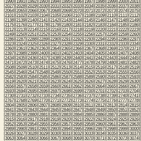
[1990]
[1991]
[1992]
[1993]
[1994]
[1995]
[1996]
[1997]
[1998]
[1999]
[2000]
[2001]
[2027]
[2028]
[2029]
[2030]
[2031]
[2032]
[2033]
[2034]
[2035]
[2036]
[2037]
[2038]
[2064]
[2065]
[2066]
[2067]
[2068]
[2069]
[2070]
[2071]
[2072]
[2073]
[2074]
[2075]
[2101]
[2102]
[2103]
[2104]
[2105]
[2106]
[2107]
[2108]
[2109]
[2110]
[2111]
[2112]
[2138]
[2139]
[2140]
[2141]
[2142]
[2143]
[2144]
[2145]
[2146]
[2147]
[2148]
[2149]
[2175]
[2176]
[2177]
[2178]
[2179]
[2180]
[2181]
[2182]
[2183]
[2184]
[2185]
[2186]
[2212]
[2213]
[2214]
[2215]
[2216]
[2217]
[2218]
[2219]
[2220]
[2221]
[2222]
[2223]
[2249]
[2250]
[2251]
[2252]
[2253]
[2254]
[2255]
[2256]
[2257]
[2258]
[2259]
[2260]
[2286]
[2287]
[2288]
[2289]
[2290]
[2291]
[2292]
[2293]
[2294]
[2295]
[2296]
[2297]
[2323]
[2324]
[2325]
[2326]
[2327]
[2328]
[2329]
[2330]
[2331]
[2332]
[2333]
[2334]
[2360]
[2361]
[2362]
[2363]
[2364]
[2365]
[2366]
[2367]
[2368]
[2369]
[2370]
[2371]
[2397]
[2398]
[2399]
[2400]
[2401]
[2402]
[2403]
[2404]
[2405]
[2406]
[2407]
[2408]
[2434]
[2435]
[2436]
[2437]
[2438]
[2439]
[2440]
[2441]
[2442]
[2443]
[2444]
[2445]
[2471]
[2472]
[2473]
[2474]
[2475]
[2476]
[2477]
[2478]
[2479]
[2480]
[2481]
[2482]
[2508]
[2509]
[2510]
[2511]
[2512]
[2513]
[2514]
[2515]
[2516]
[2517]
[2518]
[2519]
[2545]
[2546]
[2547]
[2548]
[2549]
[2550]
[2551]
[2552]
[2553]
[2554]
[2555]
[2556]
[2582]
[2583]
[2584]
[2585]
[2586]
[2587]
[2588]
[2589]
[2590]
[2591]
[2592]
[2593]
[2619]
[2620]
[2621]
[2622]
[2623]
[2624]
[2625]
[2626]
[2627]
[2628]
[2629]
[2630]
[2656]
[2657]
[2658]
[2659]
[2660]
[2661]
[2662]
[2663]
[2664]
[2665]
[2666]
[2667]
[2693]
[2694]
[2695]
[2696]
[2697]
[2698]
[2699]
[2700]
[2701]
[2702]
[2703]
[2704]
[2730]
[2731]
[2732]
[2733]
[2734]
[2735]
[2736]
[2737]
[2738]
[2739]
[2740]
[2741]
[2767]
[2768]
[2769]
[2770]
[2771]
[2772]
[2773]
[2774]
[2775]
[2776]
[2777]
[2778]
[2804]
[2805]
[2806]
[2807]
[2808]
[2809]
[2810]
[2811]
[2812]
[2813]
[2814]
[2815]
[2841]
[2842]
[2843]
[2844]
[2845]
[2846]
[2847]
[2848]
[2849]
[2850]
[2851]
[2852]
[2878]
[2879]
[2880]
[2881]
[2882]
[2883]
[2884]
[2885]
[2886]
[2887]
[2888]
[2889]
[2915]
[2916]
[2917]
[2918]
[2919]
[2920]
[2921]
[2922]
[2923]
[2924]
[2925]
[2926]
[2952]
[2953]
[2954]
[2955]
[2956]
[2957]
[2958]
[2959]
[2960]
[2961]
[2962]
[2963]
[2989]
[2990]
[2991]
[2992]
[2993]
[2994]
[2995]
[2996]
[2997]
[2998]
[2999]
[3000]
[3026]
[3027]
[3028]
[3029]
[3030]
[3031]
[3032]
[3033]
[3034]
[3035]
[3036]
[3037]
[3063]
[3064]
[3065]
[3066]
[3067]
[3068]
[3069]
[3070]
[3071]
[3072]
[3073]
[3074]