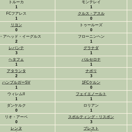
トルーカ
モンテレイ
1
1
FCフアレス
クルス・アスル
1
0
リヨン
トゥールーズ
0
0
・アヘッド・イーグルス
フローニンヘン
2
1
レバンテ
グラナダ
3
1
ヘタフェ
バルセロナ
1
1
アタランタ
ナポリ
2
3
ハンブルガーSV
1FCケルン
1
0
ウィレムII
フェイエノールト
1
1
ダンケルク
ロリアン
0
1
リオ・アーベ
スポルティング・リスボン
0
3
レンヌ
ブレスト