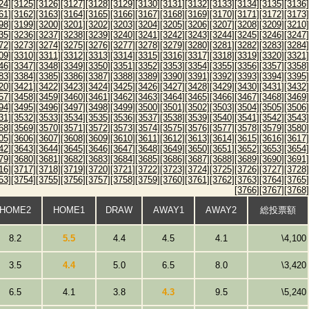
24]
[3125]
[3126]
[3127]
[3128]
[3129]
[3130]
[3131]
[3132]
[3133]
[3134]
[3135]
[3136]
61]
[3162]
[3163]
[3164]
[3165]
[3166]
[3167]
[3168]
[3169]
[3170]
[3171]
[3172]
[3173]
98]
[3199]
[3200]
[3201]
[3202]
[3203]
[3204]
[3205]
[3206]
[3207]
[3208]
[3209]
[3210]
35]
[3236]
[3237]
[3238]
[3239]
[3240]
[3241]
[3242]
[3243]
[3244]
[3245]
[3246]
[3247]
72]
[3273]
[3274]
[3275]
[3276]
[3277]
[3278]
[3279]
[3280]
[3281]
[3282]
[3283]
[3284]
09]
[3310]
[3311]
[3312]
[3313]
[3314]
[3315]
[3316]
[3317]
[3318]
[3319]
[3320]
[3321]
46]
[3347]
[3348]
[3349]
[3350]
[3351]
[3352]
[3353]
[3354]
[3355]
[3356]
[3357]
[3358]
83]
[3384]
[3385]
[3386]
[3387]
[3388]
[3389]
[3390]
[3391]
[3392]
[3393]
[3394]
[3395]
20]
[3421]
[3422]
[3423]
[3424]
[3425]
[3426]
[3427]
[3428]
[3429]
[3430]
[3431]
[3432]
57]
[3458]
[3459]
[3460]
[3461]
[3462]
[3463]
[3464]
[3465]
[3466]
[3467]
[3468]
[3469]
94]
[3495]
[3496]
[3497]
[3498]
[3499]
[3500]
[3501]
[3502]
[3503]
[3504]
[3505]
[3506]
31]
[3532]
[3533]
[3534]
[3535]
[3536]
[3537]
[3538]
[3539]
[3540]
[3541]
[3542]
[3543]
68]
[3569]
[3570]
[3571]
[3572]
[3573]
[3574]
[3575]
[3576]
[3577]
[3578]
[3579]
[3580]
05]
[3606]
[3607]
[3608]
[3609]
[3610]
[3611]
[3612]
[3613]
[3614]
[3615]
[3616]
[3617]
42]
[3643]
[3644]
[3645]
[3646]
[3647]
[3648]
[3649]
[3650]
[3651]
[3652]
[3653]
[3654]
79]
[3680]
[3681]
[3682]
[3683]
[3684]
[3685]
[3686]
[3687]
[3688]
[3689]
[3690]
[3691]
16]
[3717]
[3718]
[3719]
[3720]
[3721]
[3722]
[3723]
[3724]
[3725]
[3726]
[3727]
[3728]
53]
[3754]
[3755]
[3756]
[3757]
[3758]
[3759]
[3760]
[3761]
[3762]
[3763]
[3764]
[3765]
[3766]
[3767]
[3768]
HOME2
HOME1
DRAW
AWAY1
AWAY2
総投票額
8.2
5.5
4.4
4.5
4.1
\4,100
3.5
4.4
5.0
6.5
8.0
\3,420
6.5
4.1
3.8
4.3
9.5
\5,240