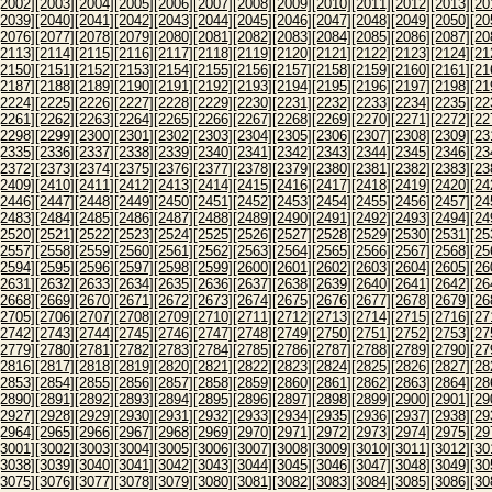
[2002]
[2003]
[2004]
[2005]
[2006]
[2007]
[2008]
[2009]
[2010]
[2011]
[2012]
[2013]
[20
[2039]
[2040]
[2041]
[2042]
[2043]
[2044]
[2045]
[2046]
[2047]
[2048]
[2049]
[2050]
[20
[2076]
[2077]
[2078]
[2079]
[2080]
[2081]
[2082]
[2083]
[2084]
[2085]
[2086]
[2087]
[20
[2113]
[2114]
[2115]
[2116]
[2117]
[2118]
[2119]
[2120]
[2121]
[2122]
[2123]
[2124]
[21
[2150]
[2151]
[2152]
[2153]
[2154]
[2155]
[2156]
[2157]
[2158]
[2159]
[2160]
[2161]
[21
[2187]
[2188]
[2189]
[2190]
[2191]
[2192]
[2193]
[2194]
[2195]
[2196]
[2197]
[2198]
[21
[2224]
[2225]
[2226]
[2227]
[2228]
[2229]
[2230]
[2231]
[2232]
[2233]
[2234]
[2235]
[22
[2261]
[2262]
[2263]
[2264]
[2265]
[2266]
[2267]
[2268]
[2269]
[2270]
[2271]
[2272]
[22
[2298]
[2299]
[2300]
[2301]
[2302]
[2303]
[2304]
[2305]
[2306]
[2307]
[2308]
[2309]
[23
[2335]
[2336]
[2337]
[2338]
[2339]
[2340]
[2341]
[2342]
[2343]
[2344]
[2345]
[2346]
[23
[2372]
[2373]
[2374]
[2375]
[2376]
[2377]
[2378]
[2379]
[2380]
[2381]
[2382]
[2383]
[23
[2409]
[2410]
[2411]
[2412]
[2413]
[2414]
[2415]
[2416]
[2417]
[2418]
[2419]
[2420]
[24
[2446]
[2447]
[2448]
[2449]
[2450]
[2451]
[2452]
[2453]
[2454]
[2455]
[2456]
[2457]
[24
[2483]
[2484]
[2485]
[2486]
[2487]
[2488]
[2489]
[2490]
[2491]
[2492]
[2493]
[2494]
[24
[2520]
[2521]
[2522]
[2523]
[2524]
[2525]
[2526]
[2527]
[2528]
[2529]
[2530]
[2531]
[25
[2557]
[2558]
[2559]
[2560]
[2561]
[2562]
[2563]
[2564]
[2565]
[2566]
[2567]
[2568]
[25
[2594]
[2595]
[2596]
[2597]
[2598]
[2599]
[2600]
[2601]
[2602]
[2603]
[2604]
[2605]
[26
[2631]
[2632]
[2633]
[2634]
[2635]
[2636]
[2637]
[2638]
[2639]
[2640]
[2641]
[2642]
[26
[2668]
[2669]
[2670]
[2671]
[2672]
[2673]
[2674]
[2675]
[2676]
[2677]
[2678]
[2679]
[26
[2705]
[2706]
[2707]
[2708]
[2709]
[2710]
[2711]
[2712]
[2713]
[2714]
[2715]
[2716]
[27
[2742]
[2743]
[2744]
[2745]
[2746]
[2747]
[2748]
[2749]
[2750]
[2751]
[2752]
[2753]
[27
[2779]
[2780]
[2781]
[2782]
[2783]
[2784]
[2785]
[2786]
[2787]
[2788]
[2789]
[2790]
[27
[2816]
[2817]
[2818]
[2819]
[2820]
[2821]
[2822]
[2823]
[2824]
[2825]
[2826]
[2827]
[28
[2853]
[2854]
[2855]
[2856]
[2857]
[2858]
[2859]
[2860]
[2861]
[2862]
[2863]
[2864]
[28
[2890]
[2891]
[2892]
[2893]
[2894]
[2895]
[2896]
[2897]
[2898]
[2899]
[2900]
[2901]
[29
[2927]
[2928]
[2929]
[2930]
[2931]
[2932]
[2933]
[2934]
[2935]
[2936]
[2937]
[2938]
[29
[2964]
[2965]
[2966]
[2967]
[2968]
[2969]
[2970]
[2971]
[2972]
[2973]
[2974]
[2975]
[29
[3001]
[3002]
[3003]
[3004]
[3005]
[3006]
[3007]
[3008]
[3009]
[3010]
[3011]
[3012]
[30
[3038]
[3039]
[3040]
[3041]
[3042]
[3043]
[3044]
[3045]
[3046]
[3047]
[3048]
[3049]
[30
[3075]
[3076]
[3077]
[3078]
[3079]
[3080]
[3081]
[3082]
[3083]
[3084]
[3085]
[3086]
[30