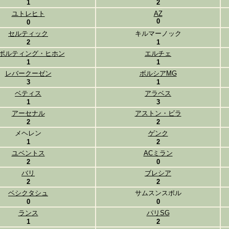
1
2
ユトレヒト
AZ
0
0
セルティック
キルマーノック
2
1
ポルティング・ヒホン
エルチェ
1
1
レバークーゼン
ボルシアMG
3
1
ベティス
アラベス
1
3
アーセナル
アストン・ビラ
2
2
メヘレン
ゲンク
1
2
ユベントス
ACミラン
2
0
バリ
ブレシア
2
2
ベシクタシュ
サムスンスポル
0
0
ランス
パリSG
1
2