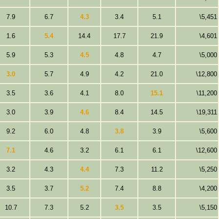
7.9
6.7
4.3
3.4
5.1
\5,451
1.6
5.4
14.4
17.7
21.9
\4,601
5.9
5.3
4.5
4.8
4.7
\5,000
3.0
5.7
4.9
4.2
21.0
\12,800
3.5
3.6
4.1
8.0
15.1
\11,200
3.0
3.9
4.6
8.4
14.5
\19,311
9.2
6.0
4.8
3.8
3.9
\5,600
7.1
4.6
3.2
6.1
6.1
\12,600
3.2
4.3
4.4
7.3
11.2
\5,250
3.5
3.7
5.2
7.4
8.8
\4,200
10.7
7.3
5.2
3.5
3.5
\5,150