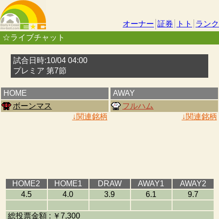
オーナー
証券
トト
ランク
☆ライブチャット
試合日時:10/04 04:00
プレミア 第7節
HOME
AWAY
ボーンマス
フルハム
↓関連銘柄
↓関連銘柄
HOME2
HOME1
DRAW
AWAY1
AWAY2
4.5
4.0
3.9
6.1
9.7
総投票金額 : ￥7,300