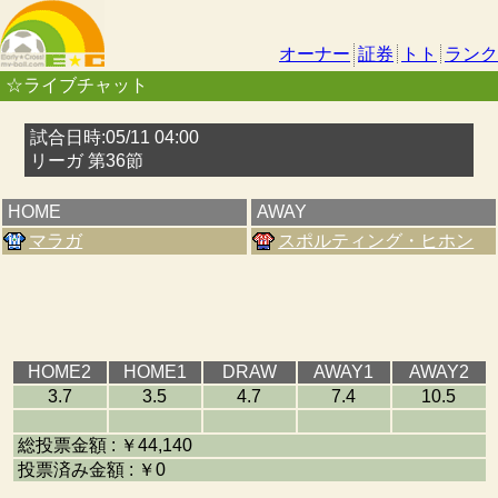
オーナー
証券
トト
ランク
☆ライブチャット
試合日時:05/11 04:00
リーガ 第36節
HOME
AWAY
マラガ
スポルティング・ヒホン
HOME2
HOME1
DRAW
AWAY1
AWAY2
3.7
3.5
4.7
7.4
10.5
総投票金額 : ￥44,140
投票済み金額 : ￥0