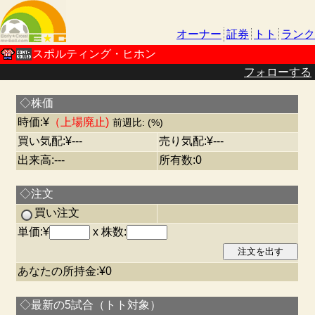
オーナー
証券
トト
ランク
スポルティング・ヒホン
フォローする
◇株価
時価:¥
（上場廃止)
前週比: (%)
買い気配:¥---
売り気配:¥---
出来高:---
所有数:0
◇注文
買い注文
単価:¥
x 株数:
あなたの所持金:¥0
◇最新の5試合（トト対象）