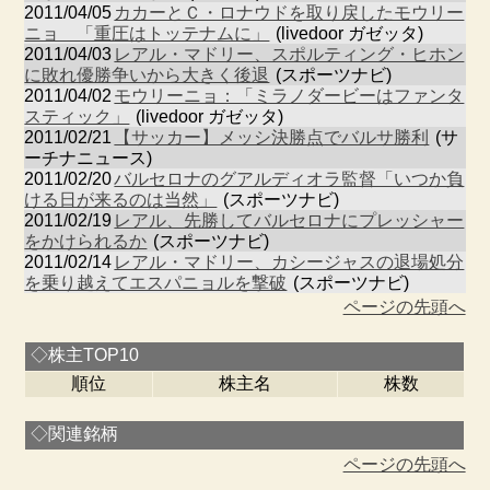
2011/04/05
カカーとＣ・ロナウドを取り戻したモウリー
ニョ 「重圧はトッテナムに」
(livedoor ガゼッタ)
2011/04/03
レアル・マドリー、スポルティング・ヒホン
に敗れ優勝争いから大きく後退
(スポーツナビ)
2011/04/02
モウリーニョ：「ミラノダービーはファンタ
スティック」
(livedoor ガゼッタ)
2011/02/21
【サッカー】メッシ決勝点でバルサ勝利
(サ
ーチナニュース)
2011/02/20
バルセロナのグアルディオラ監督「いつか負
ける日が来るのは当然」
(スポーツナビ)
2011/02/19
レアル、先勝してバルセロナにプレッシャー
をかけられるか
(スポーツナビ)
2011/02/14
レアル・マドリー、カシージャスの退場処分
を乗り越えてエスパニョルを撃破
(スポーツナビ)
ページの先頭へ
◇株主TOP10
順位
株主名
株数
◇関連銘柄
ページの先頭へ