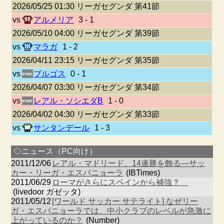
2026/05/25 01:30 リーガセグンダ 第41節
vs
アルメリア
3 - 1
2026/05/10 04:00 リーガセグンダ 第39節
vs
マラガ
1 - 2
2026/04/11 23:15 リーガセグンダ 第35節
vs
ブルゴス
0 - 1
2026/04/07 03:30 リーガセグンダ 第34節
vs
レアル・ソシエダB
1 - 0
2026/04/02 04:30 リーガセグンダ 第33節
vs
サンタンデール
1 - 3
◇ニュース（PC向け）
2011/12/06
レアル・マドリード、14連勝を飾る―サッ
カー・リーガ・エスパニョーラ
(IBTimes)
2011/06/29
ローマがさらにスペインから補強？
(livedoor ガゼッタ)
2011/05/12
[ワールド サッカー サテライト] なぜリー
ガ・エスパニョーラでは、中小クラブのレベルが急激に
上がっているのか？
(Number)