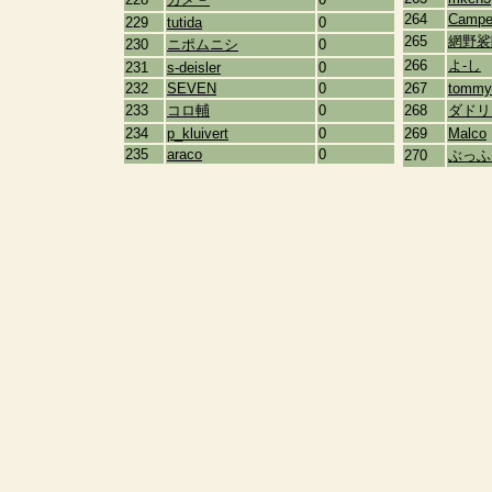
264
Campe
229
tutida
0
265
網野裟
230
ニポムニシ
0
266
よ-し
231
s-deisler
0
232
SEVEN
0
267
tommy
233
コロ輔
0
268
ダドリ
234
p_kluivert
0
269
Malco
235
araco
0
270
ぶっふ