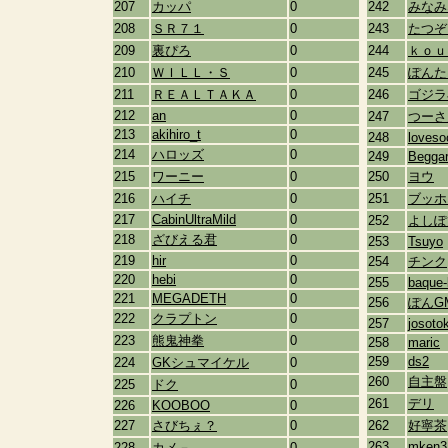
207
カッパ
0
242
みなみ
208
ＳＲ７１
0
243
たつぞ
209
裏ぴろ
0
244
ｋｏｕ
210
ＷＩＬＬ・Ｓ
0
245
ぽんた
211
ＲＥＡＬＴＡＫＡ
0
246
ゴジラ
212
an
0
247
つーさ
213
akihiro_t
0
248
loveso
214
ハロッズ
0
249
Begga
215
ワーニー
0
250
ヨウ
216
ハイチ
0
251
ブッホ
217
CabinUltraMild
0
252
よしぽ
218
ざびえる君
0
253
Tsuyo
219
hir
0
254
チンク
220
hebi
0
255
baque-
221
MEGADETH
0
256
ぽんG
222
クラプトン
0
257
josoto
223
熊鬼神拳
0
258
maric
259
ds2
224
GKシュマイケル
0
260
自主盤
225
ドク
0
261
デリ
226
KOOBOO
0
227
さびちぇ？
0
262
好寧茶
263
mken3
228
カメ－
0