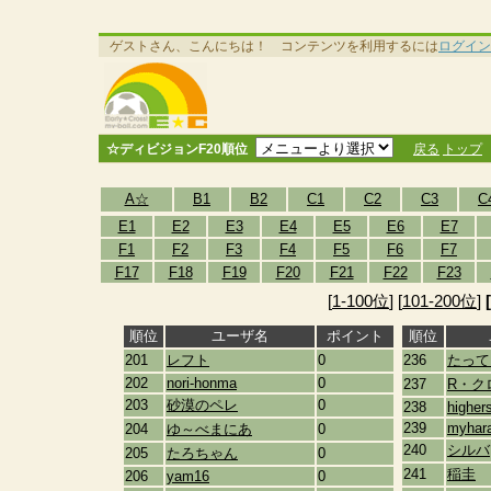
ゲストさん、こんにちは！ コンテンツを利用するには
ログイン
☆ディビジョンF20順位
戻る
トップ
A☆
B1
B2
C1
C2
C3
C
E1
E2
E3
E4
E5
E6
E7
F1
F2
F3
F4
F5
F6
F7
F17
F18
F19
F20
F21
F22
F23
[
1-100位
] [
101-200位
]
順位
ユーザ名
ポイント
順位
201
レフト
0
236
たって
202
nori-honma
0
237
R・ク
203
砂漠のペレ
0
238
highers
239
myhar
204
ゆ～べまにあ
0
240
シルバ
205
たろちゃん
0
241
稲圭
206
yam16
0