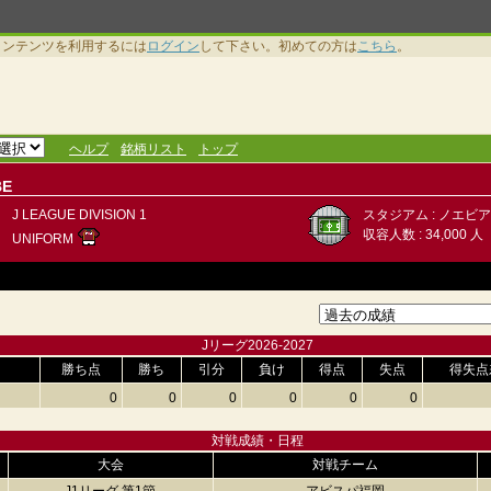
コンテンツを利用するには
ログイン
して下さい。初めての方は
こちら
。
ヘルプ
銘柄リスト
トップ
BE
J LEAGUE DIVISION 1
スタジアム : ノエビ
収容人数 : 34,000 人
UNIFORM
Jリーグ2026-2027
勝ち点
勝ち
引分
負け
得点
失点
得失点
0
0
0
0
0
0
対戦成績・日程
大会
対戦チーム