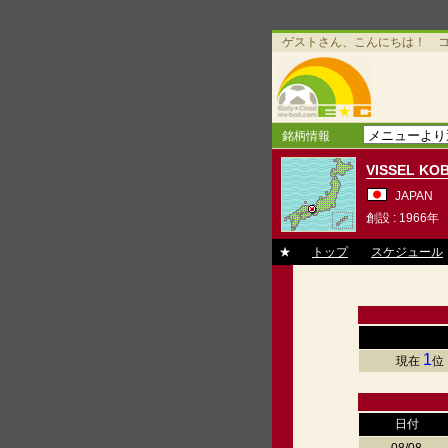
ゲストさん、こんにちは！ 
銘柄情報
VISSEL KO
JAPAN
創設 : 1966年
★
トップ
スケジュール
1
現在
位
日付