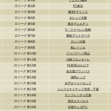
J1リーグ 第1節
アビスパ福岡
J1リーグ 第2節
FC東京
J1リーグ 第3節
横浜Fマリノス
J1リーグ 第4節
セレッソ大阪
J1リーグ 第5節
東京ヴェルディ
J1リーグ 第6節
V・ファーレン長崎
J1リーグ 第7節
鹿島アントラーズ
J1リーグ 第8節
ガンバ大阪
J1リーグ 第9節
柏レイソル
J1リーグ 第10節
ファジアーノ岡山
J1リーグ 第11節
川崎フロンターレ
J1リーグ 第12節
FC町田ゼルビア
J1リーグ 第13節
名古屋グランパス
J1リーグ 第14節
浦和レッズ
J1リーグ 第15節
水戸ホーリーホック
J1リーグ 第17節
ジェフユナイテッド市原・千葉
J1リーグ 第18節
サンフレッチェ広島
J1リーグ 第19節
清水エスパルス
J1リーグ 第16節
京都サンガF.C.