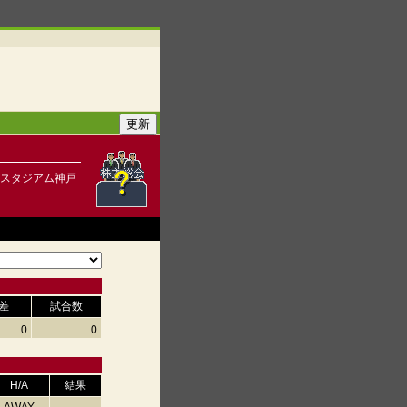
アスタジアム神戸
差
試合数
0
0
H/A
結果