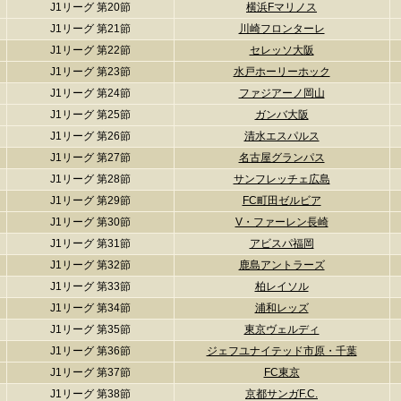
J1リーグ 第20節
横浜Fマリノス
J1リーグ 第21節
川崎フロンターレ
J1リーグ 第22節
セレッソ大阪
J1リーグ 第23節
水戸ホーリーホック
J1リーグ 第24節
ファジアーノ岡山
J1リーグ 第25節
ガンバ大阪
J1リーグ 第26節
清水エスパルス
J1リーグ 第27節
名古屋グランパス
J1リーグ 第28節
サンフレッチェ広島
J1リーグ 第29節
FC町田ゼルビア
J1リーグ 第30節
V・ファーレン長崎
J1リーグ 第31節
アビスパ福岡
J1リーグ 第32節
鹿島アントラーズ
J1リーグ 第33節
柏レイソル
J1リーグ 第34節
浦和レッズ
J1リーグ 第35節
東京ヴェルディ
J1リーグ 第36節
ジェフユナイテッド市原・千葉
J1リーグ 第37節
FC東京
J1リーグ 第38節
京都サンガF.C.