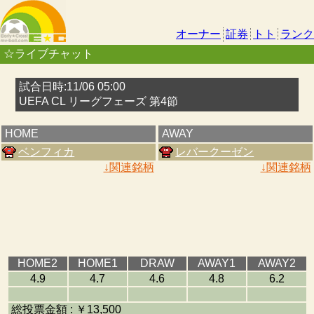
オーナー
証券
トト
ランク
☆ライブチャット
試合日時:11/06 05:00
UEFA CL リーグフェーズ 第4節
HOME
AWAY
ベンフィカ
レバークーゼン
↓関連銘柄
↓関連銘柄
HOME2
HOME1
DRAW
AWAY1
AWAY2
4.9
4.7
4.6
4.8
6.2
総投票金額 : ￥13,500