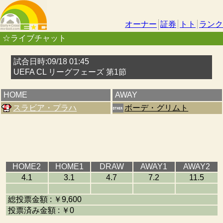
オーナー
証券
トト
ランク
☆ライブチャット
試合日時:09/18 01:45
UEFA CL リーグフェーズ 第1節
HOME
AWAY
スラビア・プラハ
ボーデ・グリムト
HOME2
HOME1
DRAW
AWAY1
AWAY2
4.1
3.1
4.7
7.2
11.5
総投票金額 : ￥9,600
投票済み金額 : ￥0