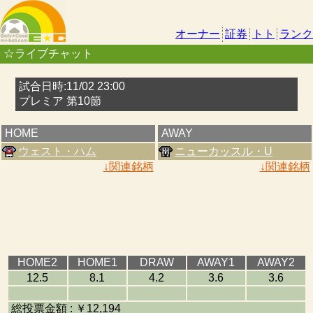
オーナー
証券
トト
ランク
☆ライブチャット
試合日時:11/02 23:00
プレミア 第10節
HOME
AWAY
ウェスト・ハム
ニューカッスル・U
↓関連銘柄
↓関連銘柄
HOME2
HOME1
DRAW
AWAY1
AWAY2
12.5
8.1
4.2
3.6
3.6
総投票金額 : ￥12,194