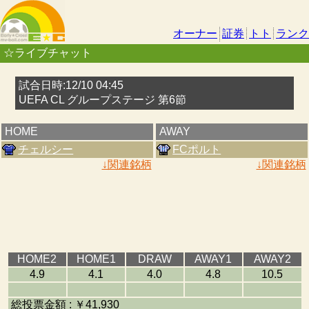
オーナー
証券
トト
ランク
☆ライブチャット
試合日時:12/10 04:45
UEFA CL グループステージ 第6節
HOME
AWAY
チェルシー
FCポルト
↓関連銘柄
↓関連銘柄
HOME2
HOME1
DRAW
AWAY1
AWAY2
4.9
4.1
4.0
4.8
10.5
総投票金額 : ￥41,930