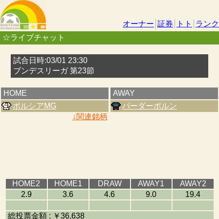
オーナー
証券
トト
ランク
☆ライブチャット
試合日時:03/01 23:30
ブンデスリーガ 第23節
HOME
AWAY
ボルシアMG
パーダーボルン
↓関連銘柄
HOME2
HOME1
DRAW
AWAY1
AWAY2
2.9
3.6
4.6
9.0
19.4
総投票金額 : ￥36,638