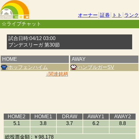
オーナー
証券
トト
ランク
☆ライブチャット
試合日時:04/12 03:00
ブンデスリーガ 第30節
HOME
AWAY
ホッフェンハイム
ハンブルガーSV
↓関連銘柄
HOME2
HOME1
DRAW
AWAY1
AWAY2
5.1
3.8
3.7
6.2
8.8
総投票金額 : ￥98,178