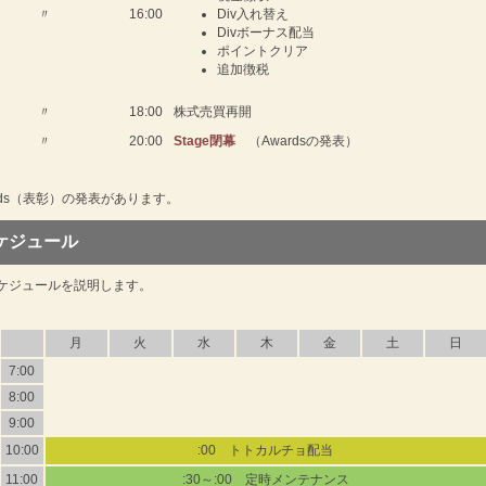
〃
16:00
Div入れ替え
Divボーナス配当
ポイントクリア
追加徴税
〃
18:00
株式売買再開
〃
20:00
Stage閉幕
（Awardsの発表）
ards（表彰）の発表があります。
ケジュール
ケジュールを説明します。
月
火
水
木
金
土
日
7:00
8:00
9:00
10:00
:00 トトカルチョ配当
11:00
:30～:00 定時メンテナンス