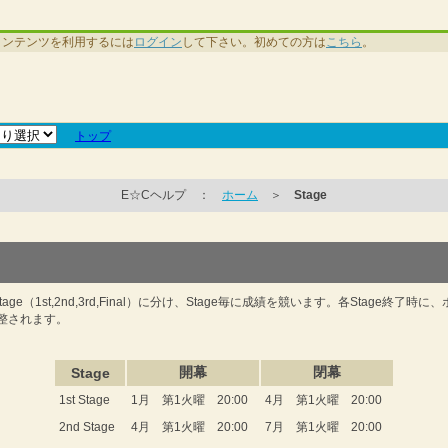
コンテンツを利用するには
ログイン
して下さい。初めての方は
こちら
。
トップ
E☆Cヘルプ ：
ホーム
＞
Stage
age（1st,2nd,3rd,Final）に分け、Stage毎に成績を競います。各Stage終了
整されます。
開幕
閉幕
Stage
1st Stage
1月 第1火曜 20:00
4月 第1火曜 20:00
2nd Stage
4月 第1火曜 20:00
7月 第1火曜 20:00