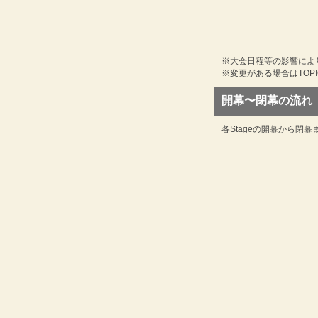
※大会日程等の影響によ
※変更がある場合はTOP
開幕〜閉幕の流れ
各Stageの開幕から閉