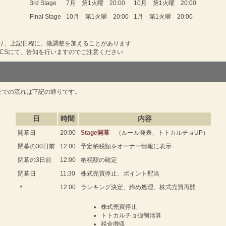
3rd Stage
7月 第1火曜 20:00
10月 第1火曜 20:00
Final Stage
10月 第1火曜 20:00
1月 第1火曜 20:00
り、上記日程に、微調整を加えることがあります
ICSにて、告知を行いますのでご注意ください
幕までの流れは下記の通りです。
日
時間
内容
開幕日
20:00
Stage開幕
（ルール発表、トトカルチョUP）
閉幕の30日前
12:00
予定納税額をオーナー情報に表示
閉幕の3日前
12:00
納税額の確定
閉幕日
11:30
株式売買停止、ポイント配当
〃
12:00
ランキング決定、締め処理、株式売買再開
株式売買停止
トトカルチョ強制清算
税金徴収