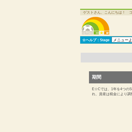
ゲストさん、こんにちは！ 
☆ヘルプ：Stage
期間
E☆Cでは、1年を4つのSt
れ、資産は税金により調