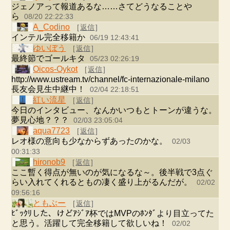
ジェノアって報道あるな……さてどうなることや
ら
08/20 22:22:33
A_Codino
[
返信
]
インテル完全移籍か
06/19 12:43:41
ゆいぼう
[
返信
]
最終節でゴールキタ
05/23 02:26:19
Oicos-Oykot
[
返信
]
http://www.ustream.tv/channel/fc-internazionale-milano
長友会見生中継中！
02/04 22:18:51
紅い流星
[
返信
]
今日のインタビュー、なんかいつもとトーンが違うな。
夢見心地？？？
02/03 23:05:04
aqua7723
[
返信
]
レオ様の意向も少なからずあったのかな。
02/03
00:31:33
hironob9
[
返信
]
ここ暫く得点が無いのが気になるな～。後半戦で3点ぐ
らい入れてくれるともの凄く盛り上がるんだが。
02/02
09:56:16
ともぶー
[
返信
]
ﾋﾞｯｸﾘした、けどｱｼﾞｱ杯ではMVPのﾎﾝﾀﾞより目立ってた
と思う。活躍して完全移籍して欲しいね！
02/02