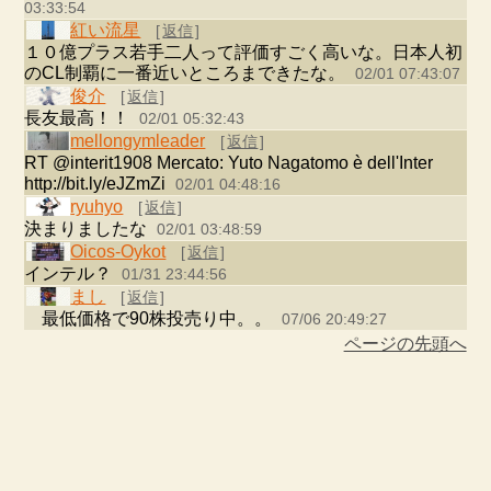
03:33:54
紅い流星
[
返信
]
１０億プラス若手二人って評価すごく高いな。日本人初
のCL制覇に一番近いところまできたな。
02/01 07:43:07
俊介
[
返信
]
長友最高！！
02/01 05:32:43
mellongymleader
[
返信
]
RT @interit1908 Mercato: Yuto Nagatomo è dell'Inter
http://bit.ly/eJZmZi
02/01 04:48:16
ryuhyo
[
返信
]
決まりましたな
02/01 03:48:59
Oicos-Oykot
[
返信
]
インテル？
01/31 23:44:56
まし
[
返信
]
最低価格で90株投売り中。。
07/06 20:49:27
ページの先頭へ