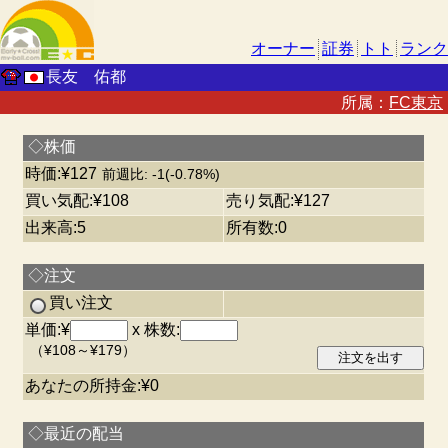
オーナー
証券
トト
ランク
長友 佑都
所属：
FC東京
◇株価
時価:¥127
前週比: -1(-0.78%)
買い気配:¥108
売り気配:¥127
出来高:5
所有数:0
◇注文
買い注文
単価:¥
x 株数:
（¥108～¥179）
あなたの所持金:¥0
◇最近の配当