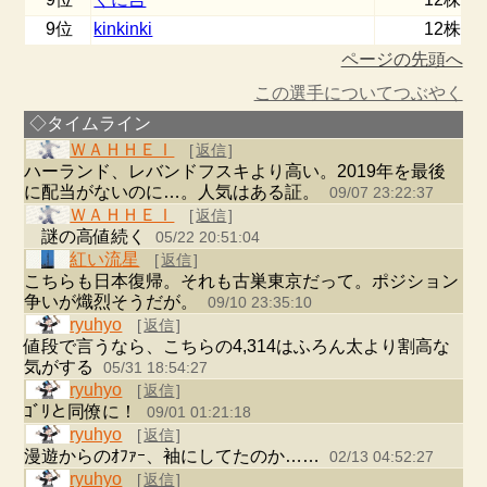
9位
kinkinki
12株
ページの先頭へ
この選手についてつぶやく
◇タイムライン
ＷＡＨＨＥＩ
[
返信
]
ハーランド、レバンドフスキより高い。2019年を最後
に配当がないのに…。人気はある証。
09/07 23:22:37
ＷＡＨＨＥＩ
[
返信
]
謎の高値続く
05/22 20:51:04
紅い流星
[
返信
]
こちらも日本復帰。それも古巣東京だって。ポジション
争いが熾烈そうだが。
09/10 23:35:10
ryuhyo
[
返信
]
値段で言うなら、こちらの4,314はふろん太より割高な
気がする
05/31 18:54:27
ryuhyo
[
返信
]
ｺﾞﾘと同僚に！
09/01 01:21:18
ryuhyo
[
返信
]
漫遊からのｵﾌｧｰ、袖にしてたのか……
02/13 04:52:27
ryuhyo
[
返信
]