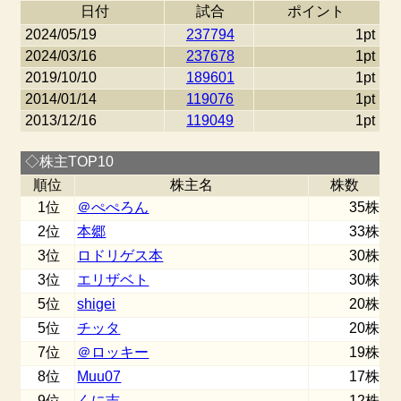
日付
試合
ポイント
2024/05/19
237794
1pt
2024/03/16
237678
1pt
2019/10/10
189601
1pt
2014/01/14
119076
1pt
2013/12/16
119049
1pt
◇株主TOP10
順位
株主名
株数
1位
＠ぺぺろん
35株
2位
本郷
33株
3位
ロドリゲス本
30株
3位
エリザベト
30株
5位
shigei
20株
5位
チッタ
20株
7位
＠ロッキー
19株
8位
Muu07
17株
9位
くに吉
12株