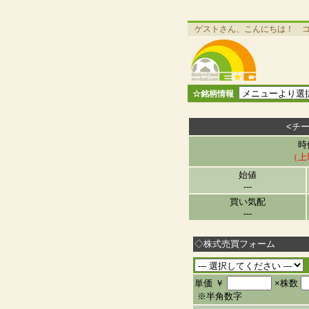
ゲストさん、こんにちは！ 
☆銘柄情報
<チ
時
（上
始値
---
買い気配
---
◇株式売買フォーム
単価 ￥
×株数
※半角数字