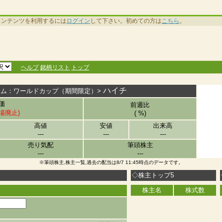
コンテンツを利用するには
ログイン
して下さい。初めての方は
こちら
。
ヘルプ
銘柄リスト
トップ
ハイチ
ーム：ワールドカップ（期間限定）>
価
前週比
場廃止)
( %)
高値
安値
出来高
---
---
---
売り気配
筆頭株主
---
---
※筆頭株主,株主一覧,過去の配当は8/7 11:45時点のデータです。
◇株主トップ5
株主名
株式数