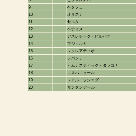
9
ヘタフェ
10
オサスナ
11
セルタ
12
ベティス
13
アスレチック・ビルバオ
14
マジョルカ
15
レクレアティボ
16
レバンテ
17
ヒムナスティック・タラゴナ
18
エスパニョール
19
レアル・ソシエダ
20
サンタンデール