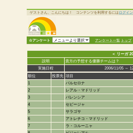
ゲストさん、こんにちは！ コンテンツを利用するには
ログイン
☆アンケート
アンケート一覧
トップ
＜ リーガ 2
説明
貴方の予想する優勝チームは？
実施日程
2006/11/05 ～ 1
順位
投票先
項目
1
バルセロナ
2
レアル・マドリッド
3
バレンシア
4
セビージャ
5
サラゴサ
6
アトレチコ・マドリッド
7
ラ・コルーニャ
8
ビジャレアル