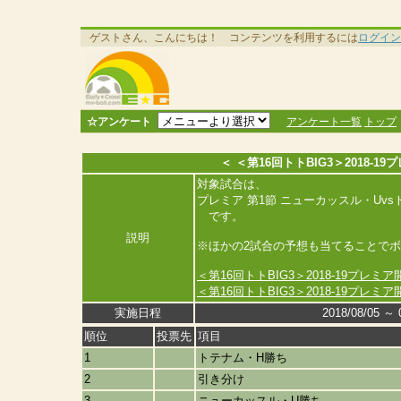
ゲストさん、こんにちは！ コンテンツを利用するには
ログイン
☆アンケート
アンケート一覧
トップ
＜ ＜第16回トトBIG3＞2018
対象試合は、
プレミア 第1節 ニューカッスル・Uvs
です。
説明
※ほかの2試合の予想も当てることで
＜第16回トトBIG3＞2018-19プ
＜第16回トトBIG3＞2018-19プ
実施日程
2018/08/05 ～ 
順位
投票先
項目
1
トテナム・H勝ち
2
引き分け
3
ニューカッスル・U勝ち