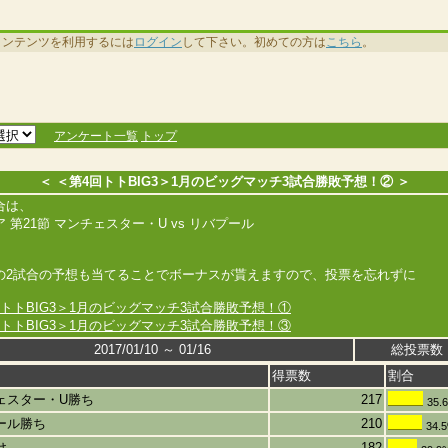
コンテンツを利用するには
ログイン
して下さい。初めての方は
こちら
。
アンケート一覧
トップ
＜ ＜第4回トトBIG3＞1月のビッグマッチ3試合勝敗予想！② ＞
合は、
 第21節 マンチェスター・U vs リバプール
。
の2試合の予想も当てることでボーナスが貰えますので、投票を忘れずに
回トトBIG3＞1月のビッグマッチ3試合勝敗予想！①
回トトBIG3＞1月のビッグマッチ3試合勝敗予想！③
2017/01/10 ～ 01/16
総投票数
得票数
割合
ェスター・U勝ち
217
35.
ール勝ち
210
34.
け
182