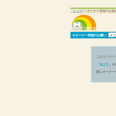
トップ
＞ オーナー登録のお願
☆オーナー登録のお願い
このコンテン
『
遊び方
』を
既にオーナー