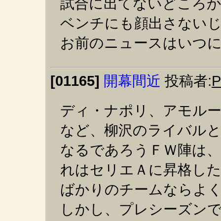
試合に出てないどころ
ベンチにも顔出さない
お前のニュースはいつ
[01165]
開幕間近
投稿者:
ディ・ナポリ、アモル
など、柳沢のライバル
なるであろうＦＷ陣は
れはセリエＡに昇格し
ばかりのチームならよ
しかし、プレシーズンで