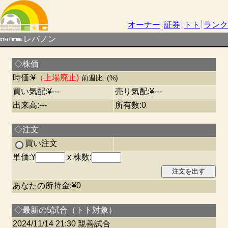
オーナー
証券
トト
ランク
レバノン
◇株価
時価:¥
（上場廃止)
前週比: (%)
買い気配:¥---
売り気配:¥---
出来高:---
所有数:0
◇注文
買い注文
単価:¥
x 株数:
あなたの所持金:¥0
◇最新の5試合（トト対象）
2024/11/14 21:30 親善試合