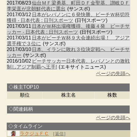
2017/08/23
仙台ＭＦ梁勇基、町田ＤＦ金聖基、讃岐ＤＦ
李栄直が北朝鮮代表に選出
(サンスポ)
2017/03/12
日本がレバノンに６発快勝、ビーチＷ杯切符
獲得 - 日本代表 : 日刊スポーツ
(日刊スポーツ)
2017/03/11
日本がＷ杯出場権獲得、後藤４発 ビーチサ
ッカー - 日本代表 : 日刊スポーツ
(日刊スポーツ)
2017/03/11
日本がビーチＷ杯９大会連続出場！ アジア
選手権で３位に
(サンスポ)
2017/03/10
日本、イランに敗れ３位決定戦へ ビーチサ
ッカー
(サンスポ)
2016/10/02
ビーチサッカー日本代表、レバノンとの激戦
制しアジア制覇へ王手!
(エキサイトニュース)
ページの先頭へ
◇株主TOP10
順位
株主名
株数
◇関連銘柄
ページの先頭へ
◇タイムライン
ラクジュＦＣ
[
返信
]