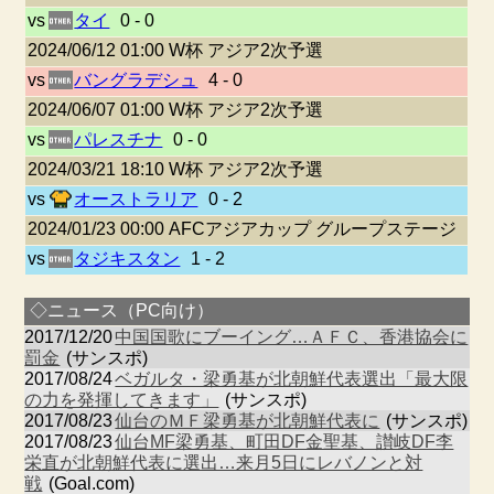
vs
タイ
0 - 0
2024/06/12 01:00 W杯 アジア2次予選
vs
バングラデシュ
4 - 0
2024/06/07 01:00 W杯 アジア2次予選
vs
パレスチナ
0 - 0
2024/03/21 18:10 W杯 アジア2次予選
vs
オーストラリア
0 - 2
2024/01/23 00:00 AFCアジアカップ グループステージ
vs
タジキスタン
1 - 2
◇ニュース（PC向け）
2017/12/20
中国国歌にブーイング…ＡＦＣ、香港協会に
罰金
(サンスポ)
2017/08/24
ベガルタ・梁勇基が北朝鮮代表選出「最大限
の力を発揮してきます」
(サンスポ)
2017/08/23
仙台のＭＦ梁勇基が北朝鮮代表に
(サンスポ)
2017/08/23
仙台MF梁勇基、町田DF金聖基、讃岐DF李
栄直が北朝鮮代表に選出…来月5日にレバノンと対
戦
(Goal.com)