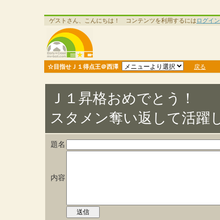
ゲストさん、こんにちは！ コンテンツを利用するには
ログイン
☆目指せＪ１得点王＠西澤
戻る
Ｊ１昇格おめでとう！
スタメン奪い返して活躍し
題名
内容