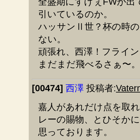
全盛期にすげぇFWが出
引いているのか。
ハッサンⅡ世？杯の時
ない。
頑張れ、西澤！フライン
まだまだ飛べるさぁ〜
[00474]
西澤
投稿者:
Vater
嘉人があれだけ点を取
レーの賜物、とひそかに
思っております。