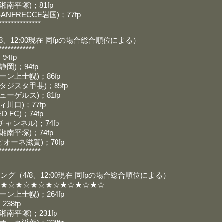
南平塚)；81fp
NFRECCE岩国)；77fp
**************
、12:00現在 同fpの場合総合順位による）
************
94fp
岡)；94fp
ン上士幌)；86fp
ジスタ甲斐)；85fp
ーゲルス)；81fp
川口)；77fp
D FC)；74fp
12チャンネル)；74fp
南平塚)；74fp
オーネ滋賀)；70fp
**************
グ（4/8、12:00現在 同fpの場合総合順位による）
☆★☆★☆★☆★☆★☆★☆★☆
ン上士幌)；264fp
238fp
南平塚)；231fp