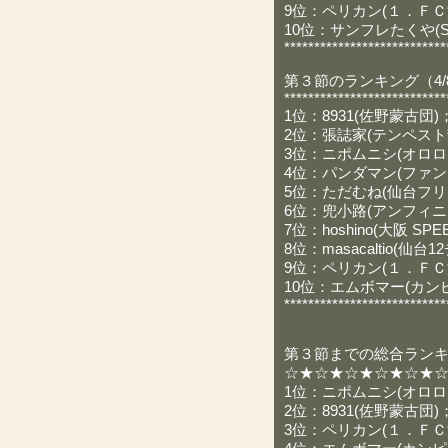
9位：ペリカン(１．ＦＣ湘
10位：サンフレたくや(SA
***************************
第３節のランキング（4/8
***************************
1位：8931(佐野蒙古団)；
2位：張誌家(テンペスト静
3位：ニポムニシ(オロロー
4位：パンダマン(ファンタ
5位：ただむね(仙台フリュ
6位：兜小路(アンフィニィ
7位：hoshino(大阪 SPEE
8位：masacaltio(仙台
9位：ペリカン(１．ＦＣ湘
10位：エムボマー(カンピ
***************************
第３節までの総合ランキン
☆★☆★☆★☆★☆★
1位：ニポムニシ(オロロー
2位：8931(佐野蒙古団)；
3位：ペリカン(１．ＦＣ湘