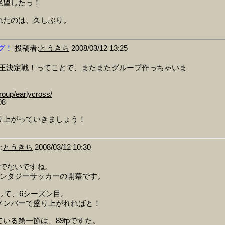
絶望したっ！
れたのは、久しぶり。
グ！
投稿者:
とうきち
2008/03/12 13:25
FS王決定戦！ってことで、またまたグループ作っちゃいま
group/earlycross/
08
り上がっていきましょう！
:
とうきち
2008/03/12 10:30
んでないですね。
ァンタジーサッカーの開幕です。
トして、6シーズン目。
メンバーで盛り上がれればと！
いる第一節は、89fpですた。