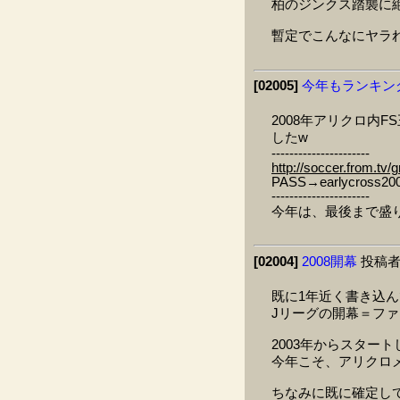
柏のジンクス踏襲に
暫定でこんなにヤラ
[02005]
今年もランキン
2008年アリクロ内
したw
----------------------
http://soccer.from.tv/
PASS→earlycross20
----------------------
今年は、最後まで盛
[02004]
2008開幕
投稿者
既に1年近く書き込
Jリーグの開幕＝フ
2003年からスター
今年こそ、アリクロ
ちなみに既に確定して