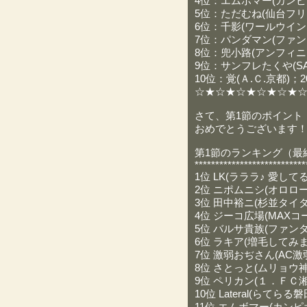
4位：エムボマー(カンピオ
5位：ただむね(仙台フリュ
6位：千影(ワールウインド
7位：パンダマン(ファンタ
8位：兜小路(アンフィニィ
9位：サンフレたくや(SAN
10位：覚(Ａ.Ｃ.京都)；20
☆★☆★☆★☆★☆★
さて、第1節のポイント
おめでとうございます
第1節のランキング（最
***************************
1位 LK(ラララ♪ 愛してる東
2位 ニポムニシ(オロローン
3位 田中裕ニ(杉並タイタン
4位 ジーコ広場(MAXコー
5位 バルサ貴族(ファンタジ
6位 ラキア(増毛してみませ
7位 激弱おぢさん(AC激弱横
8位 さとっと(ムリョウ神奈
9位 ペリカン(１．ＦＣ湘南
10位 Lateral(らてらる磐田