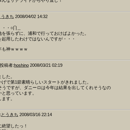
みんなサテライトからやり直し！
とうきち
2008/04/02 14:32
・○|‾|＿
地を張らずに、浦和で行っておけばよかった。
を起用したわけではないんですが・・・
年も神ｗｗｗｗ
投稿者:
hoshino
2008/03/21 02:19
ました。
かげで第1節素晴らしいスタートがきれました。
多そうですが、ダニーロは今年は結果を出してくれそうなの
かと思っています。
します。
:
とうきち
2008/03/16 22:14
に絶望したっ！