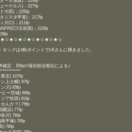
ーネ滋賀)；228fp
ーゲルス)；227fp
大田)；225fp
ジスタ甲斐)；217fp
川口)；211fp
FRECCE岩国)；210fp
9fp
☆★☆★☆★☆★☆★☆★☆★☆
・キングは3桁ポイントでLKさんに輝きました。
！
終確定、同fpの場合総合順位による）
************
京) 107fp
上士幌) 97fp
ズ) 89fp
ヒー茨城) 88fp
ア吹田) 81fp
んか？) 79fp
浜) 77fp
川) 76fp
平塚) 76fp
) 76fp