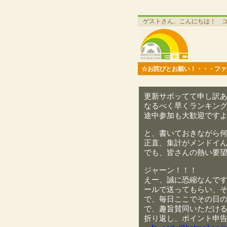
ゲストさん、こんにちは！ 
☆お詫びとお願い！・・・ファ
更新サボッてて申し訳
なるべく早くランキン
途中参加も大歓迎です
と、書いておきながら
正直、集計がメンドイ
でも、皆さんの熱い要
ジャーン！！！
えー、誠に恐縮なんで
ールで送ってもらい、
で、毎日ここでその日
で、趣旨賛同いただけ
折り返し、ポイント申