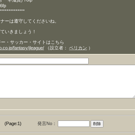
ーネ滋賀) 76fp
6fp
**************
マナーは遵守してくださいね。
げていきましょう！
ファンタジー・サッカー・サイトはこちら
o.co.jp/fantasy/jleague/
（設立者：
ペリカン
）
(Page:1)
発言No：