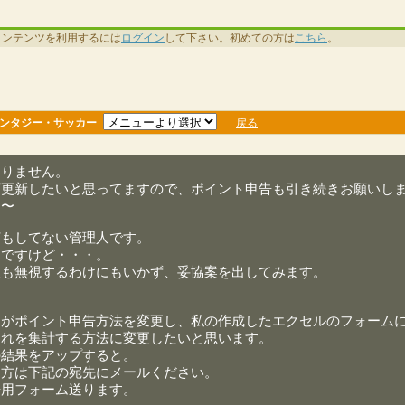
コンテンツを利用するには
ログイン
して下さい。初めての方は
こちら
。
ンタジー・サッカー
戻る
ありません。
グ更新したいと思ってますので、ポイント申告も引き続きお願いし
よ〜
何もしてない管理人です。
んですけど・・・。
望も無視するわけにもいかず、妥協案を出してみます。
すがポイント申告方法を変更し、私の作成したエクセルのフォーム
それを集計する方法に変更したいと思います。
の結果をアップすると。
る方は下記の宛先にメールください。
告用フォーム送ります。