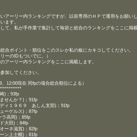
多いアーリー内ランキングですが、以前専用のＨＰで運用をお願い
ています。
まして、私が手作業で集計して毎節と総合のランキングをここに掲
と総合ポイント・順位をこのスレか私の板にカキコしてください。
リーのIDもついでに。）
でのアーリー内ランキングをここに掲載します。
に参加してください。
、12:00現在 同fpの場合総合順位による）
************
)；93fp
せんか？)；91fp
ディ１９６９ あしん支部)；91fp
ーゲルス)；87fp
ーラ高岡)；85fp
大田)；84fp
ーネ滋賀)；82fp
ン上士幌)；81fp