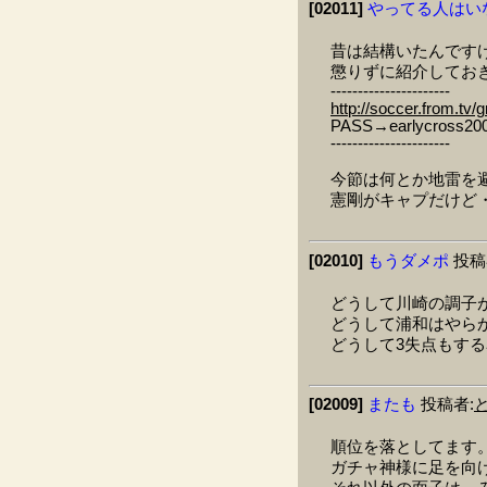
[02011]
やってる人はい
昔は結構いたんです
懲りずに紹介してお
----------------------
http://soccer.from.tv/
PASS→earlycross20
----------------------
今節は何とか地雷を
憲剛がキャプだけど
[02010]
もうダメポ
投稿
どうして川崎の調子
どうして浦和はやら
どうして3失点もす
[02009]
またも
投稿者:
順位を落としてます
ガチャ神様に足を向