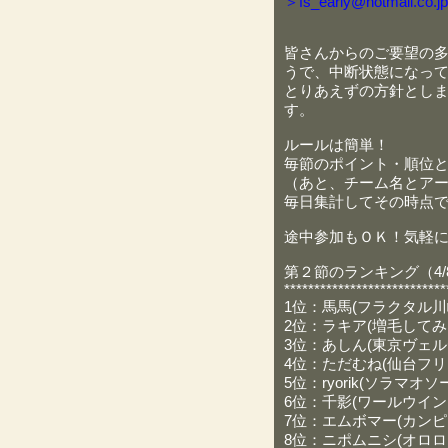
＞fs_early@hotmail.co.jp
皆さんからのご要望の
うで、中断状態になっ
とりあえずの方針とし
す。
ルールは簡単！
毎節のポイント・順位
（あと、チーム名とアー
毎日集計してその時点
途中参加もＯＫ！気軽
第２節のランキング（4/8
***************************
1位：馬馬(フラクタル川崎
2位：ラキア(増毛してみま
3位：あしん(東京ヴェル
4位：ただむね(仙台フリュ
5位：ryorik(ソラマオソ
6位：千影(ワールウインド
7位：エムボマー(カンピオ
8位：ニポムニシ(オロロー