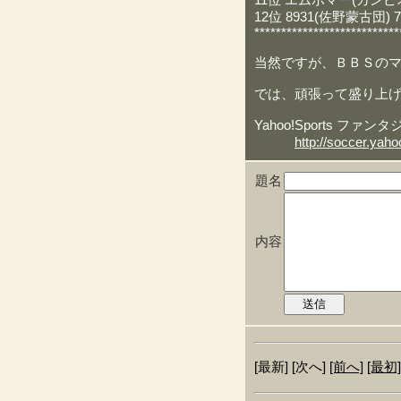
11位 エムボマー(カンピオ
12位 8931(佐野蒙古団) 7
***************************
当然ですが、ＢＢＳの
では、頑張って盛り上
Yahoo!Sports 
http://soccer.yaho
題名
内容
[最新] [次へ]
[前へ]
[最初]