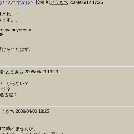
ないんですかね？
投稿者:
とうきち
2008/05/12 17:26
けどね・・・
きますよ。
group/earlycross/
08
避けられたはず。
・・・
者:
とうきち
2008/04/23 13:23
が上がらない？
かす？
る名古屋？
とうきち
2008/04/09 18:25
。
けて眠れませんが、