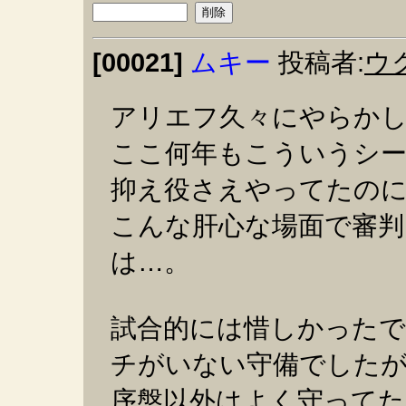
[00021]
ムキー
投稿者:
ウ
アリエフ久々にやらか
ここ何年もこういうシ
抑え役さえやってたの
こんな肝心な場面で審
は…。
試合的には惜しかった
チがいない守備でした
序盤以外はよく守ってた