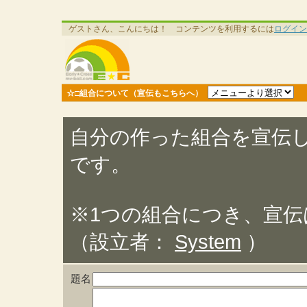
ゲストさん、こんにちは！ コンテンツを利用するには
ログイン
☆□組合について（宣伝もこちらへ）
自分の作った組合を宣伝
です。
※1つの組合につき、宣
（設立者：
System
）
題名