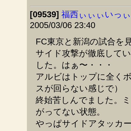
[09539]
福西ぃぃぃいっぃぃ!
2005/03/06 23:40
FC東京と新潟の試合を
サイド攻撃が徹底してい
した。はぁ〜・・・
アルビはトップに全く
スが回らない感じで）
終始苦しんでました。ミ
がってない状態。
やっぱサイドアタッカ